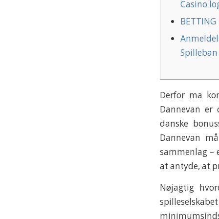
Casino lo
BETTING
Anmeld
Spilleban
Derfor ma kom
Dannevan er o
danske bonus
Dannevan må 
sammenlag – en
at antyde, at p
Nøjagtig hvo
spilleselsk
minimumsin