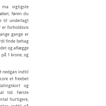
 ma vigtigste
øbet, føren du
 til underlagt
 er forholdsvis
ange gange er
rdi finde behag
ddet og aflægge
i på 1 krone, og
t nedgan indtil
ore et freebet
alingskort og
l tid. Første
ntal hurtigere,