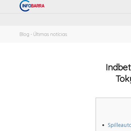
Blog - Últimas notícias
Indbet
Tok
Spillea