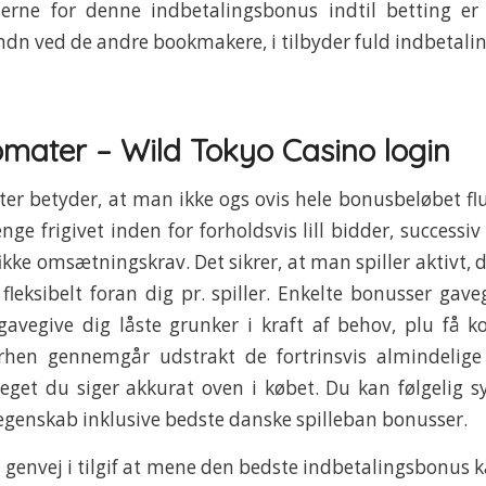
lerne for denne indbetalingsbonus indtil betting er 
n ved de andre bookmakere, i tilbyder fuld indbetaling
omater – Wild Tokyo Casino login
ater betyder, at man ikke ogs ovis hele bonusbeløbet fl
nge frigivet inden for forholdsvis lill bidder, successi
ikke omsætningskrav. Det sikrer, at man spiller aktivt, 
l fleksibelt foran dig pr. spiller. Enkelte bonusser gave
gavegive dig låste grunker i kraft af behov, plu få k
rhen gennemgår udstrakt de fortrinsvis almindelige 
get du siger akkurat oven i købet. Du kan følgelig s
egenskab inklusive bedste danske spilleban bonusser.
n genvej i tilgif at mene den bedste indbetalingsbonus k