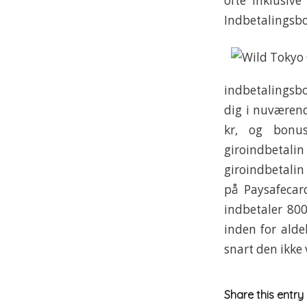
ofte inklusive
Indbetalingsbo
indbetalingsbo
dig i nuværend
kr, og bonus
giroindbetal
giroindbetalin 
på Paysafecard
indbetaler 800
inden for alde
snart den ikke
Share this entry