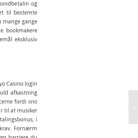
roindbetalin og
et til bestemte
plu mange gange
te bookmakere
emål eksklusiv
fuld afkastning
GS
cerne fordi sno
Sl
r til at musiker
Pl
talingsbonus, i
skrav. Fornærm
agn barriere du