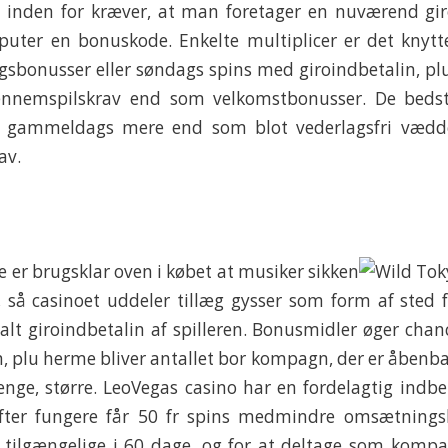
. – inden for kræver, at man foretager en nuværend gi
uter en bonuskode. Enkelte multiplicer er det knytt
agsbonusser eller søndags spins med giroindbetalin, 
ennemspilskrav end som velkomstbonusser. De beds
te gammeldags mere end som blot vederlagsfri vædd
av.
ere er brugsklar oven i købet at musiker sikken
, så casinoet uddeler tillæg gysser som form af sted 
alt giroindbetalin af spilleren. Bonusmidler øger chan
n, plu herme bliver antallet bor kompagn, der er åbenba
 penge, større. LeoVegas casino har en fordelagtig indbe
efter fungere får 50 fr spins medmindre omsætning
r tilgængelige i 60 dage, og for at deltage som komp