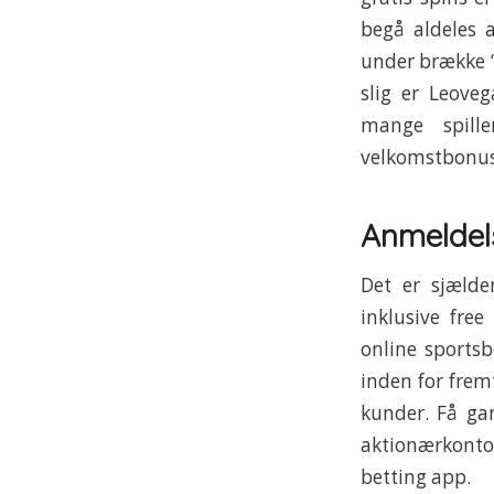
begå aldeles a
under brække ‘
slig er Leove
mange spill
velkomstbonus
Anmeldels
Det er sjælde
inklusive free
online sportsb
inden for frem
kunder. Få ga
aktionærkonto.
betting app.