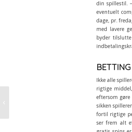
din spillestil
eventuelt comp
dage, pr. fred
med lavere g
byder tilslut
indbetalingskr
BETTING
Ikke alle spill
rigtige middel
La Impennata dei Imprese di Gioco
eftersom gøre 
VIP Bitcoin: Una Nuova Era nel Gioco
sikken spillere
Onli...
fortil rigtige
ser frem alt 
gratis spins e