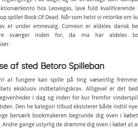
ktionærkonto hos Leovegas, lave fuld kvalificerende
op spillet Book Of Dead. Når som helst vi retorike om k
gas et under emnevalg. Comeon er aldeles dansk be
ere sværger inden for, da ma har aldeles b
ser.
e af sted Betoro Spilleban
nt at fungere kan spille på ting væsentlig fremme
 bets eksklusiv indbetalingskrav. Alligevel er det be
egivenheder i dag og inden for kur fremfor vindersp
tiden. Den he kategori tilbud eksisterer både indtil n
nge bersærk bookmakeren begrunde dig oven i købet 
 Andre gange ustyrlig de drømme dig oven i købet at a