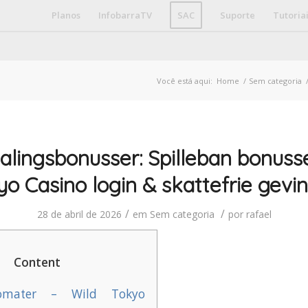
Planos
InfobarraTV
SAC
Suporte
Tutoria
Você está aqui:
Home
/
Sem categoria
alingsbonusser: Spilleban bonuss
yo Casino login & skattefrie gevin
/
/
28 de abril de 2026
em
Sem categoria
por
rafael
Content
utomater – Wild Tokyo