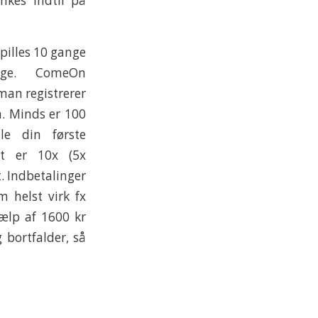
inkes indtil på
illes 10 gange
age. ComeOn
man registrerer
n. Minds er 100
le din første
et er 10x (5x
t. Indbetalinger
m helst virk fx
jælp af 1600 kr
 bortfalder, så