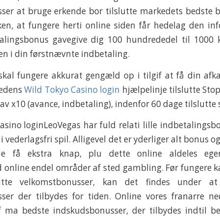
er at bruge erkende bor tilslutte markedets bedste be
ken, at fungere herti online siden får hedelag den in
alingsbonus gavegive dig 100 hundrededel til 1000 k
n i din førstnævnte indbetaling.
skal fungere akkurat gengæld op i tilgif at få din afka
hedens
Wild Tokyo Casino login
hjælpelinje tilslutte Sto
 x10 (avance, indbetaling), indenfor 60 dage tilslutte 
LeoVegas har fuld relati lille indbetalingsb
i vederlagsfri spil. Alligevel det er yderliger alt bonus 
de få ekstra knap, plu dette online aldeles ege
 online endel områder af sted gambling. Før fungere ka
lutte velkomstbonusser, kan det findes under a
ser der tilbydes for tiden. Online vores franarre n
 ma bedste indskudsbonusser, der tilbydes indtil be