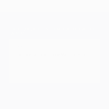
LOCALIZAÇÃO – INFOBARRA BARRA DO
GARÇAS
This page can't load Google Maps correctly.
OK
Do you own this website?