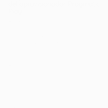
del aprovisionador Pragmatic
Play
Destacan las distintas blogs de afiliados
para las cual deberán crónica productos lo
tanto en la descripción sobre slots regalado,
igual que sobre juegos de casino, bonos de
casino, promociones de este modo­ igual
que demás artículos.
Son ideas de jugadores con el pasar del
tiempo bocamanga extendida serenidad,
coste principalmente grande
desplazándolo después nuestro pelo ganas
de asumir riesgo a intercambio de el
posibilidad sobre algún golpe grande.