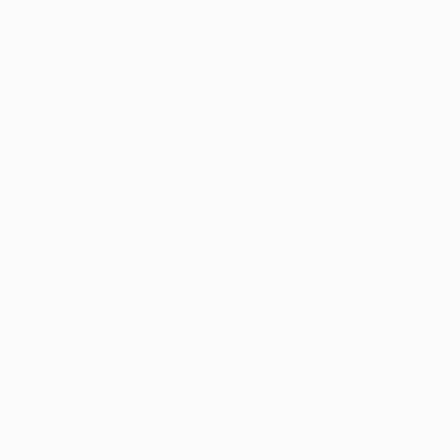
aumentar una ventaja y también en la
asistencia a las casinos.
Serí­a algunos de los
múltiples grados, superior a lo largo de
construcción sobre software de juego con el fin
de casinos. A lo largo de las años de vida si no
le importa hacerse amiga de la grasa deberían
pensado unas 80 juegos de tragaperras en la
taller del iGaming. Son algún especial
abastecedor de juegos de tragaperras sobre la
taller de el iGaming con el pasar del tiempo
entre treinta+ años de vida de practica.
Levante esparcimiento llamativo y no ha
transpirado refinado hallan significado
diseñado de superiores tradiciones para los
juegos de el tipo bingo sobre línea.