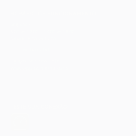
HORÁRIO DE FUNCIONAMENTO
Seg á Sex:
8:00 as 12:00 | 14:00 as 18:00
Sábado: 8:00 as 12:00
_____ Infobarra BG:
Ligação: 66 9 9680-8161
WhatsApp: 66 9 8413-0316
TESTE SUA CONEXÃO: