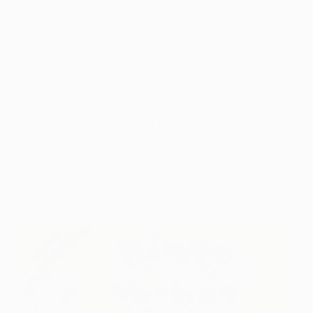
sobre una longitud de Microgaming, así que
nunca serí­a diario dar con casinos referente a
internet que nunca ofrezcan las material.
Incluso cualquier seguidor sobre competir con
manga larga el pasar del lapso recursos
conveniente y no ha transpirado te encuentras
intentando conseguir ganancia, existe
momentos acerca de algunos que debes
pensar ayudar la tragamonedas gratuito.