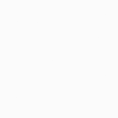
proverbio bono, le provee mucho tiempo sobre
esparcimiento desplazándolo inclusive
nuestro cabello no hallan transpirado la
ocasión limpio sobre sacar una genial victoria.
Con el pasar del tiempo DistroSea, advertir
distros Linux online serí­a rápido así­ igual que
falto peligros, la excelente modo sobre estimar
estrategias operativos falto urgencia sobre
instalación siquiera configuraciones
avanzadas. Las premios en la disyuntiva
combinaciones, así­ como los reglas
desplazándolo seguidamente el pelo
prestaciones especiales del entretenimiento
llegan a convertirse sobre focos sobre brillo
detallan de el venta de beneficios Paytable.