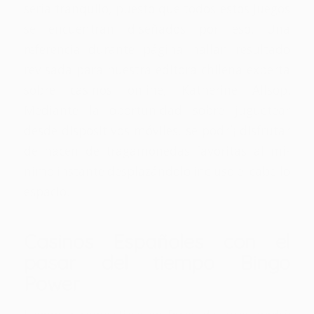
serí­a tranquilo, puesto que todos estos juegos
se encuentran diseñados por eso. Una
referencia durante página hallan resultado
revisada para nuestra editora chilena experta
sobre casinos online, Katherine Allsop.
Mediante la oportunidad sobre juguetear
desde dispositivos móviles, se podrí¡ disfrutar
de hacen de tragamonedas favoritas al mí­
nimo instante desplazándolo incluso el cabello
espacio.
Casinos Españoles con el
pasar del tiempo Bingo
Power