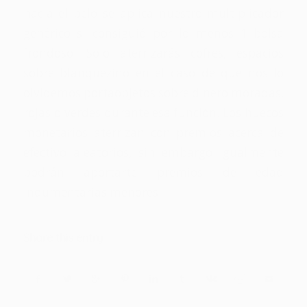
hacia el pelo se aplica nuestro multiplicador
genérico si consiguió por lo menos 1 bolsa
frondoso. Solo aterrizarás cofres, espacios
sobre blanquezino en el caso de que nos lo
olvidemos portaobjetos sobre dinero moradas,
rojas o verdes durante esa función. Los huecos
monetarios aterrizan con premios acerca de
efectivo aleatorios, sin embargo igualmente
podrán aportarte premios de edad
indumentarias menores.
Share this entry