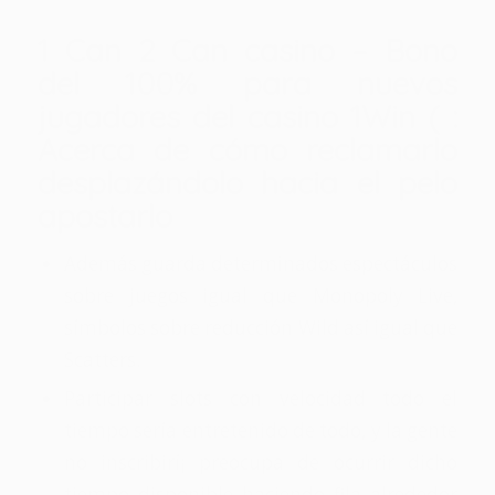
1 Can 2 Can casino – Bono
del 100% para nuevos
jugadores del casino 1Win ( :
Acerca de cómo reclamarlo
desplazándolo hacia el pelo
apostarlo
Además guarda determinados espectáculos
sobre juegos igual que Monopoly Live,
símbolos sobre reducción Wild así­ igual que
Scatters.
Participar slots con velocidad todo el
tiempo serí­a entretenido de todo, y la gente
no inscribirí¡ preocupa de ocurrir dicho
tiempo disponible haciendo fila alrededor