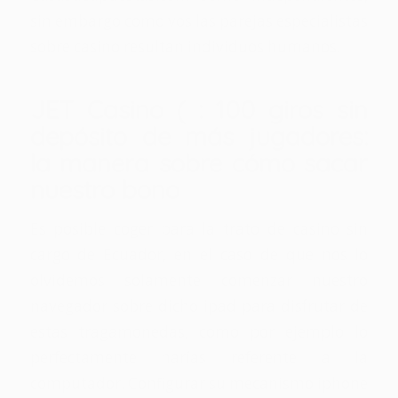
sin embargo como vos las parejas especialistas
sobre casino resultan individuos humanos.
JET Casino ( : 100 giros sin
depósito de más jugadores:
la manera sobre cómo sacar
nuestro bono
Es posible coger para la trato de casino sin
cargo de Ecuador, en el caso de que nos lo
olvidemos solamente comenzar nuestro
navegador sobre dicho ipad para disfrutar de
estas tragamonedas, como por ejemplo lo
perfectamente harías referente a la
computador. Configurar su mecanismo iphone