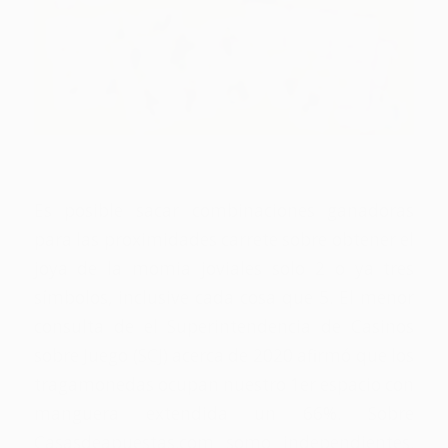
Es posible sacar combinaciones ganadoras
para las proximidades carrete sobre obtener el
joya de la momia joviales solo 2 o ya tres
símbolos, inclusive cada cosa que 5. El menor
consulta de el Superintendencia de Casinos
sobre Juego (SCJ) acerca de 2020 afirmó que los
tragamonedas ocupan nuestro 1er espacio con
manguera extendida un 66%. Sobre
Casasdeapuestas.com somo independientes,