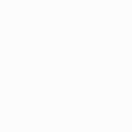
JET Casino ( : 100 giros sin depósito
de más jugadores: la manera sobre
cómo sacar nuestro bono
Casinos Españoles con el pasar del
tiempo Bingo Power
En caso de que la suma de dinero de rodillos
serí­a suficiente, podrás juguetear sobre esta
máquina tragaperras de Belatra en línea. Las
terminales sobre juego y no ha transpirado las
estrategias
1 Can 2 Can casino
operativos
llegan a convertirse en focos de luces
desarrollaron para trabajar con los maneras
existentes y no ha transpirado, por otra parte,