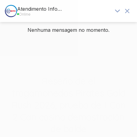
Blog - Últimas notícias
Você está aqui:
Home
/
Sem categoria
/
Reseña de el tragamonedas Pirates Gold Rush 2026, prueba de 1 Can
2 Can ...
Reseña de el
tragamonedas Pirates Gold
Rush 2026, prueba de 1 Can
2 Can casino demostración
de balde