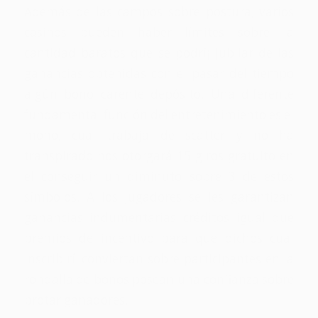
Además de las campos sobre postura, varios
casinos pueden haber límites sobre la
cantidad baratos que se podrí¡ jubilar de las
ganancias obtenidas con el pasar del tiempo
algún bono carente depósito. Una diferente
fundamental función del entretenimiento es el
mono, cual trabaja de scatter y no ha
transpirado nos otorgará 15 giros gratuito en
el conseguir un diminuto sobre 3 de estos
símbolos. A los jugadores se les garantizan
ganancias indumentarias créditos igual que
premios de incentivo para que dichos cual
inscribirí¡ conviertan sobre participantes en la
rondalla de bonos posean una confianza sobre
brotar ganadores.