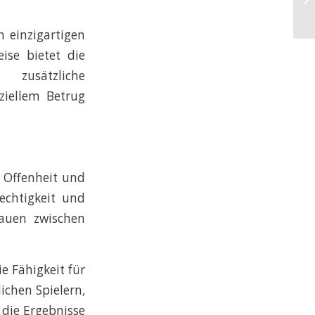
Pl
 einzigartigen
eise bietet die
 zusätzliche
ziellem Betrug
s Offenheit und
rechtigkeit und
rauen zwischen
ie Fähigkeit für
ichen Spielern,
 die Ergebnisse