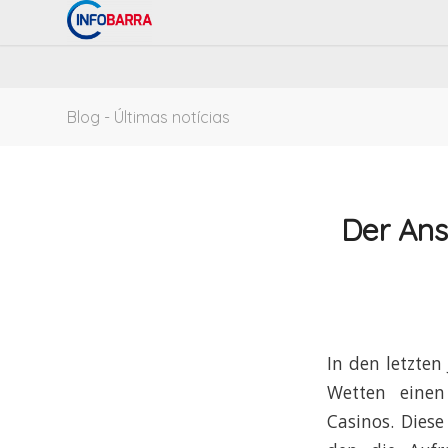
Blog - Últimas notícias
Der Ans
In den letzte
Wetten einen 
Casinos. Dies