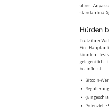
ohne Anpassu
standardmäßige
Hürden be
Trotz ihrer Vo
Ein Hauptanli
könnten fest
gelegentlich
beeinflusst.
Bitcoin-Wert
Regulierung
{Eingeschrä
Potenzielle 