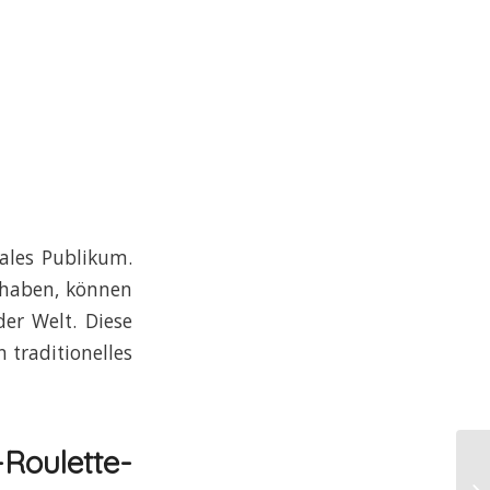
ales Publikum.
 haben, können
der Welt. Diese
 traditionelles
lette-
Un
gr