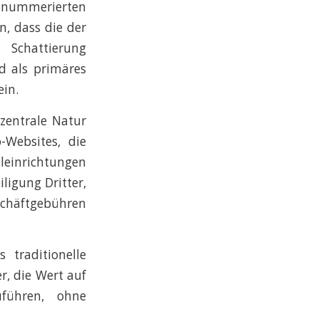
it nummerierten
, dass die der
 Schattierung
ld als primäres
ein.
ezentrale Natur
-Websites, die
leinrichtungen
ligung Dritter,
schäftgebühren
 traditionelle
r, die Wert auf
uführen, ohne