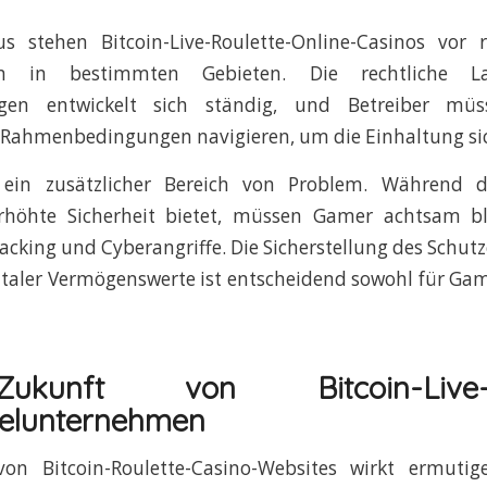
s stehen Bitcoin-Live-Roulette-Online-Casinos vor r
ten in bestimmten Gebieten. Die rechtliche L
gen entwickelt sich ständig, und Betreiber mü
 Rahmenbedingungen navigieren, um die Einhaltung sic
t ein zusätzlicher Bereich von Problem. Während d
rhöhte Sicherheit bietet, müssen Gamer achtsam b
Hacking und Cyberangriffe. Die Sicherstellung des Schutz
taler Vermögenswerte ist entscheidend sowohl für Gam
kunft von Bitcoin-Live-Ro
ielunternehmen
von Bitcoin-Roulette-Casino-Websites wirkt ermuti