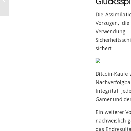
Glückssp
the nv...
Die Assimilat
Vorzügen, die 
Verwendung 
Sicherheitssc
sichert.
Bitcoin-Käufe 
Nachverfolgbar
Integrität je
Gamer und dem
Ein weiterer Vo
nachweislich g
das Endresulta