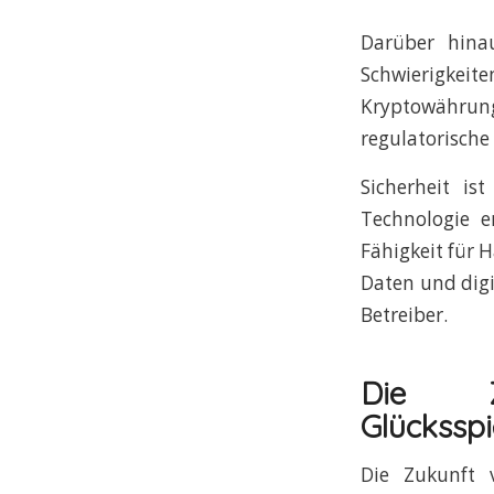
Darüber hinau
Schwierigkei
Kryptowährun
regulatorische
Sicherheit is
Technologie e
Fähigkeit für 
Daten und digi
Betreiber.
Die Zu
Glückssp
Die Zukunft 