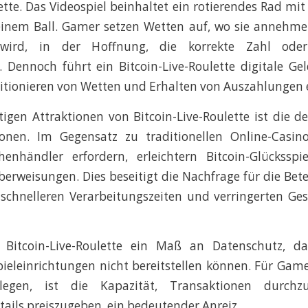
ette. Das Videospiel beinhaltet ein rotierendes Rad m
inem Ball. Gamer setzen Wetten auf, wo sie annehmen
wird, in der Hoffnung, die korrekte Zahl oder
 Dennoch führt ein Bitcoin-Live-Roulette digitale Ge
itionieren von Wetten und Erhalten von Auszahlungen 
tigen Attraktionen von Bitcoin-Live-Roulette ist die d
onen. Im Gegensatz zu traditionellen Online-Casino
enhändler erfordern, erleichtern Bitcoin-Glücksspie
berweisungen. Dies beseitigt die Nachfrage für die Betei
 schnelleren Verarbeitungszeiten und verringerten Ge
Bitcoin-Live-Roulette ein Maß an Datenschutz, das
ieleinrichtungen nicht bereitstellen können. Für Game
legen, ist die Kapazität, Transaktionen durchz
etails preiszugeben, ein bedeutender Anreiz.