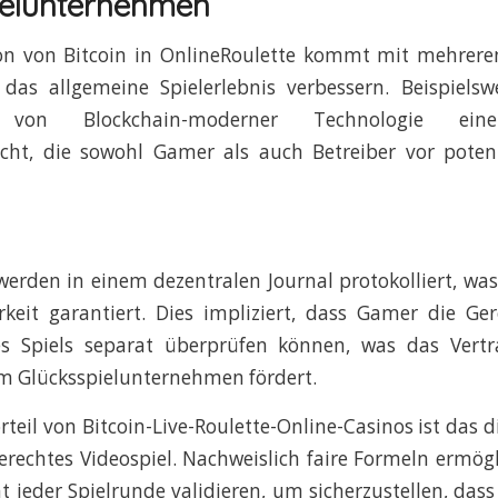
ielunternehmen
ion von Bitcoin in OnlineRoulette kommt mit mehreren
das allgemeine Spielerlebnis verbessern. Beispielsw
von Blockchain-moderner Technologie eine
hicht, die sowohl Gamer als auch Betreiber vor poten
werden in einem dezentralen Journal protokolliert, wa
keit garantiert. Dies impliziert, dass Gamer die Ge
des Spiels separat überprüfen können, was das Vert
 Glücksspielunternehmen fördert.
rteil von Bitcoin-Live-Roulette-Online-Casinos ist das d
erechtes Videospiel. Nachweislich faire Formeln ermögl
t jeder Spielrunde validieren, um sicherzustellen, dass