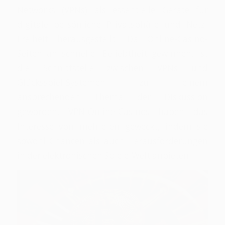
Networks (VPNs) als essentielle Geräte für
digitale persönliche Privatsphäre und Netz-
Freiheit herausgestellt. Da Online-Casino-
Seiten an schneller Beliebtheit gewinnen, ist
die Schnittstelle zwischen VPNs und
Glücksspiel-Systemen zu einem
ansprechenden Thema der Diskussion
geworden. VPN-Online-Casinos
haben das
Interesse von mehreren geweckt, indem sie
sowohl Chancen als auch Herausforderungen
in der elektronischen Spiele-Welt anbieten.