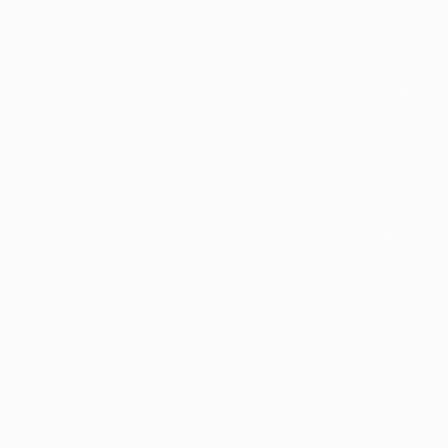
Die Gültigkeit der Nutzung von VPNs zum
Zugang zu Online-Glücksspielunternehmen
variiert wesentlich weltweit. In Ländern, in
denen Netzwerk-Zensur vorherrscht,
Betrachten Bürger häufig auf VPNs zu, um
unbegrenzten Zugänglichkeit auf das Netz zu
erhalten, einschließlich Wetten-Seiten.
Während dies technisch möglich sein mag,
stimmt es nicht unbedingt mit den
rechtlichen Strukturen dieser
Gerichtsbarkeiten überein.
Einige Online- Casino-Seiten verbieten die
Nutzung von VPNs in ihren Bedingungen. Das
Brechen dieser Bedingungen kann zur
Kontosperrung führen, den Verlust von