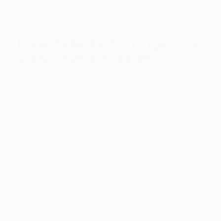
Privatsphäre und Sicherheit aufrechterhalten.
Potenzielle Bedrohungen und
Vorsichtsmaßnahmen
Während VPNs zahlreiche Vorteile für den
Zugriff auf Online Glücksspielunternehmen
bieten, kommen sie auch mit grundlegenden
Bedrohungen. Kunden müssen sich der
möglichen Fallstricke bewusst sein, um diese
Gefahren effizient zu mindern. Ein
bedeutendes Gefahr besteht in der Verletzung
von Glücksspielunternehmen-Richtlinien, die
zur Kontobeendigung und wirtschaftlichen
Verlust führen kann.