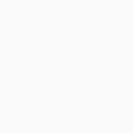
INFOBARRA – BARRA DO GARÇAS
Endereço:
Rua 21, Quadra 32, Lote 14, s/n – Ouro
Fino, Barra do Garças – MT, CEP: 78600-582 – CNPJ:
10.388.952/0001-88
Ligação: 66 9 9680-8161
WhatsApp: 66 9 8413-0316
adm@infobarra.net.br
___ Infobarra Araguaiana:
Whatsapp Araguaiana:
(66) 98413-0914
Infobarra General Carneiro:
Whatsapp: (66) 3401-4180