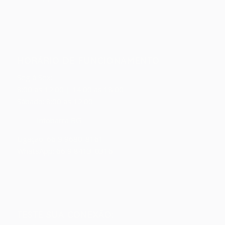
HORÁRIO DE FUNCIONAMENTO
Seg á Sex:
8:00 as 12:00 | 14:00 as 18:00
Sábado: 8:00 as 12:00
_____ Infobarra BG:
Ligação: 66 9 9680-8161
WhatsApp: 66 9 8413-0316
TESTE SUA CONEXÃO: