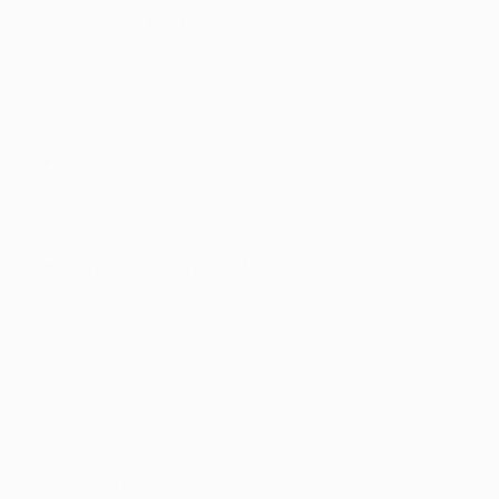
Persönliche Privatsphäre-Attribute:
Stellen
Sie sicher,, dass das VPN über robuste
Sicherheit und eine Keine-Logs-Richtlinie
für maximale Privatsphäre verfügt.
Kompatibilität:
Überprüfen Sie, ob das VPN
mit dem von Ihnen gewünschten Online-
Spielstätte kompatibel ist.
Kunden-Testimonials:
Berücksichtigen Sie
Feedback von anderen Kunden, um die
Zuverlässigkeit und Effizienz des VPNs zu
bewerten.
Durch die sorgfältige Auswahl eines
zuverlässigen VPNs können Benutzer ihr
Online Spiele-Erlebnis verbessern, während sie