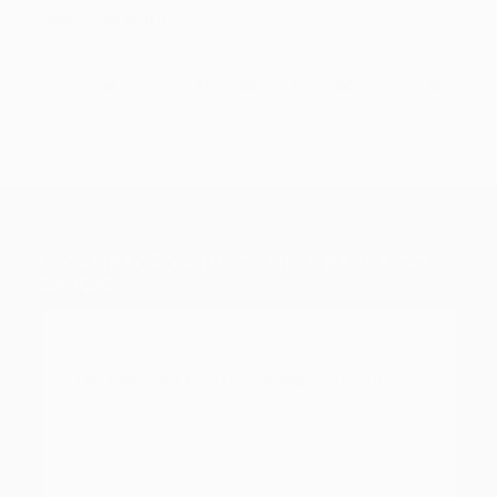
Share this entry
LOCALIZAÇÃO – INFOBARRA BARRA DO
GARÇAS
This page can't load Google Maps correctly.
OK
Do you own this website?