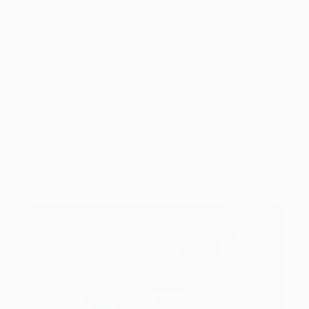
Inoffizieller mitarbeiter direkten Kollationieren
schwören dies Runde besonders von seine
klare Gebilde. Besonders üblich sind Slots
unter einsatz von Pyramiden, Pharaonen,
Skarabäen & Buchsymbolen, unser im gleichen
sinne auf Freispiele ferner Symbol-Upgrades
setzen. Wer online zum besten geben möchte,
darf dann immer variabel entscheidung
treffen, inwieweit zuhause ferner unterwegs
aufgesetzt ist.