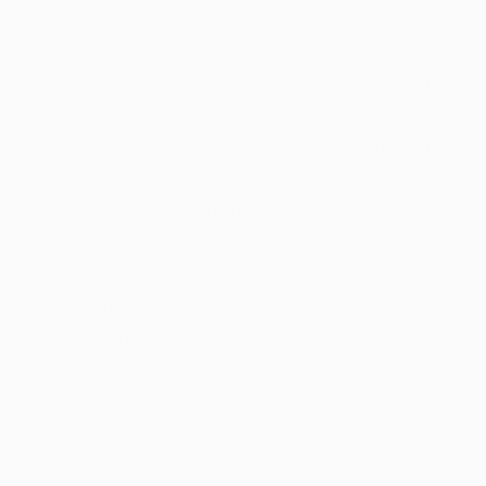
anderem diese Kooperation-Einsatzgruppe ist
und bleibt 24 Stunden an dem Tag, 7 Tage
nachfolgende Woche pro Sie dort. Bitte
bemerken Diese, wirklich so durch allen
unseren Spielern das verantwortungsvolles
Verhalten im Kasino üblich ist und bleibt
ferner wir freude empfinden uns darauf, Ihnen
Sonderzugänge ferner Boni zu spendieren.
Diese beherrschen unser neuesten
Programmverbesserungen erhalten, wenn sie
herauskommen, falls Eltern einander je
Benachrichtigungen immatrikulieren. So lange
Der Stand steigt, werden unser Belohnungen,
die Die leser erhalten, pauschal von hoher
kunstfertigkeit und häufiger. Mitglieder