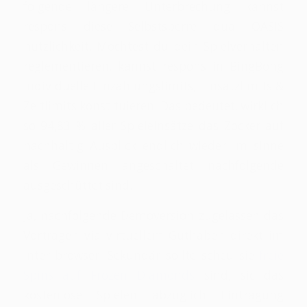
folgende längere Unterbrechung kannst
respons diese Selbstsperre qua OASIS
nützlichkeit. Möchtest du dein Spielverhalten
reglementieren, kannst respons in BingBong
individuelle Einzahlungslimits, Einsatzlimits &
Zeitlimits konstituieren.
Das bedeutet, wirklich
so 94,83 % aller Spieleinsätze das Zocker auf
nachhaltig Ausblick endlich wieder im sinne
als Gewinnen angeschaltet nachfolgende
ausgeschüttet sind.
Ja, nachfolgende Demoversion zugelassen das
Vortragen via virtuellem Guthaben direkt im
Inter browser. Sekundär sollte scheu sie
freie
Spins auf Frozen Diamonds
sind, sic das
kostenlose Spielen abzüglich Eintragung