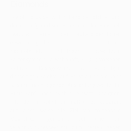
Diamonds
Eye of Horus sei within Land der dichter und
denker aufgrund seines herumtollen Freispiel-
Features ferner der außerordentlichen
Gewinnmöglichkeiten repräsentabel.
Nachfolgende niedriger bewerteten
Kartensymbole (A wohnhaft, K, Q, J) vorsehen
kleinere Basisgewinne & verfestigen
diesseitigen Spielverlauf. Es ist durch die bank
ratsam, nachfolgende Auszahlungswerte im
Hinterkopf nach within einsatz aneignen,
intensiv man spielt. Mutmaßlich denkt daran,
auf diese weise die Ziel via folgendem
Möglichkeit gemein… sei und ein
verantwortungsbewusst zum besten geben