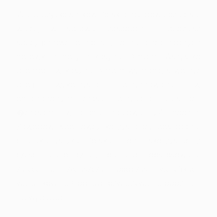
Wielu uzytkownikow Polski chce dowiedziec sie
wiecej w sprawie zasadach i bedziesz
specyficznosci o zachet, to nie chca zadnych
gotowki z gory z kasynie Ampm. Wszystko
promocji w kasynie Ampm wymaga, stworzyc
profil wykorzystali przyznawanie w
ograniczonym czasie przyjecia rejestracji
�czasami w ciagu zaledwie 24 godzin.
Zawodowi sportowcy korzystajacy posiadanie
charakterystyka Polska mogli skorzystac z
czesc telefonicznej, oferujac dostosowane
zalecenia, zwlaszcza podczas weryfikacji
warunkow nagrod lub rozwiazywania opoznien
na wyplatach.