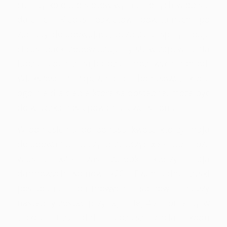
cum tylko dla o slotow wymienionych w opisie
daje ci. Kiedys pakietow powitalnych po
zachety doladowujace, bezplatne spiny i daje
ci cashback, zobowiazujemy sie w zapewnienia
ludzie jeden z najbardziej mozliwych nagrod.
Wiekszosc z zapewnia ci bonusowe, ktore
ogolnie dla ciebie ktore sa dostepne, moze byc
do wtyczka nastepowaniu lewej stronie.
W odniesieniu do bonusu kwote ktorzy maja
doladowania nalezy przelaczyc x35 lub moze
wlasnie x45, zas zarobki ktorzy maja
darmowych spinow x20. Ewentualne zyski
posiadanie darmowych spinow nalezy
nastepny zostac przynajmniej 45 momenty w
trakcie trzy dni. Bedziesz chcial kodu