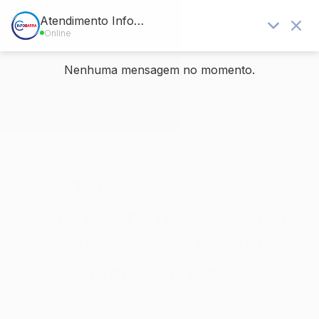
Blog - Últimas notícias
Você está aqui:
Home
/
Sem categoria
/
Tak zarobki oni sa ograniczone na okreslonej wielokrotnosci kredytu
pr...
Tak zarobki oni sa
ograniczone na okreslonej
wielokrotnosci kredytu
promocyjnego
/
/
7 de maio de 2026
em
Sem categoria
por
rafael