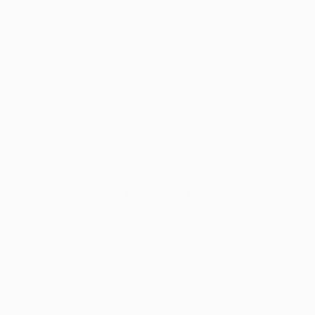
adm@infobarra.net.br
___ Infobarra Araguaiana:
Whatsapp Araguaiana:
(66) 98413-0914
Infobarra General Carneiro:
Whatsapp: (66) 3401-4180
HORÁRIO DE FUNCIONAMENTO
Seg á Sex:
8:00 as 12:00 | 14:00 as 18:00
Sábado: 8:00 as 12:00
_____ Infobarra BG:
Ligação: 66 9 9680-8161