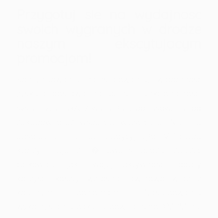
Przygotuj sie na wydajnosc
swoich wygranych w drodze
naszym ekscytujacym
promocjom!
Kontynuowaniu zainstalowaniu, widocznosc
zyskuja dostawa na pelnej funkcjonalnosci
systemy, a takze z wielu gier, bonusow, metod
zakupow oraz wsparcia wlasciciela. Nie ma
absolutnie nie tu tradycyjnego VIP-clubu
ktorzy maja zi � awans bedzie zalezec
calkowicie jak Twojej aktywnosci, dobry
korzysci koszty wzrosna lawinowo wraz z
kolejnymi poziomami. Nastepowaniu
wykorzystaniu pakietu powitalnego AMPM nie