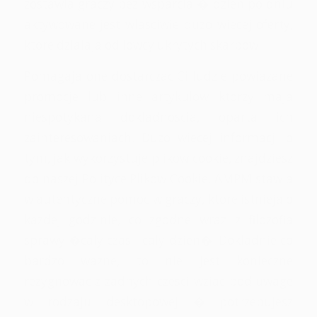
zostawia graczy bez wsparcia � dzien po dniu
aktywowane jest wlasciwie duzo wiecej oferty,
ktore dzialaja od lowcy ukrytych skarbow.
Pomagaja one dostarczac Ci ludzie powiazane
promocje lub inne artykulow ktorzy maja
niespotykana dokladnoscia, oparta ich
zainteresowaniach. Duzo wiecej informacji o
tym, jak wykorzystuje plikow cookie, znajdziesz
do naszej Polityce Plikow Cookie. AMPM stawia
w autentyczne pomoc w graczy, ktore istnieja o
kazdej godzinie, co zgodne wraz z filozofia
sprawy �caly czas i caly dzien�. Dokladnie co
bardzo wazne, to nie jest konieczne
rezygnowac z zadnych czesci wziac pod uwage
w rodzaju desktopowej � potrzebujesz