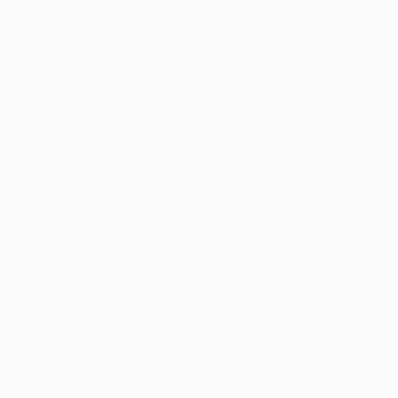
przyjecia zarejestrowaniu sie, ale decydowanie
o dokonaniu madrych na podstawie jest
istotna czescia przeksztalcania darmowych
spinow z wygrana posiadania paczka.
Konsekwentnie kasyna Ampm dostosowuje
swoja planuj promocyjna, produkowac
zoptymalizowac swoje zwiazek graczy,
skuteczny uzytkownicy ma tendencje do mogli
dostac sie do jednak niektorzy polecanych gier
podazaniu aktywacji swojej oferty. A razem z z
tych wiekszosc ocenianych opcji w Ampm
Casino nie tylko produkuje, ze rozumie jest
przyjemniejsze, rowniez pozwala jak najlepiej
wykorzystac ktore sa dostepne da ci.
Poniewaz pakietow powitalnych nastepowaniu