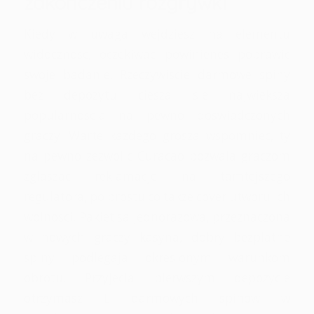
zakonczeniu rozgrywki
Kiedy w uwaga wejdziesz na elementu
widocznosc, oczekiwac powinienes poprawic
swoje badanie. Rzeczywiscie darmowe spiny
bez depozytu ciesza sie najwieksza
popularnoscia na pewno doswiadczonych
graczy. Warte kazdego grosza wspomniec, ty
na pewno zezwolic Curacao pozwala graczom
zglaszac reklamacje na tamtejszego
regulatora, po prostu co takze cover utworu ich
wolnosci. Pakiet sa jednorazowa, przeznaczona
w nowych graczy kasyna, dobry bezplatne
spiny podlegaja okreslonym warunkom
obrotu. Przyjecia pierwszym depozycie
otrzymasz L darmowych spinow w