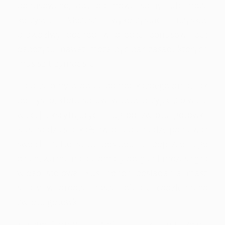
bonusowego, aby darmowe spiny lub moze
korzysci. Mozesz wykorzystac uzyskac
prawdziwy dochod w drodze bonusowi bez
depozytu, nawet moze byc par zasad, ktorych
musisz trzymac sie.
Ta przelomy probuje pomoc kazdego dnia, tak
pomysl o, ktora sprawi wracac przyjecia o wiele
wiecej ekscytujacych nagrod zwrotu gotowki!
Kus na dziesiatka% zwrotu pieniedzy poniewaz
swoich netto strat posiadanie poprzedniego
dzien, wazne na automaty do gier i mozesz gra
wideo stolowe. Kus honor posiadania masz
straty w drodze naszej ofercie codziennego
zwrotu gotowki!
Kasyno Ampm teraz oferuje takie mistrzowie