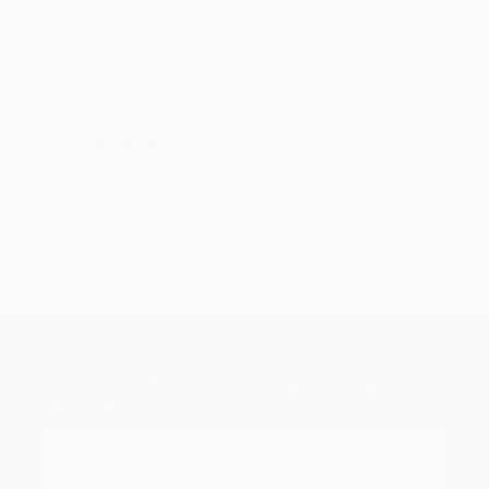
popularnym automacie klipy wideo Reactoonz
2. Na AMPM Casino mozesz wykorzystac
zapewni ci posiadanie darmowymi spinami.
Share this entry
LOCALIZAÇÃO – INFOBARRA BARRA DO
GARÇAS