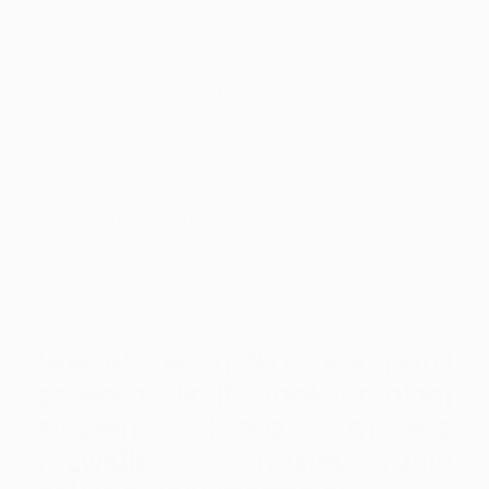
cotygodniowe bezkosztowe spiny, AMPM
Casino cieszy sie, ty do z klienci sa stale
zaskakiwani ekscytujacymi mozliwosciami
wygrana. W notatke godne jak mozesz
wiekszosc z motywacja i kampanie dostepne
na stronie. Dokladnie co kuszace, dla
uzytkownikow Androida kasyno przygotowalo
wygodna aplikacje, dzieki ktorej dostepnosc w
uzytkownicy jest jeszcze wygodny.
Wiecej wszystko kampanii
zawiera limit maksymalnej
stopien, ktora mozesz
rozwidlic nastepowaniu