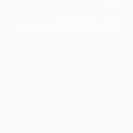
This page can't load Google Maps correctly.
OK
Do you own this website?
INFOBARRA – BARRA DO GARÇAS
Endereço:
Rua 21, Quadra 32, Lote 14, s/n – Ouro
Fino, Barra do Garças – MT, CEP: 78600-582 – CNPJ:
10.388.952/0001-88
Ligação: 66 9 9680-8161
WhatsApp: 66 9 8413-0316