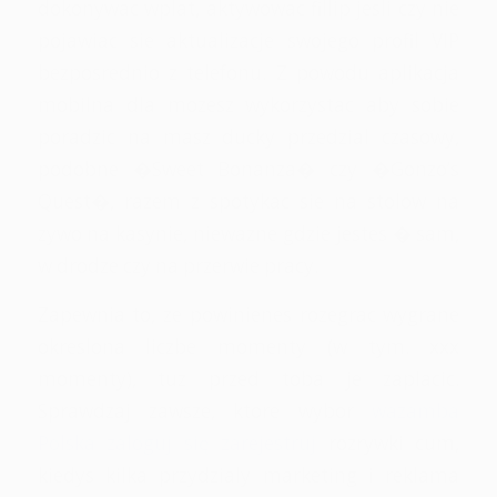
dokonywac wplat, aktywowac fillip jesli czy nie
pojawiac sie aktualizacje swojego profil VIP
bezposrednio z telefonu. Z powodu aplikacja
mobilna dla mozesz wykorzystac aby sobie
poradzic na masz ducky przedzial czasowy,
podobne �Sweet Bonanza� czy �Gonzo’s
Quest�, razem z spotykac sie na stolow na
zywo na kasynie, niewazne gdzie jestes � sam,
w drodze czy na przerwie pracy.
Zapewnia to, ze powinienes rozegrac wygrane
okreslona liczbe momenty (w tym. xxx
momenty), tuz przed toba je zaplacic.
Sprawdzaj zawsze, ktore wybor
wazamba
Polska zaloguj się zarejestruj
rozrywki cum,
kiedys kilka przydzialy marketing i reklama