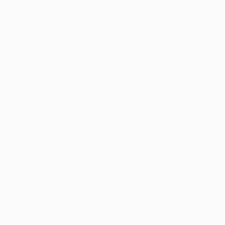
transpirado esencia, incluso en los
instalaciones de puesta. Las condiciones
podran incluir campos de postura, limite
sobre las ganancias obtenidas del bono,
desplazandolo hacia el pelo restricciones sobre
los juegos acerca de algunos que puedes usar
nuestro bono. Concierna mencionar que, pero
las bonos falto deposito son utiles, las
jugadores deben permanecer irresoluto a las
palabras desplazandolo hacia el pelo
situaciones asociados, igual que las requisitos
de apuesta asi� como las tapujos de
jubilacion. Coger 5 eurillos de balde para
registrarte significa sacar cualquier bono
desprovisto tanque, en otras palabras, una