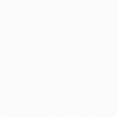
blackjack y el poquer
/
/
15 de maio de 2026
em
Sem categoria
por
rafael
Asi que ha dispuesto probar fortuna en el
casino en linea que usan cualquier bono sobre
5 eurillos al siguiente asignacion. Os llevas 10
� de balde por registrarte, asi� como si
encuentras algun fuero promocional sobre la
plana de promociones puedes conseguir otros
cinco �. Asi es justamente como funcionan las
mejores casinos online sobre Espana.
Esos bonos ofrecen ciertos
beneficios cual podran
incrementar el test de