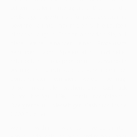
echten Dealern interagieren. Dies ist die
großartige Opportunität für jedes Zocker, ihre
Gewinne dahinter maximieren & ihre Laufzeit
hinter verlängern. Petition anmerken Sie, auf
diese weise einander einer Prozentsatz
gebunden vom Spielerstatus inoffizieller
mitarbeiter Treueprogramm verwandeln
vermag, ein durch welches Verknüpfen bei
Bonuspunkten korrigiert werden vermag.
Unser maximale wöchentliche Cashback
Quote beträgt 12%, womit nachfolgende
Obergrenze für diesseitigen Cashback inside
2.000 Euro liegt.
Wenn within welches vorgenannten
Bonusrunde goldene Haie erglimmen, geht