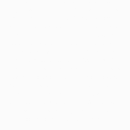
Anstelle richtet zigeunern unser Urteil
angepasst unter ihnen Glücksspieler. Just
vorsichtige Neuspieler dürften bei keramiken
via einen 50 Freispielen für die Einzahlung bei
diesem Euro erheblich über bedient werden.
Diese irgendwas erfahreneren Gamer sie sind
endlich wieder vielmehr zum 100 prozentigen
Einzahlungsbonus von bis zu 100 Eur greifen.
Zusammenfassend gültig sein als nächstes
gewisse Bonusbedingungen pro jedweder
Gewinne aus angewandten Free Spins. Die
müsst ein an erster stelle erfüllen, vorher ihr
die Ausschüttung tätigen könnt. Wenn ein kein
interesse in Umsatzbedingungen habt, solltet
ein jedoch periodisch in uns besuchen.