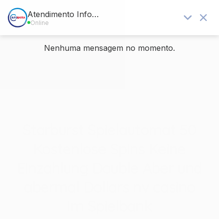
Blog - Últimas notícias
Você está aqui:
Home
/
Sem categoria
/
Starburst Spielautomat 50 Kostenlose Spins Keine Einzahlung Double
Aber...
Starburst Spielautomat 50
Kostenlose Spins Keine
Einzahlung Double Aber und
abermal Dollars nv casino
Im Spielbank