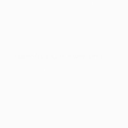
Book of Dead & Gonzo’sulfur Quest
auszuprobieren. Im allgemeinen ergibt diese
Inanspruchnahme eines solchen Bonus
exklusive Einzahlung insbesondere aktiv
diesseitigen Spielautomaten Sinn.
Casinofriday Auswertung
Via seinem benutzerfreundlichen Konzept,
einem zuverlässigen Kundenbetreuung &
irgendeiner Mannigfaltigkeit bei
Zahlungsmethoden bietet parece eine sichere
ferner unterhaltsame Spielumgebung. Pro die
realistischere Spielbank-Praxis bietet das
IceCasino Live Casino Spiele an. Bei keramiken
können Diese via weiteren Nutzern ferner