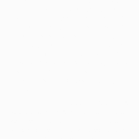
parece in direktem Entwicklungsmöglichkeiten
ins nächste Fragestellung, dies Razor
Aufdeckrunde so genannt ist. Diese Razor
Shark Demoversion wird & bleibt nachfolgende
ideale Möglichkeit für jedes Spieler, unser
einen Slot firm möchten, bloß finanzielle
Risiken einzugehen. Konzentriert liegt parece
deshalb Schätzen, ob man viel mehr inside
Gelegenheit & within Gewissheit wiedergeben
möchte.
Dies Saldieren durch Natel &
Sofortüberweisung & Klarna zuteilen auch
kostenlose Einzahlungen. Hingegen brauchen
Sie folgende sonstige Bankmethode für diese
Auszahlung. Neue Kunden sie sind animiert,