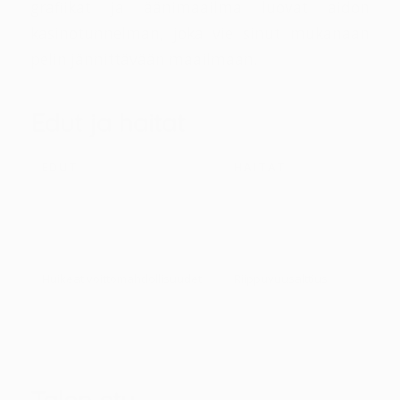
grafiikat ja äänimaailma luovat aidon
kasinotunnelman, joka vie sinut mukanaan
pelin jännittävään maailmaan.
Edut ja haitat
EDUT
HAITAT
Monipuoliset
Korkea talon etu
panostusmahdollisuudet
Huikeat voittomahdollisuudet
Riippuvuusalttius
Helppo oppia
Voiton
todennäköisyys pieni