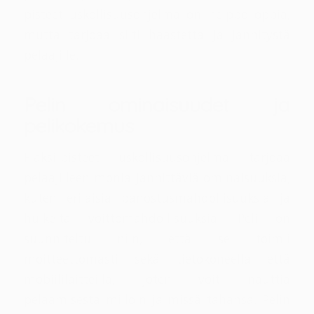
pisteet uskollisuusohjelma on helppo oppia,
mutta tarjoaa silti haastetta ja jännitystä
pelaajille.
Pelin ominaisuudet ja
pelikokemus
Flaksi-pisteet uskollisuusohjelma tarjoaa
pelaajilleen monia jännittäviä ominaisuuksia,
kuten erilaisia panostusmahdollisuuksia ja
huikeita voittomahdollisuuksia. Peli on
suunniteltu niin, että se toimii
moitteettomasti sekä tietokoneella että
mobiililaitteilla, joten voit nauttia
pelaamisesta milloin ja missä tahansa. Pelin