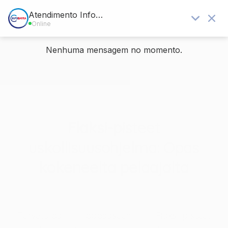
Blog - Últimas notícias
Você está aqui:
Home
/
Sem categoria
/
Flaksi-pisteet uskollisuusohjelma: Opas kokeneelta pelaajalta
Flaksi-pisteet
uskollisuusohjelma: Opas
kokeneelta pelaajalta
/
/
17 de maio de 2026
em
Sem categoria
por
rafael
Tervetuloa oppaaseen Flaksi-pisteet