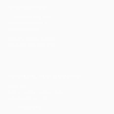
adm@infobarra.net.br
___ Infobarra Araguaiana:
Whatsapp Araguaiana:
(66) 98413-0914
Infobarra General Carneiro:
Whatsapp: (66) 3401-4180
HORÁRIO DE FUNCIONAMENTO
Seg á Sex:
8:00 as 12:00 | 14:00 as 18:00
Sábado: 8:00 as 12:00
_____ Infobarra BG: