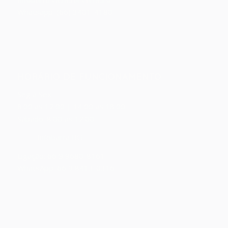
Whatsapp: (66) 3401-4180
HORÁRIO DE FUNCIONAMENTO
Seg á Sex:
8:00 as 12:00 | 14:00 as 18:00
Sábado: 8:00 as 12:00
_____ Infobarra BG:
Ligação: 66 9 9680-8161
WhatsApp: 66 9 8413-0316