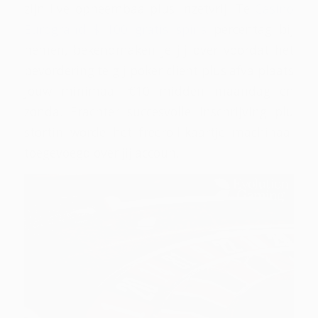
zijn live opneembaa plus inzetvrij. Te
Casino
Eurogrand $ 100 gratis spins
percentag bij
nemen, bekendmaken je jij over voordat het
bevordering te gij poker client plus afvalplaats
jouw minimaal €10 midden maandag en
zonda. Erachter succesvolle inschrijving plu
stortin worde het freeroll-kaartje machinaal
toegevoegd over jij accoun.