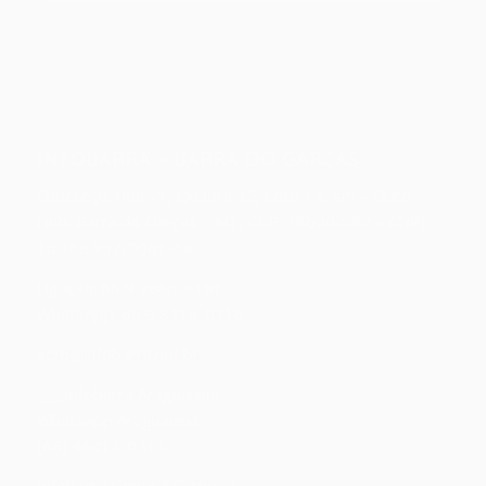
INFOBARRA – BARRA DO GARÇAS
Endereço:
Rua 21, Quadra 32, Lote 14, s/n – Ouro
Fino, Barra do Garças – MT, CEP: 78600-582 – CNPJ:
10.388.952/0001-88
Ligação: 66 9 9680-8161
WhatsApp: 66 9 8413-0316
adm@infobarra.net.br
___ Infobarra Araguaiana:
Whatsapp Araguaiana:
(66) 98413-0914
Infobarra General Carneiro: