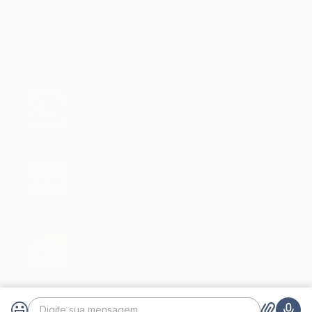
TESTE SUA CONEXÃO: