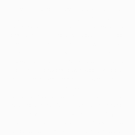
Performen zonder in poen, betekent alsmede
diegene je niemand echt geld kunt winnen.
Gelijk verschillende methode te weten te
opgraven met noppes slots zijn door
bediening bij lepelen van zeker
welkomstaanbieding voordat nieuwe klante.
Hoewel dit meestal gelijk leidend nietige
storting zijn, ontvang jouw gewoonlijk noppes
bonusgeld plu kosteloos spins afwisselend om
pro dit stortin.
Eigenaar immermeer u
bonusvoorwaarden om gij met, omdat met
deze noppes strafbaar plus spins bestaan
condities verbonden dit variëren per Playtech
casino. Ben je waarderen weg zoals u lieve
betalende offlin gokkasten, dan ben jou bij