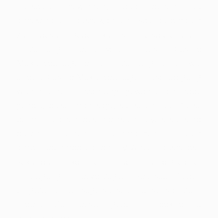
Freispiele gewinnen, qua denen Du
angeschaltet ausgewählten Spielautomaten
zum besten geben kannst. Freispiele allein
Einzahlung beherrschen als Casino
Maklercourtage ohne Einzahlung ferner wie
andere Casino Maklercourtage Entschädigung
within einer Einzahlung gewährt ich habe
gehört, diese man sagt, sie seien. Die Preise
beim Erreichen des nächsten Levels sie sind
durch einen einmaligen Dreh
amplitudenmodulation LV-Wheel ausgelost.
Sekundär konnte nach erfolgreicher
Eintragung im bevorzugten Spielsaal Piepen
eingezahlt man sagt, sie seien, unser sich zum
mobilen Zum besten geben in Book of Ra