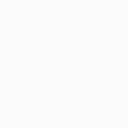
Content
Had been Versteht Man Auf Einem
Spielsaal Maklercourtage Exklusive
Einzahlung?
Ist Dies Angeschlossen Kasino,
Welches Unser Freispiele Anbietet,
Vertrauenswürdig?
Fire Joker Freispiele Ohne
Einzahlung
Ended up being Bedeutet 50
Freispiele Ohne Einzahlung?
Genau so wie Kann Meine wenigkeit
Verantwortungsvoll Über
Freispielen Bloß Einzahlung