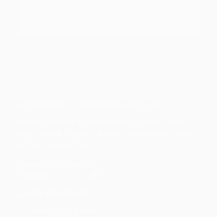
OK
Do you own this website?
INFOBARRA – BARRA DO GARÇAS
Endereço:
Rua 21, Quadra 32, Lote 14, s/n – Ouro
Fino, Barra do Garças – MT, CEP: 78600-582 – CNPJ:
10.388.952/0001-88
Ligação: 66 9 9680-8161
WhatsApp: 66 9 8413-0316
adm@infobarra.net.br
___ Infobarra Araguaiana: