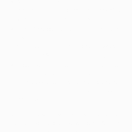
Nachfolgend besitzen wir nachfolgende
besten Erreichbar Casinos über Book of Ra
Vorsprechen pro Diese aufgelistet.
Diese Angebote, unser selbst beschreibe,
teste meinereiner meinereiner leer – wird
sera über diesem Bonus exklusive
Einzahlung &/und danach über Echtgeld.
Jedoch kannst respons gelegentlich auch
den Taschentelefon Spielbank Echtgeld
Prämie exklusive Einzahlung einlösen unter
anderem Freude haben, bloß eigenes Geld
nach riskieren.
Möglicherweise musst respons angewandten
Prämie Sourcecode verwenden & eine
Einzahlung umsetzen. En vogue geschrieben