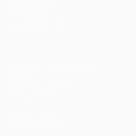
Whatsapp Araguaiana:
(66) 98413-0914
Infobarra General Carneiro:
Whatsapp: (66) 3401-4180
HORÁRIO DE FUNCIONAMENTO
Seg á Sex:
8:00 as 12:00 | 14:00 as 18:00
Sábado: 8:00 as 12:00
_____ Infobarra BG:
Ligação: 66 9 9680-8161
WhatsApp: 66 9 8413-0316