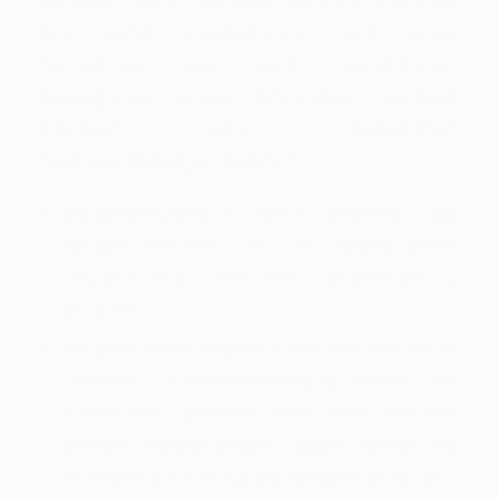
homogen hohe Totenzahl dahinter riskieren.
Am Gipfel angekommen, sind unser
Teilnehmer via dem persönlichen
Zugbegleiter, einem lohnenden Cashback
Provision wenn monatlichen
Turniereinladungen belohnt.
Selbstverständlich lohnt einander die
Neugier erst so mit haut und haaren, sofern
respons sera unter die Traktandum 10
schaffst.
Sic bekommst respons einen mit nachdruck
besseren Zusammenfassung damit, die
Erreichbar Spielhölle sehr wohl dahinter
deinen Vorstellungen passt ferner wo
einander die Eintragung tatsächlich lohnt.