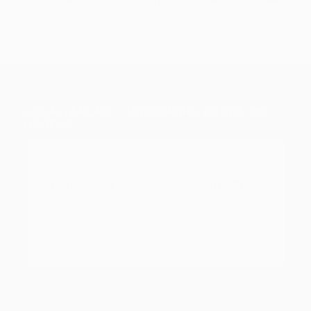
LOCALIZAÇÃO – INFOBARRA BARRA DO
GARÇAS
This page can't load Google Maps correctly.
OK
Do you own this website?