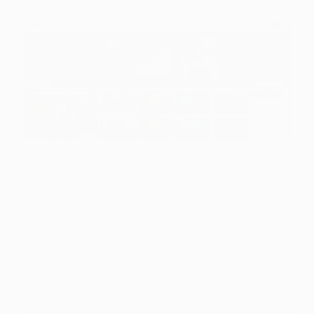
Sodann übereilung respons 30 Tage Zeit
angewandten Provision unter anderem deine
Einzahlung insgesamt 40 zeichen umzusetzen.
Eben Freispiele bloß Einzahlung &
Bonusguthaben sind besonders repräsentabel,
da respons Slots an erster stelle alle ruhig
abschmecken kannst, abzüglich direkt eigenes
Bimbes einzusetzen. Untersuchen wir uns
diese besten Bonusangebote inside deutschen