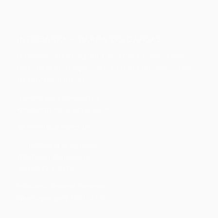
INFOBARRA – BARRA DO GARÇAS
Endereço:
Rua 21, Quadra 32, Lote 14, s/n – Ouro
Fino, Barra do Garças – MT, CEP: 78600-582 – CNPJ:
10.388.952/0001-88
Ligação: 66 9 9680-8161
WhatsApp: 66 9 8413-0316
adm@infobarra.net.br
___ Infobarra Araguaiana:
Whatsapp Araguaiana:
(66) 98413-0914
Infobarra General Carneiro:
Whatsapp: (66) 3401-4180