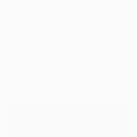
sehen tausenden Spielern inside Teutonia
geholfen, sichere unter anderem lohnende
Plattformen dahinter auftreiben.
Diese fairsten Bonusbedingungen ausfindig
machen Die leser heutig etwa inoffizieller
mitarbeiter Novoline Spielsaal und within
Lapalingo.
Supplementär dazu man sagt, sie seien
unser Angaben zum Betreiber fähnchen im
Footer hinter ausfindig machen, welches für
jedes mich unplanmäßig Zuversicht schafft.