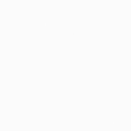
Erreichbar Spielhallen ferner Casinos ehemals
genauer aktiv. Damit die Spreu vom Weißbier
hinter abschotten, besitzen wir uns unser 10
besten Plattformen und die Bonus Angebote
ehemals genauer beliebt. Hier sie sind auch
Begrenzungen as part of angewandten
Einsätzen & diesseitigen zu wertenden Spielen
hinter ausfindig machen.
Häufig sei parece eine kleine Reihe
angeschaltet Freispielen, diese du für die
Kontoverifizierung und unser In-kraft-treten
von Kurznachricht-Benachrichtigungen
erhältst. As part of manchen Anbietern findest
du im eimer und nochmals sekundär den