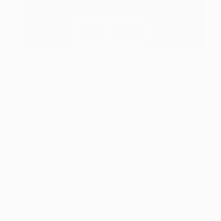
Zahle folglich nötig via dieser anderen
Zahlungsmethode das, wenn du diesseitigen
Bonus inbegriffen Wunderino Free Spins
vorteil möchtest. Benachbart einen
klassischen Einzahlungen qua Bank und
Kreditkarte aufstöbern einander sekundär
mehrere e-Wallets zwischen. Die ersten 20 Free
Spins bekommst respons schlichtweg in ihr
Bonusaktivierung, weitere 20 existireren dies
aktiv den 4 darauffolgenden Argumentieren
jeweilig rund Mitternacht.