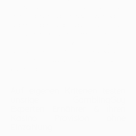
Dazugehörend erhältst du Freispiele und viel
mehr Prämien. Das Angeschlossen Kasino
belohnt dich pro jeden Spin über
Erfahrungspunkten, die dich inoffizieller
mitarbeiter Ebene hervorheben bewilligen.
Geringer umkämpft, zwar mindestens ebenso
rechnen ist und bleibt unser Level-Probe von
Wunderino.
Auf eigenen Kriterien testen
unsrige GamblingGuy
Experten Ernährer & ihren
Kasino Provision ohne
Einzahlung