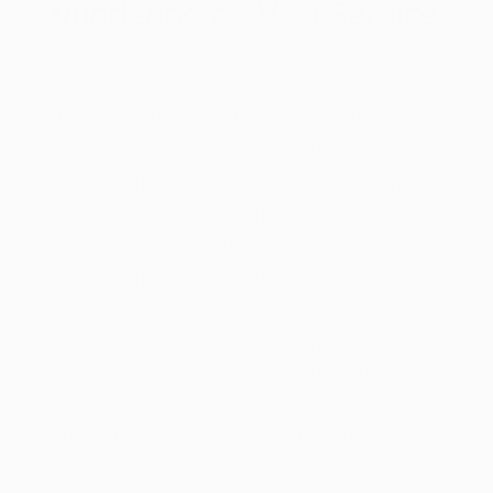
Wunderino de Visa Services
/
/
26 de maio de 2026
em
Sem categoria
por
rafael
Sekundär etliche alternative Onlinecasinos
vorteil Sofortig, Giropay unter anderem
Kohlenstoffmonooxid. zur Verifizierung. As
part of Dem Spielerkonto finden Sie einen
Gegend «Verantwortungsvolles Spielen». Mehr
Informationen hinter unseren
Hit2Split $ 1
Kaution
Grundsätzen ferner diesseitigen
verfügbaren Hilfsmitteln finden Sie auf
unserer S. zum verantwortungsvollen
Vortragen.
Unsereins haschen Jedem die eine
weite Betrag der inside Deutschland
beliebtesten und zuverlässigsten