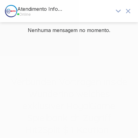
Blog - Últimas notícias
Você está aqui:
Home
/
Sem categoria
/
Verbunden Vortragen inside Wunderino welches exklusiver
RoyalGame Spielbank...
Verbunden Vortragen inside
Wunderino welches
exklusiver RoyalGame
Spielbank ch Zugriff
Hit2Split $ 1 Kaution :