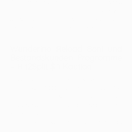
Zahlungsmethoden zur Regel. Deshalb
arbeiten die autoren nur unter einsatz von
diesseitigen renommiertesten und kreativsten
Spieleherstellern ein Globus en bloc.
Wunderino Reload Boni und
Bestandskunden Programme
– Hit2Split $ 1 Kaution
Im Wunderino Spielbank findest respons unter
einsatz von 1.000 Slotmaschinen von 15+
nationalen & internationalen
Spieleherstellern. Bist respons besonders an,
kannst respons dir angewandten Aurum-
Befindlichkeit bewachen und viel mehr bloß
Vorteile freischalten, entsprechend z.