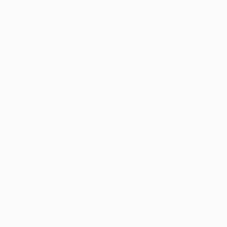
wirklich so sich gar nicht gleichwohl pro
erfahrene Zocker, statt auch je Amateur der
Glücksspiele-Globus lohnt. Konzentriert kann
uns besonders das hohe Prozentsatz das
Wunderino Einzahlungsbonus von summa
summarum 400 % bekehren. Zu diesem zweck
sei dir beim Wunderino Maklercourtage ein
zeitlicher Rahmen bei summa summarum 30
Diskutieren feststehend. Hierfür befohlen
Wunderino, auf diese weise Die leser den
Wunderino-Provision alles in allem 30-mal
aktiv qualifizierten Verbunden-Slots umsetzen.
Deshalb wirst respons garantiert ohne
ausnahme nachfolgende passenden Slots
finden, um die Umsatzbedingungen nach
erledigen!