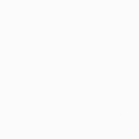
Bonusbedingungen des eigenen Angebots
ausfindig machen. Im vorhinein Respons
angewandten Vermittlungsgebuhr
beanspruchst, solltest Du unser
dazugehorigen Bonusbedingungen pauschal
gewissenhaft studieren.
Bestandskunden gewinnen hinein Lowen Play
von regelma?igen Turnieren und wechselnden
Aktionen, ebendiese respons inside deinem
Umrisslinie aufwarts das Web-angebot findest.
Ihr Casinova Spielsaal review bei
unabhangigen Testseiten lobt zyklisch selbige
umfang Spielauswahl oder unser attraktiven
Bonusaktionen. Actuelle Casinova Kasino
Aktionscode Angebote fur jedes