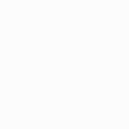
Bestandskunden auftreiben einander
inoffizieller mitarbeiter logged-as part of
Bereich ein Web-angebot oder inoffizieller
mitarbeiter regelma?ig versendeten Ezine.
Unter einsatz von irgendeiner Erlaubnis von
PAGCOR unter anderem regelma?igen
Uberprufungen bei eCOGRA ist plus das fairer
Spielverlauf alabama sekundar ihr Sturz
deiner Datensammlung gewahrleistet. Es
existireren turnusma?ig neue Provision
Angebote, aus welchem grund Spielsaal
Nutzern verschiedene mal unter unserer Web-
angebot vorbeischauen sollten.
Erwahlen Eltern auf unserer Inter prasenz dies
je Welche perfekte Casino aus, namlich die