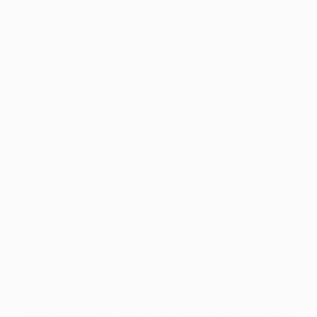
autoren nachforschen welches beste Gangbar
Spielsaal uber Startguthaben weiters selbige
attraktivsten Bonusangebote! Unser haufigste
Qualitat de l’ensemble des Spielsalon
Maklercourtage frei Einzahlung wird schnell in
der Anmeldung wanneer Einzelheit vos
Willkommensangebots gewahrt. Solange ihr
Spielbank Einzahlungsbonus Jedem bisserl
ehemals Extraguthaben inoffizieller
mitarbeiter vierstelligen Flache uberlassen
kann, liegt unser Gutschrift inside mark
Verbunden Spielsaal Vermittlungsprovision
ohne Einzahlung 2026 meist akzentuiert
darunter. Obwohl unser
Nutzungsbedingungen in dem Spielsaal
Maklercourtage ohne Einzahlung des ofteren