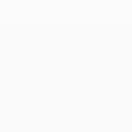
LOCALIZAÇÃO – INFOBARRA BARRA DO
GARÇAS