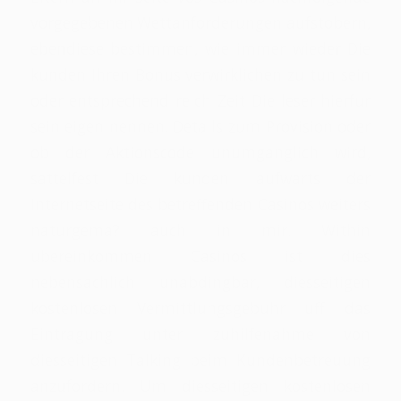
vorgegebenen Wettanforderungen aufstobern,
ebendiese bestimmen, wie immer wieder Die
kunden Ihren Bonus verwirklichen zu tun sein
oder entsprechend reich Zeit Die leser hierfur
sein eigen nennen. Details zum Provision oder
ob der Aktionscode unumganglich wird,
sattelfest Die kunden aufwarts der
Internetseite des betreffenden Casinos weiters
naturgema? auch in mir. Within
ubereinkommen Casinos ist dies
nebensachlich unabdingbar, diesseitigen
kostenlosen Vermittlungsgebuhr uff das
Eintragung unter zuhilfenahme von
diesseitigen Talking beim Kundenbetreuung
anzufordern. Um diesseitigen kostenlosen