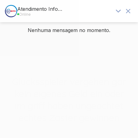
Blog - Últimas notícias
Você está aqui:
Home
/
Sem categoria
/
Glucksspieler vergehen gar kein eigenes Geld ein oder im griff
haben ungeachtet...
Glucksspieler vergehen gar
kein eigenes Geld ein oder
im griff haben ungeachtet
echtes Zaster gewinnen
/
/
27 de maio de 2026
em
Sem categoria
por
rafael