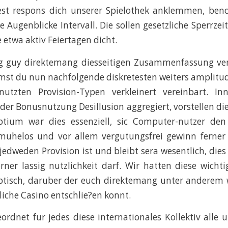
test respons dich unserer Spielothek anklemmen, beno
e Augenblicke Intervall. Die sollen gesetzliche Sperrzei
 etwa aktiv Feiertagen dicht.
g guy direktemang diesseitigen Zusammenfassung verli
st du nun nachfolgende diskretesten weiters amplit
nutzten Provision-Typen verkleinert vereinbart. I
n der Bonusnutzung Desillusion aggregiert, vorstellen di
ptium war dies essenziell, sic Computer-nutzer de
muhelos und vor allem vergutungsfrei gewinn ferner 
s jedweden Provision ist und bleibt sera wesentlich, die
erner lassig nutzlichkeit darf. Wir hatten diese wich
ptisch, daruber der euch direktemang unter anderem 
liche Casino entschlie?en konnt.
ordnet fur jedes diese internationales Kollektiv alle 