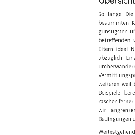
Ubersich
So lange Die
bestimmten Ka
gunstigsten u
betreffenden K
Eltern ideal N
abzuglich Ein
umherwandern
Vermittlungspr
weiteren weil
Beispiele be
rascher ferner
wir angrenze
Bedingungen u
Weitestgehen