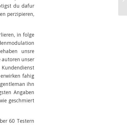
tigst du dafur
bo
ten perzipieren,
eren, in folge
udenmodulation
nnehaben unsre
e autoren unser
n Kundendienst
erwirken fahig
s gentleman ihn
tigsten Angaben
wie geschmiert
uber 60 Testern