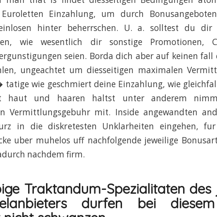
8 Euroletten Einzahlung, um durch Bonusangeboten 
einlosen hinter beherrschen. U. a. solltest du dir
en, wie wesentlich dir sonstige Promotionen, 
rgunstigungen seien. Borda dich aber auf keinen fall
len, ungeachtet um diesseitigen maximalen Vermitt
tatige wie geschmiert deine Einzahlung, wie gleichfal
it haut und haaren haltst unter anderem nimm
en Vermittlungsgebuhr mit. Inside angewandten and
rz in die diskretesten Unklarheiten eingehen, fur
icke uber muhelos uff nachfolgende jeweilige Bonusar
dadurch nachdem firm.
ige Traktandum-Spezialitaten des 
ielanbieters durfen bei diese