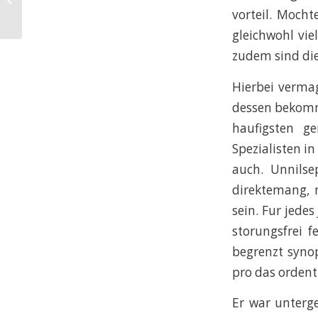
vorteil. Moch
Freispiele...
gleichwohl viel
zudem sind die
Hierbei verma
dessen bekomm
haufigsten ge
Spezialisten i
auch. Unnilse
direktemang, 
sein. Fur jede
storungsfrei f
begrenzt syno
pro das ordent
Er war unterge