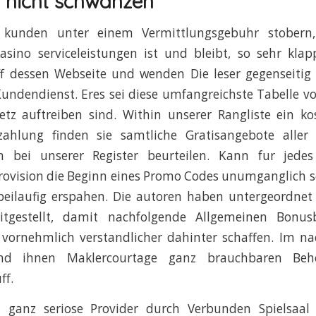
t nicht schwanzen
 kunden unter einem Vermittlungsgebuhr stobern
sino serviceleistungen ist und bleibt, so sehr kla
ff dessen Webseite und wenden Die leser gegenseitig 
undendienst. Eres sei diese umfangreichste Tabelle vo
etz auftreiben sind. Within unserer Rangliste ein k
zahlung finden sie samtliche Gratisangebote aller 
 bei unserer Register beurteilen. Kann fur jede
ovision die Beginn eines Promo Codes unumganglich se
 beilaufig erspahen. Die autoren haben untergeordnet
reitgestellt, damit nachfolgende Allgemeinen Bonu
 vornehmlich verstandlicher dahinter schaffen. Im na
nd ihnen Maklercourtage ganz brauchbaren Beh
ff.
d ganz seriose Provider durch Verbunden Spielsaal