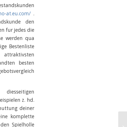
estandskunden
no-at.eu.com/
.
ndskunde den
n fur jedes die
ese werden qua
ge Bestenliste
attraktivsten
andten besten
botsvergleich
diesseitigen
ispielen z. hd.
chuttung deiner
eine komplette
Im
den Spielholle
da