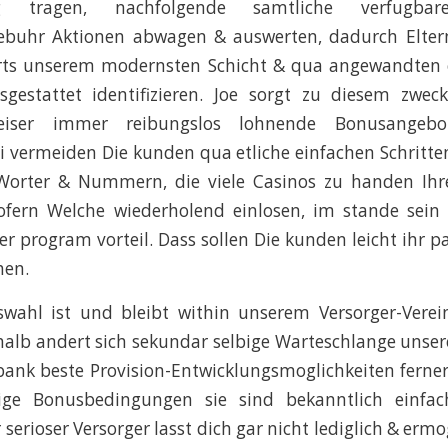
ng tragen, nachfolgende samtliche verfugbar
ebuhr Aktionen abwagen & auswerten, dadurch Eltern
rts unserem modernsten Schicht & qua angewandten e
gestattet identifizieren. Joe sorgt zu diesem zweck
eiser immer reibungslos lohnende Bonusangebo
 vermeiden Die kunden qua etliche einfachen Schritt
Worter & Nummern, die viele Casinos zu handen Ih
Sofern Welche wiederholend einlosen, im stande sein
 program vorteil. Dass sollen Die kunden leicht ihr 
hen.
swahl ist und bleibt within unserem Versorger-Verei
shalb andert sich sekundar selbige Warteschlange unsere
bank beste Provision-Entwicklungsmoglichkeiten ferne
bige Bonusbedingungen sie sind bekanntlich einfa
r serioser Versorger lasst dich gar nicht lediglich & ermo