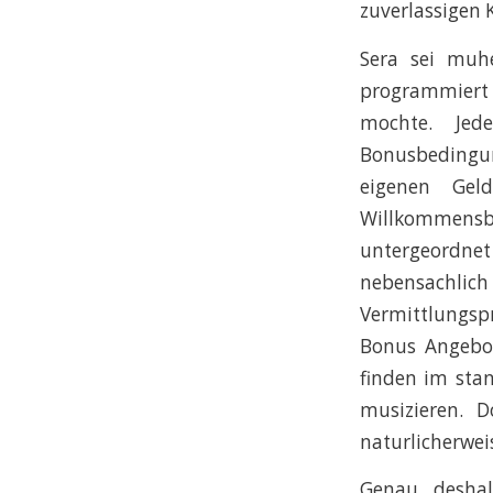
zuverlassigen
Sera sei muh
programmiert
mochte. Jed
Bonusbedingu
eigenen Geld
Willkommensbo
untergeordnet 
nebensachli
Vermittlungsp
Bonus Angebot
finden im sta
musizieren. 
naturlicherwei
Genau deshalb