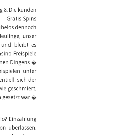
g & Die kunden
ratis-Spins
muhelos dennoch
Neulinge, unser
t und bleibt es
ino Freispiele
denen Dingens �
ispielen unter
tiell, sich der
wie geschmiert,
n gesetzt war �
lo? Einzahlung
ion uberlassen,