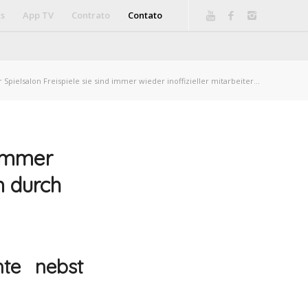
is
App TV
Contrato
Contato
Spielsalon Freispiele sie sind immer wieder inoffizieller mitarbeiter...
 immer
n durch
hte nebst