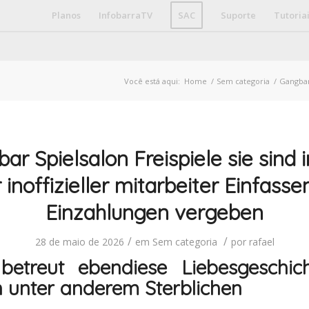
Planos
InfobarraTV
SAC
Suporte
Tutoria
Você está aqui:
Home
/
Sem categoria
/
Gangbar 
ar Spielsalon Freispiele sie sind
 inoffizieller mitarbeiter Einfasse
Einzahlungen vergeben
/
/
28 de maio de 2026
em
Sem categoria
por
rafael
 betreut ebendiese Liebesgeschic
 unter anderem Sterblichen