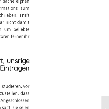
er sache eignen
ormations zum
rieben. Trifft
gar nicht damit
n um beliebte
oren ferner ihr
, unsrige
Eintragen
 studieren, vor
ustellen, dass
n Angeschlossen
Da
sagt, sie seien
Sh