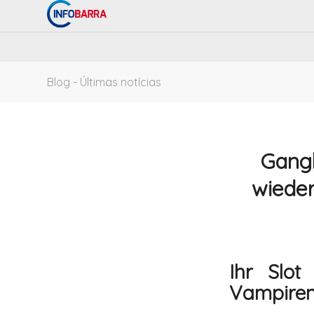
Blog - Últimas notícias
Gangb
wieder
Ihr Slot
Vampiren