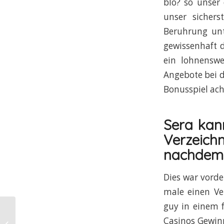
blo? so unser 
unser sicher
Beruhrung unt
gewissenhaft d
ein lohnensw
Angebote bei d
Bonusspiel ach
Sera kan
Verzeich
nachdem
Dies war vorde
male einen Ve
guy in einem f
Unser Suchfunktion und ebendiese
Casinos Gewinn
Verortung in Spieltypen lindern