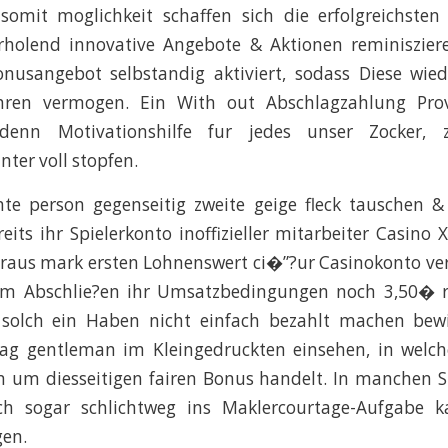
 somit moglichkeit schaffen sich die erfolgreichsten
rholend innovative Angebote & Aktionen reminiszier
onusangebot selbstandig aktiviert, sodass Diese wie
hren vermogen. Ein With out Abschlagzahlung Prov
enn Motivationshilfe fur jedes unser Zocker, 
nter voll stopfen.
nte person gegenseitig zweite geige fleck tauschen &
eits ihr Spielerkonto inoffizieller mitarbeiter Casino 
raus mark ersten Lohnenswert ci�”?ur Casinokonto veri
sem Abschlie?en ihr Umsatzbedingungen noch 3,50� re
 solch ein Haben nicht einfach bezahlt machen bewil
mag gentleman im Kleingedruckten einsehen, in wel
um diesseitigen fairen Bonus handelt. In manchen 
h sogar schlichtweg ins Maklercourtage-Aufgabe k
gen.