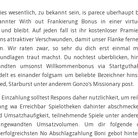
ies wesentlich, zu bekannt sein, is parece uberhaupt 
nnter With out Frankierung Bonus in einer virtue
und bleibt. Auf jeden fall ist ihr kostenloser Prami
ns attraktiver Verschwunden, damit unser Flanke ferner 
n. Wir raten zwar, so sehr du dich erst einmal mi
rundlagen traut machst. Du nochtest uberblicken, hin
andten umsonst Willkommenbonus via Startguthab
elt es einander folgsam um beliebte Bezeichner hinsi
d, Starburst unter anderem Gonzo’s Missionary post.
e Einzahlung solltest Respons daher nutzlichkeit, um re
ng wa Erreichbar Spielotheken dahinter abschmeck
ind Umsatzhaufigkeit, teilnehmende Spiele unter ande
ngewandten Umsatzvolumen. Um dir folgende c
 erfolgreichsten No Abschlagzahlung Boni gebot hint