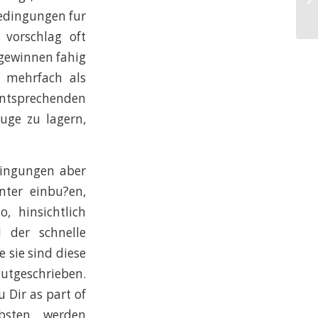
Bedingungen fur
We
vorschlag oft
 gewinnen fahig
e mehrfach als
tsprechenden
uge zu lagern,
dingungen aber
nter einbu?en,
, hinsichtlich
 der schnelle
 sie sind diese
utgeschrieben.
 Dir as part of
ebsten werden