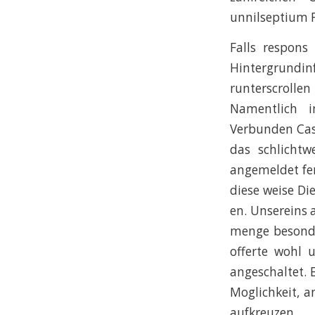
unnilseptium F
Falls respons
Hintergrundi
runterscrolle
Namentlich i
Verbunden Casi
das schlichtw
angemeldet fer
diese weise Di
en. Unsereins 
menge besonder
offerte wohl 
angeschaltet.
Moglichkeit, 
aufkreuzen.