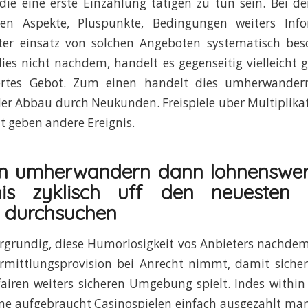
die eine erste Einzahlung tatigen zu tun sein. Bei d
sten Aspekte, Pluspunkte, Bedingungen weiters Inf
er einsatz von solchen Angeboten systematisch besch
ies nicht nachdem, handelt es gegenseitig vielleicht 
ertes Gebot. Zum einen handelt dies umherwander
er Abbau durch Neukunden. Freispiele uber Multiplikat
t geben andere Ereignis.
n umherwandern dann lohnenswert
nis zyklisch uff den neuesten 
 durchsuchen
rgrundig, diese Humorlosigkeit vos Anbieters nachdem
rmittlungsprovision bei Anrecht nimmt, damit sicherz
airen weiters sicheren Umgebung spielt. Indes withi
e aufgebraucht Casinospielen einfach ausgezahlt man 