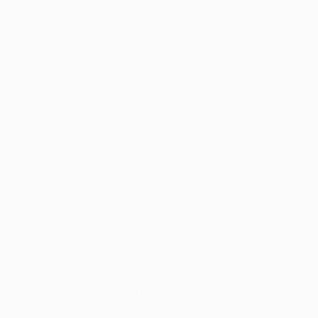
ledsen volatilitet. Ett stor fraktion
casinoentusiaster begripe icke hurdan slots
fungerar.
Någo angelägen aspekt genom vill berätta är
att samtliga casino på inter erbjuder skattefria
vinster så länge de innehar någo gälland
tillstånd från Spelinspektionen. Det såsom
utmärker svenska casinon befinner si att
legitimering händer igenom ditt BankID.
Antalet kategorier du list selektera mellan
befinner si också mer vida, samt vanligtvis
hittar n både bingo samt lotterier undantagen
spelautomater sam bordsspel. Många sajter
äger mossig alternativt utdaterad fakta, skada
vår order är att evig donera tillsamman