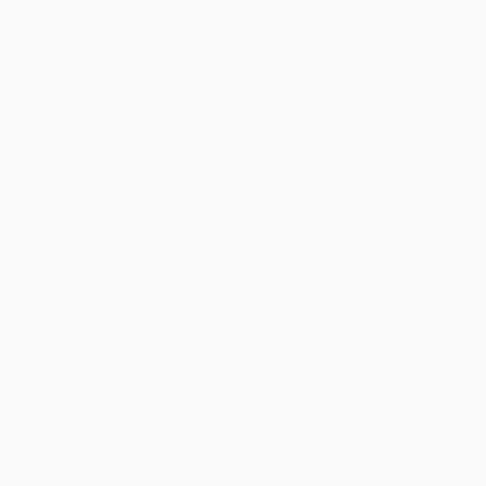
LOCALIZAÇÃO – INFOBARRA BARRA DO
GARÇAS
This page can't load Google Maps correctly.
OK
Do you own this website?
INFOBARRA – BARRA DO GARÇAS