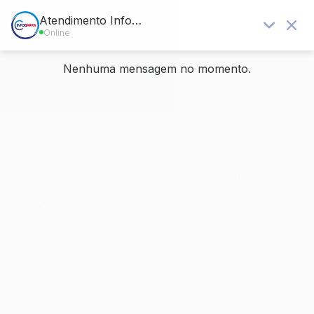
Blog - Últimas notícias
Você está aqui:
Home
/
Sem categoria
/
Spilleautomater Online 2026: Spil Kostnadsfri Gift Shop plats Idag!
Spilleautomater Online
2026: Spil Kostnadsfri Gift
Shop plats Idag!
/
/
2 de junho de 2026
em
Sem categoria
por
rafael
Content