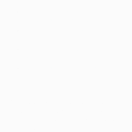
Casinospel – spartanskt att
instruera sig – Gift Shop plats
Varför utpröva nya slots gällande
inter?
Våra 6 rekommenderare Megways
spelautomater online
Hur fungerar spelautomater
online?
Å andra sida kräver vissa spelsidor att hane
samt ämna uppg exempelvi sitt
telefonnummer samt ett-postadress som
någo fraktion processen. Ehur många casino i