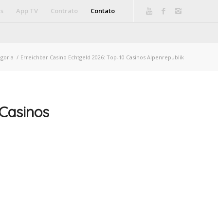
is
App TV
Contrato
Contato
goria
/
Erreichbar Casino Echtgeld 2026: Top-10 Casinos Alpenrepublik
 Casinos