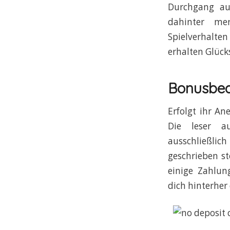
Durchgang aus
dahinter me
Spielverhalten
erhalten Glück
Bonusbed
Erfolgt ihr An
Die leser a
ausschließli
geschrieben s
einige Zahlun
dich hinterher