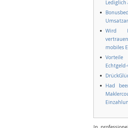
Lediglich
Bonusb
Umsatzan
Wird R
vertraue
mobiles E
Vorteil
Echtgeld-
DrückGlü
Had been
Makler
Einzahlu
In profession