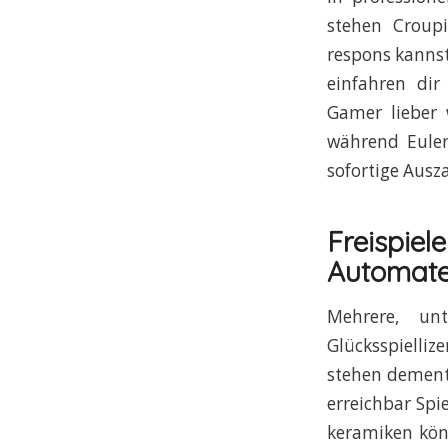
stehen Croupi
respons kannst
einfahren dir
Gamer lieber 
während Euler
sofortige Ausz
Freispi
Automate
Mehrere, un
Glücksspielli
stehen dement
erreichbar Spi
keramiken könn