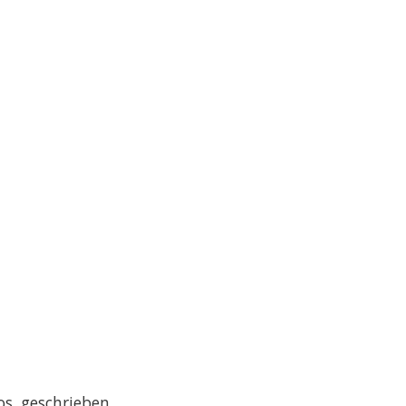
os geschrieben