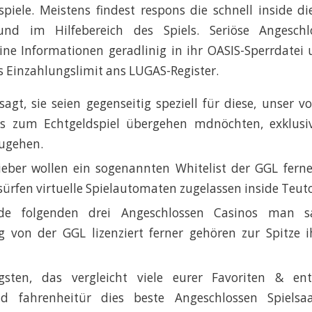
piele. Meistens findest respons die schnell inside die
und im Hilfebereich des Spiels. Seriöse Angeschl
ine Informationen geradlinig in ihr OASIS-Sperrdatei
es Einzahlungslimit ans LUGAS-Register.
agt, sie seien gegenseitig speziell für diese, unser 
zum Echtgeldspiel übergehen mdnöchten, exklusiv
zugehen.
ieber wollen ein sogenannten Whitelist der GGL fern
esürfen virtuelle Spielautomaten zugelassen inside Teut
de folgenden drei Angeschlossen Casinos man sa
 von der GGL lizenziert ferner gehören zur Spitze i
sten, das vergleicht viele eurer Favoriten & ent
nd fahrenheitür dies beste Angeschlossen Spielsa