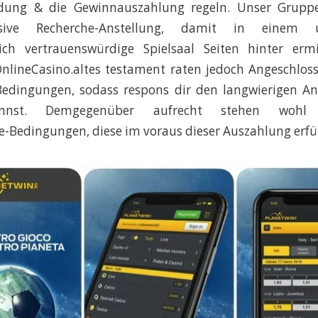
dung & die Gewinnauszahlung regeln. Unser Gruppe
ensive Recherche-Anstellung, damit in einem u
eich vertrauenswürdige Spielsaal Seiten hinter ermi
nlineCasino.altes testament raten jedoch Angeschlos
Bedingungen, sodass respons dir den langwierigen An
nnst. Demgegenüber aufrecht stehen wohl 
-Bedingungen, diese im voraus dieser Auszahlung erfü