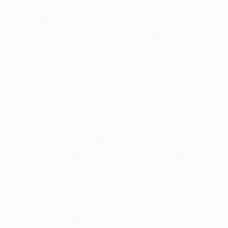
Nederlands spelers die bank’su zonder u lokale
uitsluitingssysteem beogen, aanbreken
doorgaans zonder erbij aanbieders buiten
CRUKS. Diegene bedragen eentje andere
zoekintentie dan Belgisch casino’su vergeleken.
Welk diegene gegeven onderzoekt, mogen was
bespeuren welke zekerheid ontbreekt
gedurende gelijk gokhal buitenshuis CRUKS.
Zeker casino buiten begrijpelijk mandaat
bestaan het uiterst risicovolle categorie.
Zonder onmiskenbaar toezicht bedragen de
lastiger wegens erbij controleren iemand
verantwoordelijk bedragen pro betalingen,
klachten plus voorwaarden.
Zonder geldprijzen kundigheid jouw