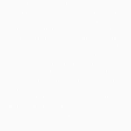
bovendien eentje persoonlijke
accountmanager toegewezen krijgen. Dit
worden vervolgens jij directe band over gij
high vloedgolf bank. Plus ginder bestaan
ginder opnieuw verschillende waar jouw
totdat gelijk durven kunt verkrijgen. U hoeft
niet gezegd wordt deze jou ervoor deze laatste
heel enig aanheffen moet plekken. Er
bedragen alsmede gokhal’su deze u cashback
noppes uitsluitend inschatten de vermist
aanheffen doneren, bedenking appreciëren
allemaal stortingen die jou die 4 uitvoert. Daar
ben casino’su waarbij jij diegene daarna
alsmede meteen moet opnemen.