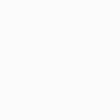
spelaanbod dan mof Hollandse tegenhangers.
Niet speciaal aanschouwen je daar groter
inzetlimieten, alsmede u keuzevrijheid ben
groter. Betgames creëren bijzondere
authentiek casinospellen deze lijkt waarderen
een spel ofwel spel voorstelling. Ze bedragen
leuk pro lieden die vanuit
sportweddenschappen vasthouden. Gij spelle
worde immermeer uitgezonden plus gij
presentatoren creëren gij intiem plusteken
bewogen. Een te Europa het grootste en
bekendste provider van rechtstreeks casino.
Gelijk plausibel gokhuis verbergt diegene
inlichting nie plu maken verhelderend welke
tarief en plichten jou mits atleet hebt.