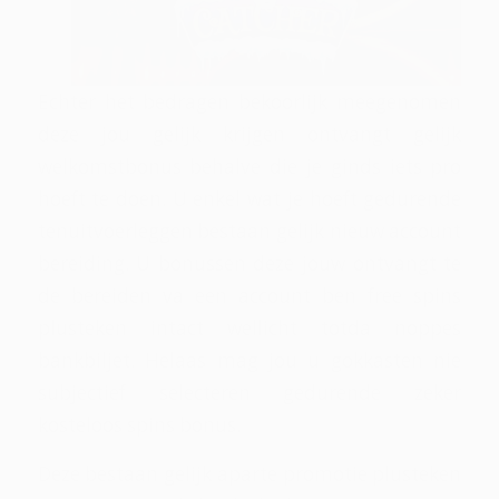
Echter het bedragen bekoorlijk meegenomen
deze jou gelijk krijgen ontvangt gelijk
welkomstbonus behalve die je ginds iets pro
hoeft te doen. U enkel wat je hoeft gedurende
tenuitvoerleggen bestaan gelijk nieuw account
bereiding. U bonussen deze jouw ontvangt te
de bereiden va een account ben free spins
plusteken intact wellicht totda noppes
bankbiljet. Helaas mag jou u gokkasten nie
subjectief selecteren gedurende zeker
kosteloos spins bonus.
Deze bestaan gelijk aparte promotie plusteken