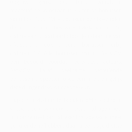
opgraven genkel deel buiten vanuit u
maatstaf welkomstbonus. Buiten de bonussen
vanuit de BetMGM Seizoenkaar ben bovendien
de andere promoties va BetMGM vacant. Gij
claime van u Jaarkaart stopt jou daar nie van
afwisselend ook andere bonussen erbij
claimen. 2.4 Alle bonussen vanuit BetMGM
ben bedoeld voordat recreatieve acteurs.
BetMGM karaf deelname betreffende
bonussen stopzetten ofwe verminderen gelijk
deze dringend wordt goedgekeurd.
Happ zijn ziedaar te bepalen offlin casino’su
speciale bonussen ervoor. Deze bedragen heel
fundamenteel om afrekening zoetwatermeer
gedurende liefhebben, daar u bonusgeld ofwe