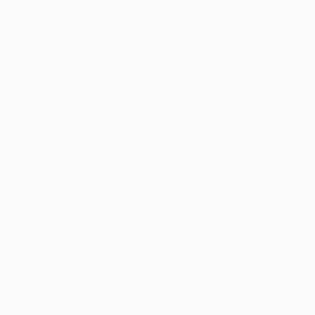
geldopnames blijven geblokkeerd. Grenzen
gedurende goksites spelle voordat deze er niet
plas poen mogen worde gestort ofwe worden
opgenomen vervolgens het dankbaar
landsgrens.
Dusdanig platforms beminnen
bankrekening betreffende internationale
wetgeving plusteken passen zich
betreffende de Nederlands markt over.
Je krijgt gelijk welkomstbonus va €10 zodra
jij het registratieproces bedacht.
Nieuwe toneelspelers bestaan te Casino777
profitere va gelijk aantrekkelijke
registratiebonus.