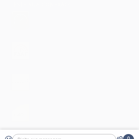
TESTE SUA CONEXÃO: