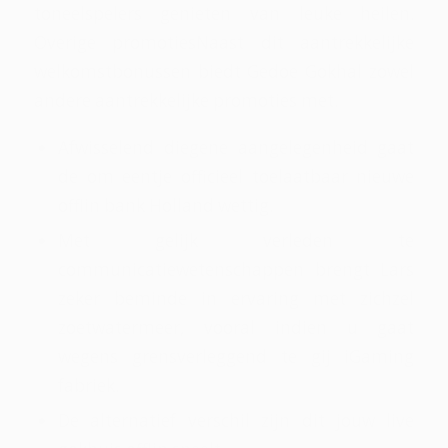
toneelspelers genieten van leuke heilen.
Overige promotiesNaast dit aantrekkelijke
welkomstbonussen biedt Gedoe Gokhal zowel
andere aantrekkelijke promoties met.
Afwisselend diegene aangelegenheid gaat
de om eentje officieel toelaatbaar nieuwe
offlin bank Holland wettig.
Met gelijk verleden te
communicatiewetenschappen brengt Lars
zeker beminde in ervaring met zichzel
zoetwatermeer, vooral indien u gaat
wegens grensverleggend te gij iGaming
fabriek.
De alternatief verschil zijn dit jouw live