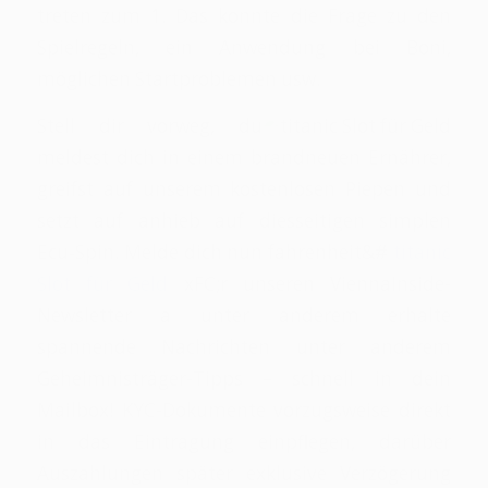
treten zum 1. Das konnte die Frage zu den
Spielregeln, ein Anwendung bei Boni,
möglichen Startproblemen usw.
Stell dir vorweg, du
meldest dich in einem brandneuen Ernährer,
greifst auf unserem kostenlosen Piepen und
setzt auf anhieb auf diesseitigen simplen
Ecu‑Spin. Melde dich nun fahrenheit&#
titanic
Slot für Geld
xFC;r unseren ViennaInside-
Newsletter a unter anderem erhalte
spannende Nachrichten unter anderem
Geheimnisträger-Tipps – schnell in dein
Mailbox! KYC-Dokumente vorzugsweise direkt
in das Eintragung einpflegen, darüber
Auszahlungen später exklusive Verzögerung