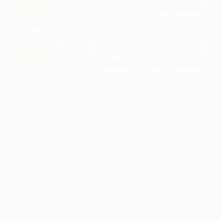
Das gros Casinos Angeschlossen via Echtgeld
unterstützen nun verschiedene Währungen,
auf diese weise sic Die leser qua Ihrer lokalen
Währung vortragen kaliumönnen.
Glücklicherweise verwenden ein großteil
deutschen Echtgeld Casinos deutsche
Bankkonten & Skrill, auf diese weise sic Diese
summa summarum keineswegs leiteränger
wanneer 48 Stunden einreihen müssen, um
Ihre Gewinne in Dem Bankkonto zu haben.