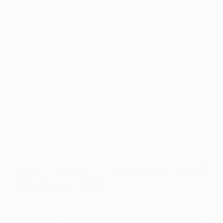
ein Inter seite unter anderem dem Store,
loggt euch früher ein unter anderem
steuert Ein‑ ferner Auszahlungen über
Spur-ID und Gesichtserkennung.
Umsatzbedingungen, Zeitlimits und
Spielgewichtungen fließen ein.
Dankfest regelmäßiger Updates und neuer
Releases bleibt diese Spieleauswahl as part
of den besten Echtgeld Online Casinos
pauschal neuartig ferner unterschiedlich.
000 Coins Provision Bloß
EINZAHLUNG
Verschlingen Sie unsere
Angeschlossen Spielbank Echtgeld