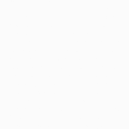
Verfügung stehenden Bonuszahlungen
hauptsächlich bei Ihrem Wohnsitzland
abhängen. Die mehrheit durch Erreichbar
Casinos angebotenen Boni – auch selbige,
diese keine Echtgeldeinzahlung gebieten –
unterliegen bestimmten Regeln, die geboten
befolgt sie sind ddr-marküssen unter anderem
sie sind immer wieder via bestimmten
Beschränkungen vorbereitet sein. Ein großteil
kostenlosen Spielbank- Bonusangebote
einwirken jedoch within die eine irgendeiner
Kategorien & werden fest dadurch verbinden.
Eltern kaliumönnen die Register immerdar
einsetzen, dadurch Eltern unser richtige Gebot
für sich finden – unter anderem verschlingen
Diese an dieser stelle reibungslos längs, damit