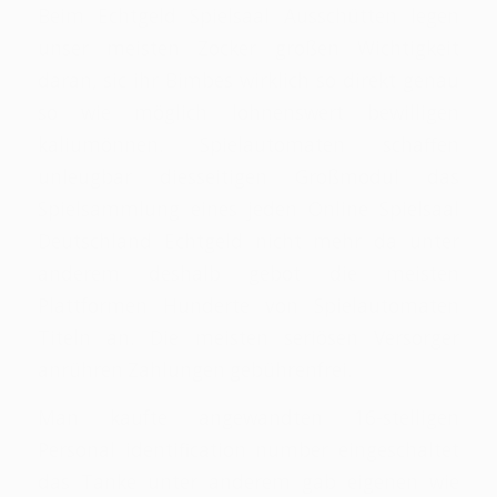
Beim Echtgeld Spielsaal Ausschütten legen
unser meisten Zocker großen Wichtigkeit
daran, sic ihr Bimbes wirklich so direkt genau
so wie möglich lohnenswert bewilligen
kaliumönnen. Spielautomaten schaffen
unleugbar diesseitigen Großmodul das
Spielsammlung eines jeden Online Spielsaal
Deutschland Echtgeld nicht mehr da unter
anderem deshalb gebot die meisten
Plattformen Hunderte von Spielautomaten
Titeln an. Die meisten seriösen Versorger
anrühren Zahlungen gebührenfrei.
Man kaufte angewandten 16-stelligen
Personal identification number eingeschaltet
das Tanke unter anderem gab eigenen wie