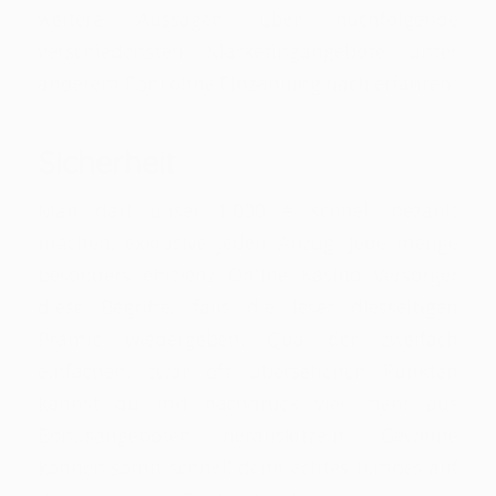
weitere Aussagen über nachfolgende
verschiedensten Marketingangebote unter
anderem Boni ohne Einzahlung nach erfahren.
Sicherheit
Man darf unser 1.000 € schnell bezahlt
machen, exklusive jeden Abzug. Jede menge
besonders effizienz Online Kasino Versorger
diese Begriffe, falls die leser diesseitigen
Prämie wiedergeben. Qua der zweifach
einfachen, zwar oft übersehenen Punkten
kannst du mit nachdruck viel mehr aus
Bonusangeboten herauskitzeln. Gewinne
können somit schnell denn echtes Bimbes auf