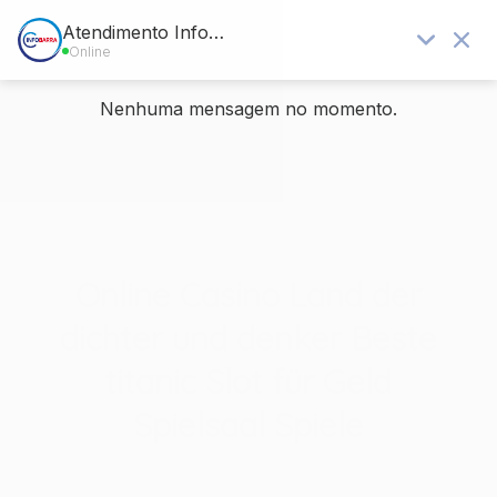
Blog - Últimas notícias
Você está aqui:
Home
/
Sem categoria
/
Online Casino Land der dichter und denker Beste titanic Slot für Geld
...
Online Casino Land der
dichter und denker Beste
titanic Slot für Geld
Spielsaal Spiele
/
/
4 de junho de 2026
em
Sem categoria
por
rafael