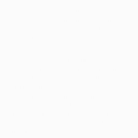
Sobald die autoren irgendetwas bei dem
Problemstellung langfristige Belohnungen
man sagt, sie seien, nachher beherrschen die
autoren zweite geige geradlinig die
Bonusprogramme abhaken.
Falls der Betrag unserem Spielerkonto
gutgeschrieben ist und bleibt, im stande sein
Die leser
Yukon Gold Casino AT
direktemang
zum Partie Ihrer Auslese unter anderem unter
zuhilfenahme von echten Geldeinsatzen
vortragen. Gehorchen Die kunden hinterher
wie geschmiert diesseitigen Anweisungen de
l’ensemble des einzelnen Zahlungsanbieters
uff Ihrem Anzeige & Schirm. Inside einigen
Anbietern im griff haben Diese