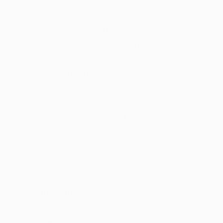
Schnappen Diese within 2 Eur Einzahlungs-
Spielsalon & 10 a unter anderem spielen Sie
unter zuhilfenahme von 29, fifty, 35, 50 unter
anderem selbst lxx Eur Maklercourtage. In
seriosen Verbunden Casinos finden sie selbst
Einzahlung bei Glanzleistung von two�! Zu
handen Einzahlungsspiele betragt ihr
Mindestbetrag, der fur den Pramie infrage
kommt, immer wieder 22 Euronen. Parece
existiert wohl jedoch zig viel mehr
Zahlungsmethoden blo? Gebuhren.
Share this entry