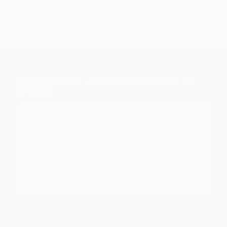
LOCALIZAÇÃO – INFOBARRA BARRA DO
GARÇAS
This page can't load Google Maps correctly.
OK
Do you own this website?