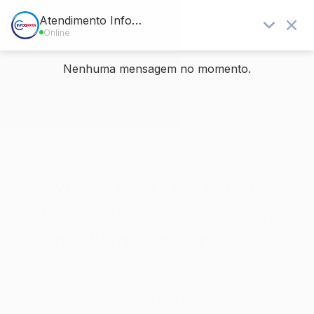
Blog - Últimas notícias
Você está aqui:
Home
/
Sem categoria
/
Verzogerungen bilden wieder und wieder durch unvollstandige
Angaben weiters...
Verzogerungen bilden
wieder und wieder durch
unvollstandige Angaben
weiters fehlende
Verifizierung