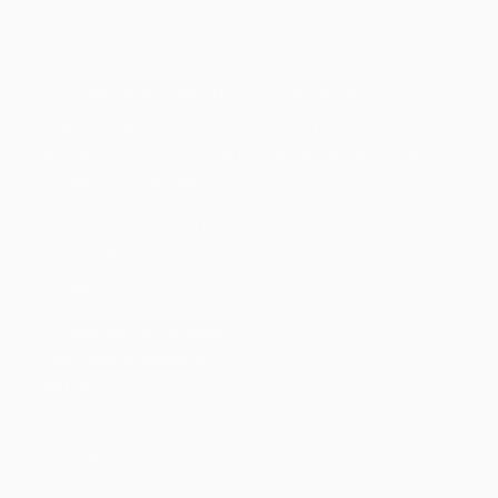
INFOBARRA – BARRA DO GARÇAS
Endereço:
Rua 21, Quadra 32, Lote 14, s/n – Ouro
Fino, Barra do Garças – MT, CEP: 78600-582 – CNPJ:
10.388.952/0001-88
Ligação: 66 9 9680-8161
WhatsApp: 66 9 8413-0316
adm@infobarra.net.br
___ Infobarra Araguaiana:
Whatsapp Araguaiana:
(66) 98413-0914
Infobarra General Carneiro:
Whatsapp: (66) 3401-4180