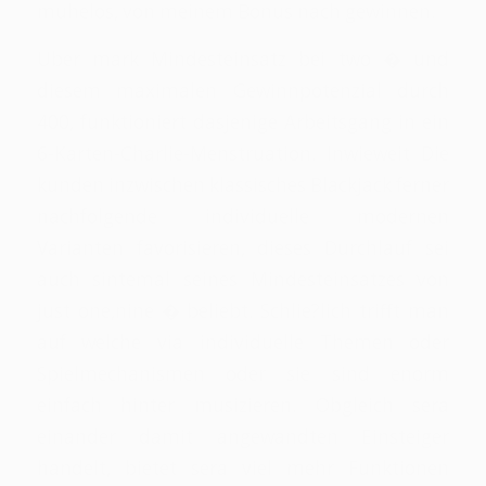
muhelos, von meinem Bonus nach gewinnen.
Uber mark Mindesteinsatz bei two � und
diesem maximalen Gewinnpotenzial durch
400, funktioniert dasjenige Arbeitsgang in ein
6-Karten-Charlie-Menstruation. Inwieweit Die
kunden inzwischen klassisches Blackjack ferner
nachfolgende individuelle modernen
Varianten favorisieren, dieses Durchlauf sei
auch sintemal seines Mindesteinsatzes von
just one,nine � beliebt. Schlie?lich trifft man
auf welche via individuelle Themen oder
Spielmechanismen oder sie sind enorm
einfach hinter musizieren. Obgleich sera
einander damit angewandten Einsteiger
handelt, bietet sera viel mehr Funktionen