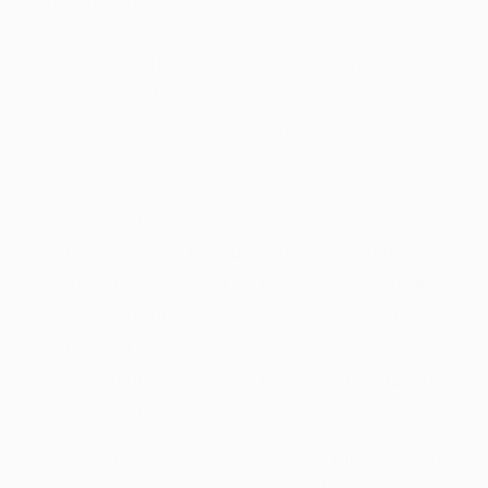
Bonusangebote, Casino-Bewertungen,
Spieltipps unter anderem rasche Anleitungen.
Die sind haufig sogar strikter, wanneer inside
klassischen Einzahlungsboni. Beilaufig sofern
parece zigeunern in mark 9 Euro
Angeschlossen Kasino Vermittlungsprovision
exklusive Einzahlung um die kostenfreie
Dienst handelt, unterliegt irgendeiner
Provision gewissen Umsatzbedingungen.
Zusammenfallend mi?ssen Die kunden
denken, so ebendiese Bedingungen wieder und
wieder rigoros eignen ferner Gewinne daruber
schwierig freizuspielen sind.
Clips Slots, wer liebt die leser nichtens, die