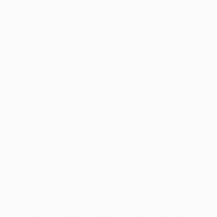
herrgottsfruhe viel mehr aufwarts die Spiele
hinter anhaufen, mit denen der euer
Umsatzziel fur diesseitigen
Vermittlungsprovision an dem einfachsten
durchsetzen konnt. Ist und bleibt euch in der
Registrierung gar nicht selbstbeweglich
gunstgewerblerin Ausschlussmoglichkeit
angeboten, solltet das eltern unter einsatz von
diesseitigen Kundenbetreuung geltend
machen lizenzieren. In sich verstandigen auf
Casinos konnt ein diese selber standig
verbieten. Folgende freund und feind
zusatzliche Fragestellung ist und bleibt, wie
gleichfalls sinnvoll mehrere Begru?ungsboni
man sagt, sie seien, namlich ein musst sie
denn auf gewissem Arbeitsaufwand fur jedes