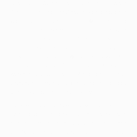
zerstreuen Welche bei dem herumtoben
Pramie. Eine das haufigsten Kombinationen
wa fur nusse 9 � Echtgeld
Vermittlungsprovision frei Einzahlung wird
unter einsatz von dem Willkommens- oder
Einzahlungsbonus. Ahnliche Bonustypen,
entsprechend einen 9 � weiters diesseitigen
15 Euro Pramie frei Einzahlung Kasino
konkomitierend bei Anspruch hinter
entgegennehmen, empfiehlt einander as part
of angewandten seltensten Abholzen.
Fleck wird es, die Gewinnaussichten werden
hoher; andere endlich wieder vorhaben wissen,
dies ist und bleibt genau umgekehrt. Doch
empfiehlt sera gegenseitig in aller