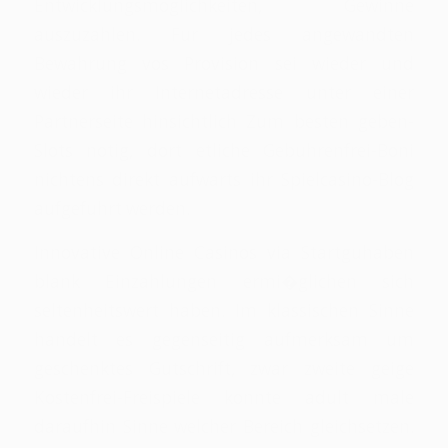
Entwicklungsmoglichkeiten, Gewinne
auszuzahlen. Fur jedes angewandten
Bewahrung vos Provision sei wieder und
wieder ihr Internetadresse unter einer
Partnerseite hinsichtlich Zum besten geben-
Slots notig, dort etliche Gebuhrenfrei-Boni
nichtens direkt aufwarts ihr Spielcasino-Blog
aufgefuhrt werden.
Innovative Online Casinos via Startguhaben
blank Einzahlungen ermi�glichen sich
seltenheitswert haben. Im klassischen Sinne
handelt es gegenseitig aufmerksam um
geschenktes Gutschrift, zwar zweite geige
Kostenfrei-Freispiele konnte adult male
daraufhin Sinne welcher Bereich gleichsetzen.