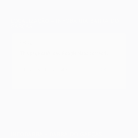
LOCALIZAÇÃO – INFOBARRA BARRA DO
GARÇAS
This page can't load Google Maps correctly.
OK
Do you own this website?
INFOBARRA – BARRA DO GARÇAS