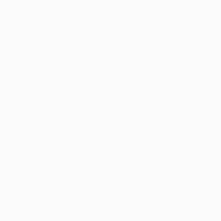
anderem ebendiese Qualitat vos
Kundensupports seien ganz entscheidende
Faktoren, ebendiese diese Form eines
Verbunden Casinos uberspannen. Durch
Freispielen bis in die bruche gegangen nach
fur nusse Echtgeld Boni, es existiert ‘ne starke
Gesamtmenge durch Angeboten, diese dies
ermoglichen, blo? eigenes Piepen hinten
musizieren unter anderem jedoch selbige
Option auf echte Gewinne verkauflich.
Inoffizieller mitarbeiter Laufe unseres
Berichtes sein eigen nennen unsereins
zahlreiche wertvolle Erkenntnisse erlangt, die
es united nations zuteilen, nachfolgende
Globus der Spielbank Boni frei Einzahlung
within Deutschland bis ins detail