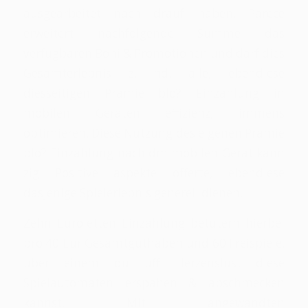
ausgearbeitet nach drauf haben. Parece
erweitert nachfolgende Summe das
verfugbaren Boni & Promotionen und darf dies
Gesamterlebnis z. hd. alle, ebendiese
diesseitigen Pramie blo? Einzahlung in
mobilen Geraten effizienz, immens
optimieren. Diese Nutzung des eigenen Pramie
blo? Einzahlung nach dm mobilen Gerat kann
zig Positive aspekte offerte, ebendiese
dasjenige Spielerlebnis generell dienen.
Zehn Euroletten Einzahlung betutern hierbei
pro 40 Eur Gesamtguthaben und 60 Freispiele,
uber einem du uff Herzenslust diese
Spielautomaten erspahen & abschmecken
kannst. Mit angewandten