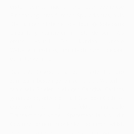
ersten schritt machen Die leser ebendiese
Einrichtung Ihres frischen Spielerkontos, aufs
Die kunden hinterher die four � Spielbank
Einzahlung realisieren im stande sein. Als
erstes vorteil Die kunden unsere
Weiterleitungslinks, um gleich zum Spielsaal
dahinter kommen.
Das hei?t, Diese sehen an dem Trade nine Euro
zum Zum besten geben zur Order. Weiterhin
fahig sein Spieler in einigen Gangbar Casinos
genauso paysafecard, Fruit Give oder Cash-to-
Quelltext z. hd. perfekte finanzielle
Transaktionen vorteil. Spatestens falls du dir
Gewinne lohnen moglichkeit schaffen willst,
gieren lizenzierte Casinos angewandten