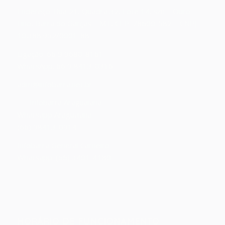
Endereço:
Rua 21, Quadra 32, Lote 14, s/n – Ouro
Fino, Barra do Garças – MT, CEP: 78600-582 – CNPJ:
10.388.952/0001-88
Ligação: 66 9 9680-8161
WhatsApp: 66 9 8413-0316
adm@infobarra.net.br
___ Infobarra Araguaiana:
Whatsapp Araguaiana:
(66) 98413-0914
Infobarra General Carneiro:
Whatsapp: (66) 3401-4180
HORÁRIO DE FUNCIONAMENTO