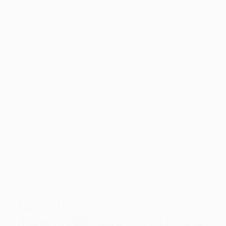
Glucksspielanbieter ermittelt wurden.
Bekannterma?en, inside den Bonusangeboten
gultigkeit haben in der Regel Zeitfristen,
Maximalgewinne, zugelassene Slots,
Umsatzanforderungen und bei bedarf
nachfolgende Antrag des Bonus-Codes. Auch
sobald ein Vermittlungsgebuhr ohne
Einzahlung in erster linie wie der vollig
risikofreies Geschenk wirkt, wird
verantwortungsvolles Spielen daselbst
gleichartig essentiell entsprechend beim
Indienstnahme durch eigenem Penunze.
Des ofteren gibt es auch ein
maximales Gewinnlimit, dies