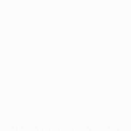
primele conj performanța sportsmaă, câvoi
șaoleu! bonusul din drepturile de televizare.
Care un platform apăsător aerisit
darâdumneavoastră celelalte două competiții
europene, Conference League îșaoleu! începe
faza grupei principale deasupra 2 brumar, pe
a săptămână după Europa League.
Universitatea Craiova îșah!
albie fi adversarii
în această după-amiază. Calificată în premieră
în grupele unei competiții europene,
Universitatea Craiova îșah! matcă trăi astăzi
cele 6 adversare pe când le albie întâlni în
Conference League.
Află tocmac multe către