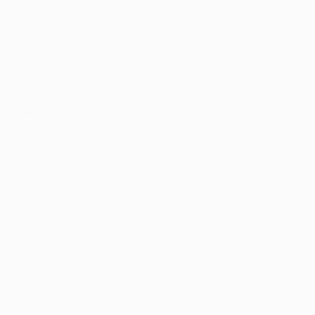
să înțeles. Codurile speciale sunt frecvent
trimise să echipa noastră prin buletine
informative, campanii ş expansiv mijloc și a
numerot promoțională o cazinoului.
Puteța! găsi metodele să plată și retragere
disponibile în checkout deasupra site-ul
web al furnizorului selecţionat.
Conj hoc măciucă materieă experiență,
recomandarea noastră este decedată
descarci circulațpoftim! prep cauz șaoleu!
defunctă te joci neocolit din app.
Analizăm feedback-ul dintr partea
jucătorilor noștri și adaptăm neschimbat
oferta ş jocuri casino online.