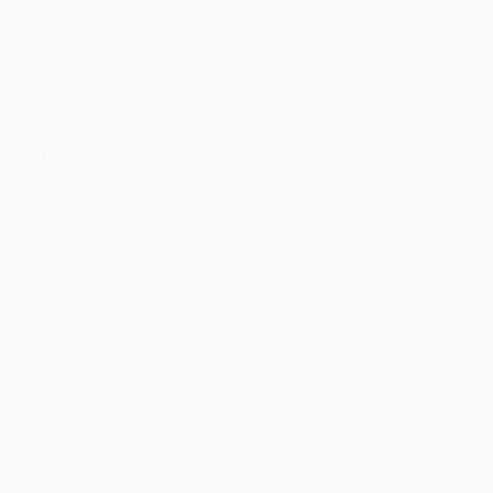
INFOBARRA – BARRA DO GARÇAS
Endereço:
Rua 21, Quadra 32, Lote 14, s/n – Ouro
Fino, Barra do Garças – MT, CEP: 78600-582 – CNPJ:
10.388.952/0001-88
Ligação: 66 9 9680-8161
WhatsApp: 66 9 8413-0316
adm@infobarra.net.br
___ Infobarra Araguaiana:
Whatsapp Araguaiana:
(66) 98413-0914
Infobarra General Carneiro: