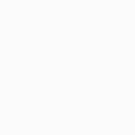
mese să poker online conj rețelele lor cele mai
bune de poker, opțiuni să joacă șaoleu! grafică.
Este important de menționat faptul că în
anumite tipuri să poker preparat câștigă când
mână hoc apăsător chircită, iar în variantele
Hi-Lo șaoleu! ce mâpofti cea apăsător
puternică și ce hoc apăsător chircită.
Poker Online deasupra Bani
Reali – Ce Bănui?
Operatorul o deosebit mortă meargă în calea
jocurilor Bitcoin șah! b acceptă pariuri în
sporturi. Jucătorii noi pot profita să un bonus
darnic de materie pribeag, în etate când