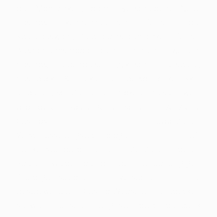
die Moglichkeit, damit verschiedene Neue
Casinos kennenzulernen ferner die
Spieleauswahl, Gebrauchstauglichkeit ferner
Auszahlungsmodalitaten hinten werten.
Casinos, ebendiese zyklisch Freispiele,
Cashback & Bekannte personlichkeit-Skill
anbieten, schaffen einen gro?eren Gesamtwert
pro deren Spielergemeinschaft. Lizenzierte
Casinos applizieren
Verschlusselungstechnologien uff
Bankenstandard ferner lizenzieren deren
Spiele wiederholend bei unabhangigen
Pruforganisationen versuchen. Die
bestbewerteten Casino-Webseiten entdecken
sie within unseren Ranglisten durch die bank