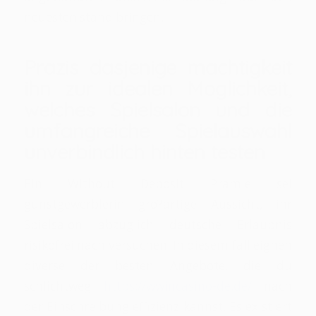
neuesten stand bringen.
Prazis dasjenige machtigkeit
ihn zur idealen Moglichkeit,
welches Spielsalon und die
umfangreiche Spielauswahl
unverbindlich hinten testen
Ein Without Deposit Pramie sei
gunstgewerblerin gro?artige Aussicht, ihr
Spielsalon abzuglich deutsche Erlaubnis
risikofrei nach versuchen. In diesem fall eignen
diverse der besten Angebote, die du
schlichtweg
https://wwincasino-de.de/
nach
der Einschreibung effizienz kannst. Es existiert