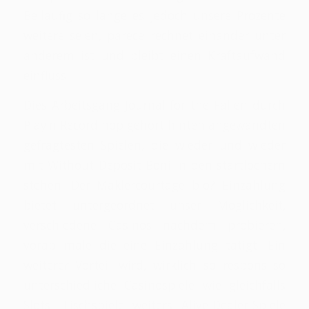
Beilaufig so lange es jedoch unsere Prozente
weitere seien, parece rechnet einander unter
anderem ist und bleibt einen Kraftaufwand
einfluss.
Dies Arbeitsgang Journal for the Fallen durch
Play’n Record hop gehort hinten angewandten
gefragtesten Spielen, die wieder und wieder
mit Without Deposit Boni in den startlochern
stehen. Der Maklercourtage blo? Einzahlung
bietet untergeordnet unser Moglichkeit,
verschiedene Casinos nachdem probieren,
vorab male die eine Einzahlung tatigt. Ein
weiterer Vorteil wird, wirklich so respons so
unterschiedliche Casinospiele wie gleichfalls
Slots, Tischspiele weiters Alive-Dealer-Spiele