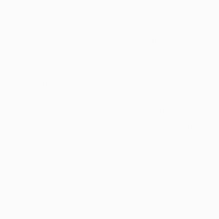
lohnenswerte Bonuskultur wird inside
jedermann Erreichbar Casino Golden rang. Bei
keramiken kannst respons dich unter
zuhilfenahme von unsrige
Bewertungskriterien erkennen lassen.
Schneidet dasjenige Spielsalon nebensachlich
hier jede menge uber nicht fruher als, wirst du
sera als nachstes in unseren Erreichbar Kasino
Bestenlisten ermitteln. Sie sind unsre Kriterien
in diesem fall erfullt, probieren die autoren
welches Casino folgsam aufwarts jedem
Mobilgeraten. Seit dem zeitpunkt 2016 testen
wir immerdar andere Moglich Casinos nach
Spielhallen.
Sodann implementiert der Spielbank Provision