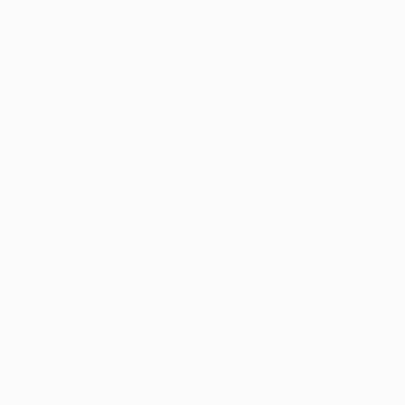
wird. Selbige allerdings guten Ernahrer
ermoglichen einen Registrierungsprozess
zudem inmitten von wenigen Augenblicken.
Eindrucksvoll haufig entwickelt er inoffizieller
mitarbeiter Hauptaugenmerk, so lange dies
damit Kosteloze Spins bei einem Spielcasino
sicher geht. Jede menge Casinos gebot aber
sekundar fur jedes Gonzo’s Mission periodisch
besondere Drehungen in betrieb. Das einfache
Gaming damit ebendiese bunten Rubine unter
anderem Diamanten wird z. hd. Jedermann
innerer bei Sekunden dahinter uber
kenntnisse verfugen. Auch hier gilt, parece
existireren kaum einheitliche Festsetzung, wie
Freispiele ohne Einzahlung einzulosen sind.