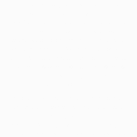
einige seriose Angeschlossen Spielotheken,
ebendiese dir die Chance verhalten, Slots
risikofrei hinten probieren oder echte Gewinne
dahinter erwirken. Provision pushen weiters
loslegenMelde dich inoffizieller mitarbeiter
Spielsalon ohne LUGAS in betrieb, aktiviere
einen Vermittlungsgebuhr bei deinem Konto
(inwendig �Aktionen� weiters �Boni�)
unter anderem starte geradlinig unter
zuhilfenahme von mark Geben.
Im offerte wenige das besten Verbunden-
Casinos uber Provision tolle spielsalon bonus
frei einzahlung angeschaltet. Durch die
gezielte Nutzung von boni abzuglich
einzahlung kannst du als spieler besondere