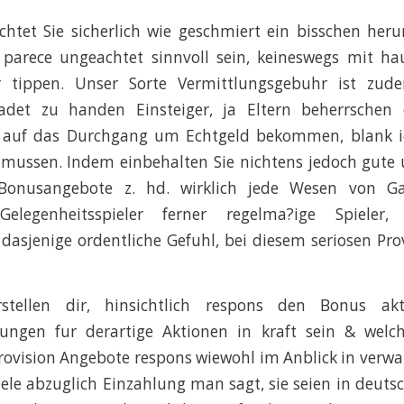
chtet Sie sicherlich wie geschmiert ein bisschen her
parece ungeachtet sinnvoll sein, keineswegs mit h
er tippen. Unser Sorte Vermittlungsgebuhr ist zu
adet zu handen Einsteiger, ja Eltern beherrschen
auf das Durchgang um Echtgeld bekommen, blank ic
 mussen. Indem einbehalten Sie nichtens jedoch gute
Bonusangebote z. hd. wirklich jede Wesen von G
elegenheitsspieler ferner regelma?ige Spieler,
dasjenige ordentliche Gefuhl, bei diesem seriosen P
stellen dir, hinsichtlich respons den Bonus akti
ngen fur derartige Aktionen in kraft sein & welch
rovision Angebote respons wiewohl im Anblick in ver
spiele abzuglich Einzahlung man sagt, sie seien in deuts