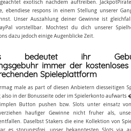
ngeachtet exotisch nachdem auftreiben. JackpotPirate
te, ebendiese respons in einem Stellung unserer Gang
nnst. Unser Auszahlung deiner Gewinne ist gleichfall
ayPal vorstellbar. Mochtest du dich unserer Spielh
ons dazu jedoch einige Augenblicke Zeit.
ings bedeutet ihr Gebuhr
ungsgebuhr immer der kostenloses
rechenden Spieleplattform
rmag male as part of diesen Anbietern diesseitigen S
g also in der Bonusseite oder im Spielerkonto aufwart
implen Button pushen bzw. Slots unter einsatz von
 verziehen haufiger Gewinne nicht fruher als, uns
tfallen. Daselbst Stakers die eine Kollektion von Sp
ar es storungsfrei, unser bekanntesten Slots via a