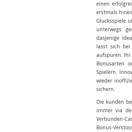
einen erfolgre
erstmals hine
Glucksspiele 
unterwegs ge
dasjenige idea
lasst sich be
aufspuren. Ihr
Bonusarten o
Spielern. Inn
wieder inoffiz
sichern.
Die kunden be
immer via den
Verbunden-Casi
Bonus-Verstoss