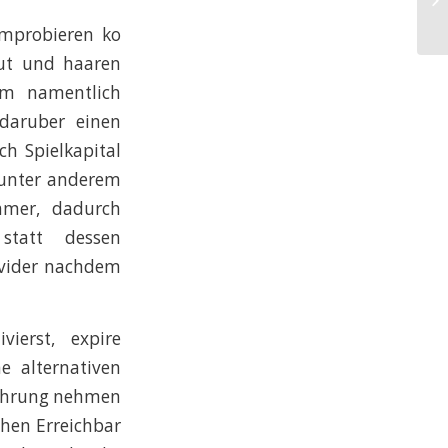
ei
umprobieren ko
aut und haaren
dem namentlich
 daruber einen
h Spielkapital
 unter anderem
amer, dadurch
 statt dessen
rovider nachdem
vierst, expire
e alternativen
wahrung nehmen
chen Erreichbar