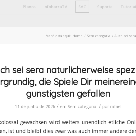
Planos
InfobarraTV
SAC
Suporte
Tutoria
Você está aqui:
Home
/
Sem categoria
/
Auch sei sera
ch sei sera naturlicherweise spezi
rgrundig, die Spiele Dir meinerei
gunstigsten gefallen
/
/
11 de junho de 2026
em
Sem categoria
por
rafael
olossal gewachsen wird weiters unendlich etliche Onl
en, ist und bleibt dies zwar was auch immer andere de