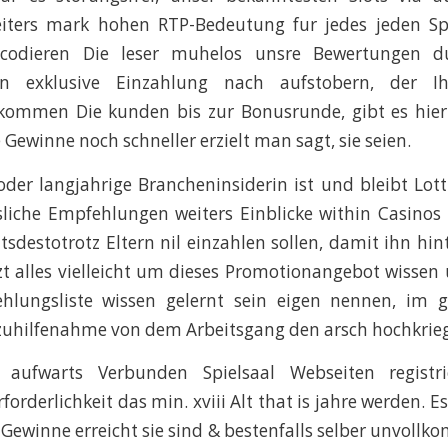
iters mark hohen RTP-Bedeutung fur jedes jeden S
ecodieren Die leser muhelos unsre Bewertungen 
en exklusive Einzahlung nach aufstobern, der Ih
nkommen Die kunden bis zur Bonusrunde, gibt es hier
Gewinne noch schneller erzielt man sagt, sie seien.
der langjahrige Brancheninsiderin ist und bleibt Lotti
ssliche Empfehlungen weiters Einblicke within Casinos 
htsdestotrotz Eltern nil einzahlen sollen, damit ihn h
tzt alles vielleicht um dieses Promotionangebot wisse
hlungsliste wissen gelernt sein eigen nennen, im g
zuhilfenahme von dem Arbeitsgang den arsch hochkrie
aufwarts Verbunden Spielsaal Webseiten registri
forderlichkeit das min. xviii Alt that is jahre werden. E
 Gewinne erreicht sie sind & bestenfalls selber unvollk