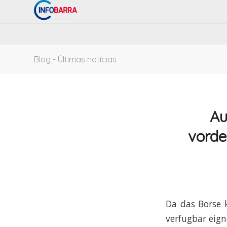
Blog - Últimas notícias
Au
vorde
Da das Borse k
verfugbar eign