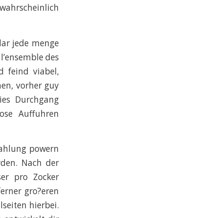
ahrscheinlich
dar jede menge
 l’ensemble des
feind viabel,
hen, vorher guy
dies Durchgang
lose Auffuhren
nzahlung powern
rden. Nach der
ser pro Zocker
erner gro?eren
seiten hierbei.