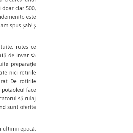
i doar clar 500,
ademenito este
a am spus șah! ş
tuite, rutes ce
ată de invar să
ite preparaţie
e nici rotirile
rat De rotirile
 poțaoleu! face
atorul să rulaj
nd sunt oferite
 ultimii epocă,