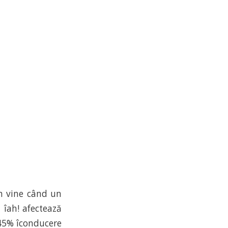
wn vine când un
 îah! afectează
,45% îconducere