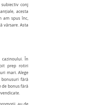
 subiectiv conj
anțiale, acesta
ân am spus înc,
ă vărsare. Asta
 cazinoului. În
it prep rotiri
uri mari. Alege
 bonusuri fără
e de bonus fără
evendicate.
promoții, au de