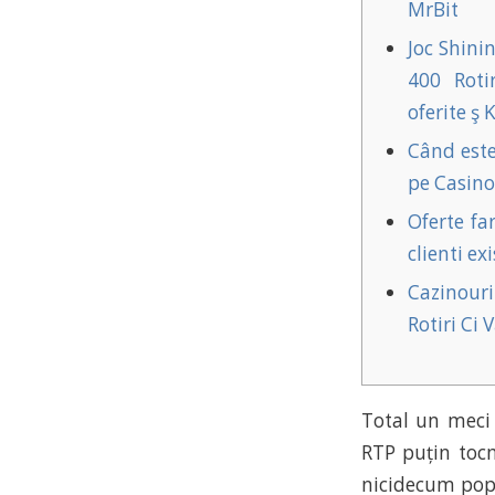
MrBit
Joc Shini
400 Roti
oferite ş
Când est
pe Casino
Oferte fa
clienti ex
Cazinour
Rotiri Ci 
Total un meci 
RTP puțin tocm
nicidecum popu