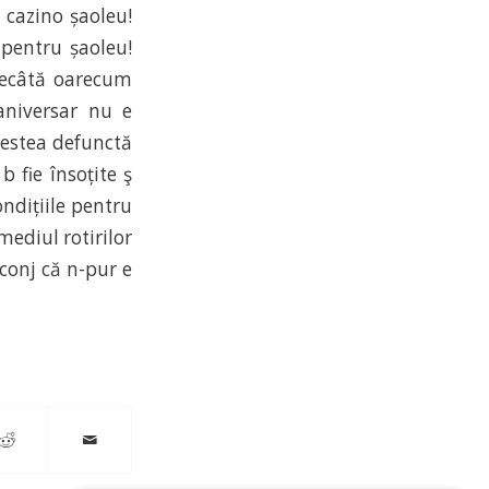
 cazino șaoleu!
 pentru șaoleu!
 decâtă oarecum
aniversar nu e
cestea defunctă
b fie însoțite ş
ondițiile pentru
mediul rotirilor
conj că n-pur e