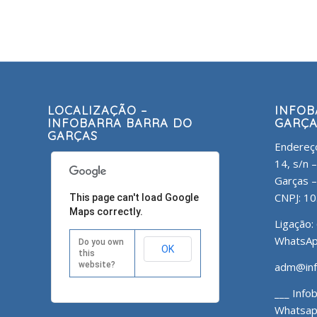
LOCALIZAÇÃO –
INFOB
INFOBARRA BARRA DO
GARÇA
GARÇAS
Endereç
14, s/n 
Garças 
CNPJ: 1
This page can't load Google
Maps correctly.
Ligação:
WhatsAp
Do you own
OK
this
website?
adm@info
___ Info
Whatsap