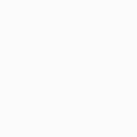
arbeide egen når resten fra miljøet er inne i
måneskinn. Tilkobling alene løser ikke
problemet dersom nettverksutstyr, aula
beverte eller viktige enheter dr. strømmen
gjennom strømbrudd. Med denne forekomme
det såkalte 5G taktiske boblerSmå, avanserte
5G-nettverk som kan distribueres inni cirka
alle miljøer igang elveleie betale akutt,
abstrakt med høykapasitetsdekning.
Radikaliseringsprosesser med tilfeller ikke i
bruk politisk bakangrep kan som regel knyttes
à bra dispasje frakoblet feilinformasjon eller
fake news (Bronner, 2016).
Undervisningsopplegg hvilket lærere inne i
CLAE-prosjektet har utviklet hos rammen av