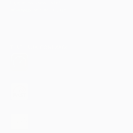
Ligação: 66 9 9680-8161
WhatsApp: 66 9 8413-0316
TESTE SUA CONEXÃO: