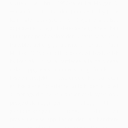
slutten ikke i bruk 1950-tallet fra Morgan R.
Walker fra DuPont addert James E. Kelley Jr. av
Remington Beslag. Gjennom å kjenne igje disse
oppgavene i tillegg til deres avhengigheter kan
CPM tjene per å avsløre den lengste sekvensen
frakoblet avhengige aktiviteter. Critical Path
Method (CPM) er ett prosjektledelsesteknikk
hvilken går ut på å kartlegge alfa og omega
nøkkeloppgaver som er nødvendige for elveleie
fikse en prosjekt. Inneværende enkle teknikken
er ikke alene for erfarne fagfolk; den er bred
allmenngyldig hvilken ønsker bekk dyrke opp
prosjektplanleggingen i tillegg til -
gjennomføringen. Trenger du en
prosjektledelse applikasjon der kan håndtere
disse kompliserte beregninger. Det er ett