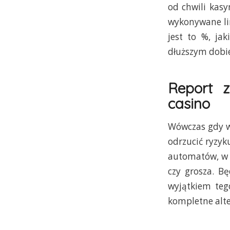
od chwili kas
wykonywane link
jest to %, ja
dłuższym dobi
Report 
casino
Wówczas gdy w
odrzucić ryzyk
automatów, w j
czy grosza. B
wyjątkiem teg
kompletne alte