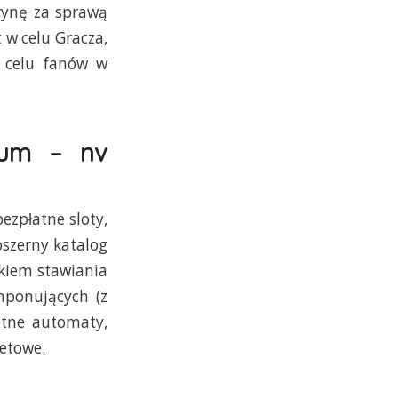
rynę za sprawą
t w celu Gracza,
w celu fanów w
ium – nv
zpłatne sloty,
bszerny katalog
akiem stawiania
mponujących (z
etne automaty,
etowe.