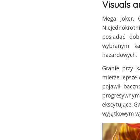
Visuals a
Mega Joker, 
Niejednokrotn
posiadać dob
wybranym kas
hazardowych.
Granie przy 
mierze lepsze 
pojawił baczn
progresywnym
ekscytujące. G
wyjątkowym wy