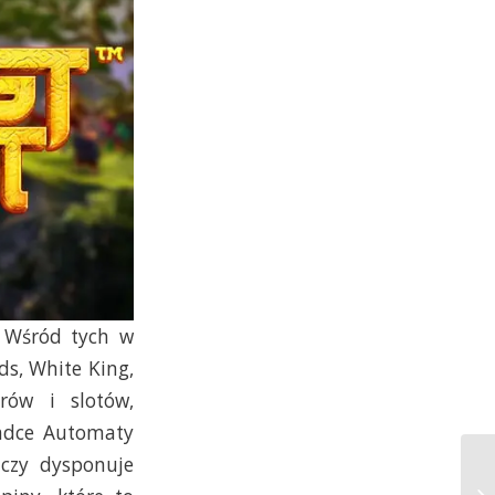
. Wśród tych w
ds, White King,
rów i slotów,
ładce Automaty
aczy dysponuje
Di
Ca