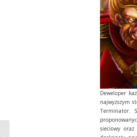
Deweloper każ
najwyższym sto
Terminator. 
proponowanych
sieciowy ora
This will be apparent inside the free
spins promos in which the local