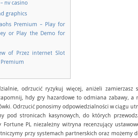
– nv casino
nd graphics
raohs Premium – Play for
ey or Play the Demo for
ew of Przez internet Slot
 Premium
ialnie, odrzucić ryzykuj więcej, aniżeli zamierzasz
 zapomnij, hdy gry hazardowe to odmiana zabawy, a
ówki. Odrzucić ponosimy odpowiedzialności w ciągu ut
chy pod stronicach kasynowych, do których przewod
ay Fortune PL niezależny witryna recenzujący ustawow
tniczymy przy systemach partnerskich oraz możemy d