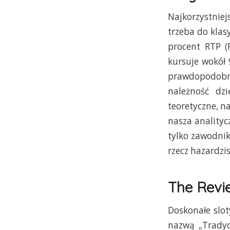
Najkorzystniejs
trzeba do klas
procent RTP (
kursuje wokół 
prawdopodobn
należność dz
teoretyczne, n
nasza analityc
tylko zawodnik
rzecz hazardzi
The Revie
Doskonałe slot
nazwą „Tradyc