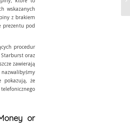
iny, które to
al
ch wskazanych
piny z brakiem
ie prezentu pod
ących procedur
 Starburst oraz
szcze zawierają
ć nazwalibyśmy
 pokazują, że
 telefonicznego
 Money or