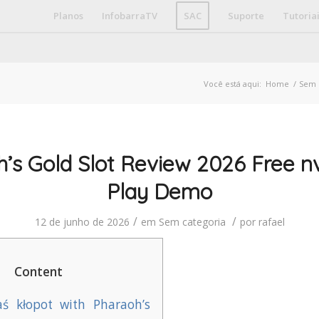
Planos
InfobarraTV
SAC
Suporte
Tutoria
Você está aqui:
Home
/
Sem 
’s Gold Slot Review 2026 Free n
Play Demo
/
/
12 de junho de 2026
em
Sem categoria
por
rafael
Content
aś kłopot with Pharaoh’s