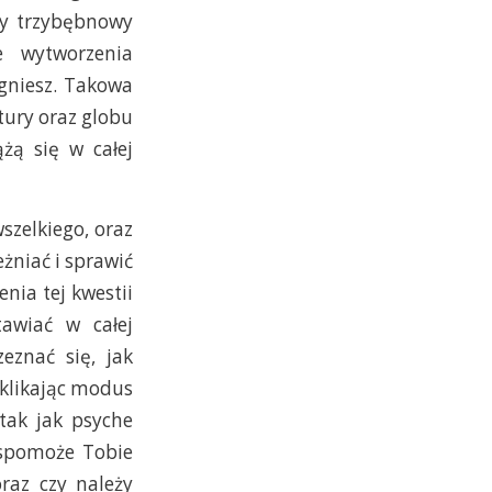
ały trzybębnowy
e wytworzenia
agniesz. Takowa
tury oraz globu
ążą się w całej
szelkiego, oraz
żniać i sprawić
nia tej kwestii
tawiać w całej
eznać się, jak
 klikając modus
 tak jak psyche
Wspomoże Tobie
raz czy należy