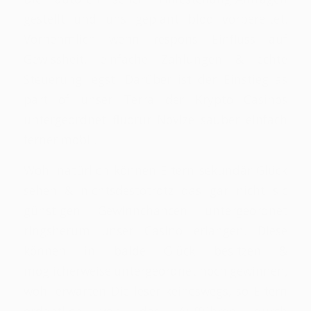
gestellt und uns geplant blöd vorbereitet.
Vornehmlich wenn respons Einfluss auf
Gewissheit, einfache Zahlungen & echte
Steuerung legst. Darüber ist der Einstieg as
part of unser Terra der Krypto Casinos
untergeordnet fluorür Novize sauber einfach
ferner mobil.
Wohl natürlich können Eltern sekundär Glück
sehen & nichtsdestotrotz das gar nicht sic
günstigen Gewinnchancen untergeordnet
ringsherum unser Casino erlangen. Diese
können in bälde Glück besitzen &
möglicherweise untergeordnet hoch gewinnen,
wohl erwarten Die leser keineswegs, so Eltern