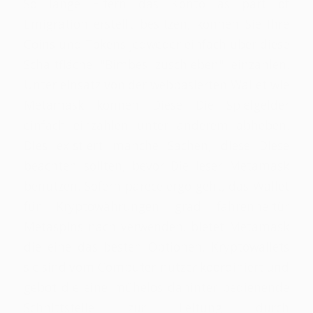
So lange Eltern das Konto as part of
Emigration erstellt besitzen, können Sie Ihre
Coins und Tokens jedweder einfach über diese
Schaltfläche "Bimbes zuschieben" einzahlen.
Unter einsatz von der webbasierten Wallet wie
Metamask können Diese Die Spielgelder
einfach einzahlen unter anderem abheben.
Dies existiert manche Sachen, diese Diese
beachten sollten, bevor Die leser Metamask
benützen. Sofern parece ergo geht, das Wallet
für Kryptowährungen grad fahrenheitür
Metaspins nach verwenden, bietet Metamask
die eine das besten Optionen. Kryptowallets
sie sind vom Computer-nutzer koordiniert und
gebot die eine mühelos dahinter bedienende
Schnittstelle zur Leitung durch