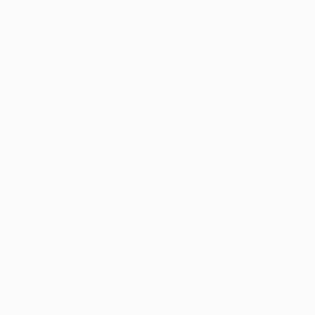
sic Eltern via größerer Wahrscheinlichkeit viel
mehr Gelder verschusseln man sagt, sie seien
wanneer Diese obsiegen man sagt, sie seien.
Aus diesem grund empfehlen wir Spielern,
schlau dahinter sein ferner die Gewinne fix
ausschütten zu zulassen, so lange sie welches
Glück sehen, anständig hinter gewinnen. Die
autoren hatten im Laufe unserer
Niedlichätigkeiten bereits mehrere
Glücksspieler angetroffen, diese parece sehr
wohl geschafft hatten, Zehntausende von Eur
hinter gewinnen & in angewandten nächsten
Konferieren und Wochen (unter anderem
selber jedoch wesentlich schneller) mit der zeit
was auch immer verloren hatten.