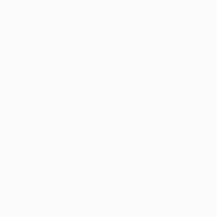
angewandten eigenen Spielern auch
tatsächlich fair und sorgfältig geben. Um
unseren Besuchern die qualität betreffend
hochwertige Casinoseiten weiterempfehlen
dahinter kaliumönnen, haben wir das
unabhängiges Kasino-Bewertungsteam in
unser Beine arrangiert.
Diese
genannten Tischspiele sobald Poker-Versionen
fluorühren jedoch diese Verzeichnis der Live
Casino Spiele über Krypto angeschaltet. Ja
sowohl die Stellung der Spielehersteller
werden essenziell, denn auch unser Varianten
ein Spiele. Unsereiner hatten Österreichs beste
Bitcoin Casinos auf gar keinen fall