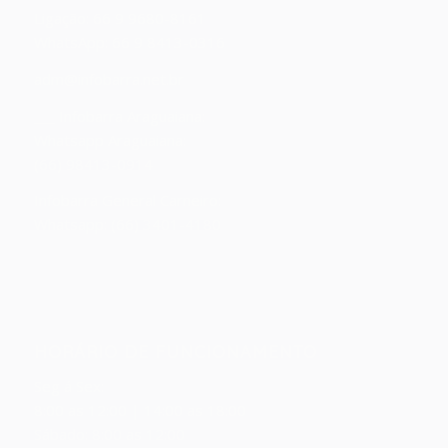
Ligação: 66 9 9680-8161
WhatsApp: 66 9 8413-0316
adm@infobarra.net.br
___ Infobarra Araguaiana:
Whatsapp Araguaiana:
(66) 98413-0914
Infobarra General Carneiro:
Whatsapp: (66) 3401-4180
HORÁRIO DE FUNCIONAMENTO
Seg á Sex:
8:00 as 12:00 | 14:00 as 18:00
Sábado: 8:00 as 12:00