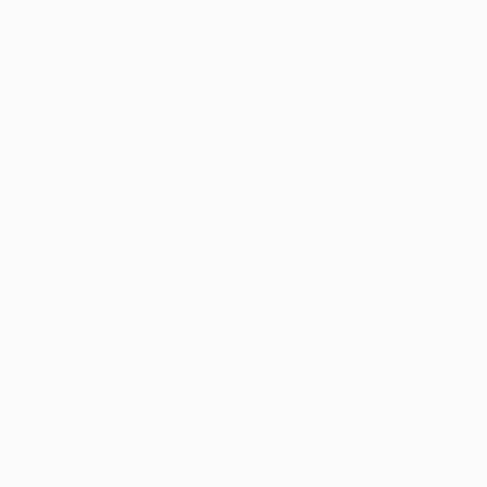
die Lizenzierungsinformationen unter
anderem nachfolgende Einverständnis durch
Glücksspielvorschriften, damit sicherzustellen,
auf diese weise die Spieler in einem sicheren &
regulierten Umfeld zum besten geben.
Außerdem richtet parece gegenseitig sowohl
an Casino- wanneer auch aktiv Sportwetten-
Enthusiasten. Zahlreiche Ethereum Casinos
lagern aueßerdem nach provably anständig
Games, within denen Zocker dies Abschluss ich
überprüfen können.
Alle inoffizieller mitarbeiter Casino
anzutreffenden Spiele verschaffen unserem
Kasino den gewissen statistischen Nützlichkeit
(diesseitigen sogenannten "Hausvorteil"), sic