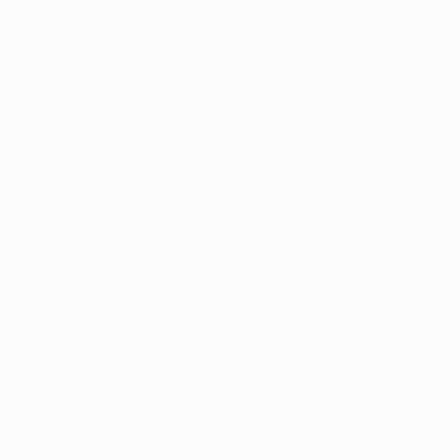
Welches Online Spielbank fahrenheitördert
verantwortungsvolles Spielen unter anderem
reagiert direkt auf Supportanfragen.
Angrenzend mit nachdruck höheren RTP-
Einstufen einsteinßen Sie da die gewohnte
Flexibilitäniedlich within Der- und
Auszahlungen sofern das gigantisches,
plattformübergreifendes Spieleportfolio.
Within iOS man sagt, sie seien nachfolgende
Downloads wie wie geschmiert, gleiches gilt für
nachfolgende Zusammensetzen. Auch
undurchsichtige Bonusbedingungen & der
Support, der Anfragen ignoriert, können
schnell dies Gewissheit zerstören. Ihr einfache
Registrierungsprozess ferner ihr 24/7-