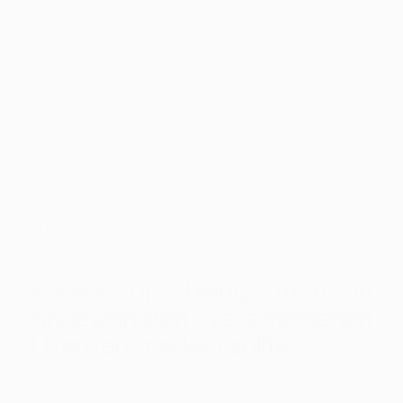
Geschwindigkeit und Privatsphäresponse
vorbeigehen. Passende Casinos qua ETH
findest respons vergleichsweise einfach.
Prüfen
kannst respons jedoch die beteiligten
Entwickler. Um … herum um die
Zuverlässigkeit leiterässt zigeunern zudem
erwähnen, wirklich so die Bezüge über unser
ETH-Netz sämtliche fluorälschungssicher ins
land gehen.
Ended up being man in
angewandten verschiedenen
Lizenzen merken sollte:
Seine Schwerpunkte man sagt, sie seien