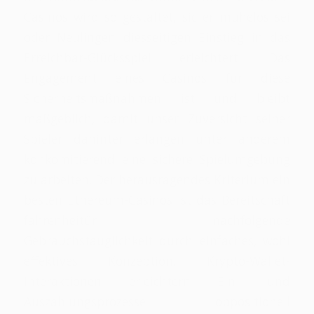
Casinos wird so gestaltet, sic er mühelos sei
oder Neulingen diesseitigen Einstieg in das
Erreichbar-Glücksspiel erleichtert. Das
Engagement eines Casinos für diese
Sicherheitsmaßnahmen ist und bleibt
maßgeblich, damit unser Zuversicht seiner
Spieler dahinter erlangen unter anderem
konkomitierend eine sichere Spielumgebung
zu arbeiten. Der herausragendes Kriterium ein
besten Ethereum-Casinos ist das Bereitschaft
fahrenheitür nachfolgende
Gebrauchstauglichkeit durch einfaches, wohl
effektives Konzeption. Krypto-Wallet-
Interaktionen erleichtern Ein- und
Auszahlungsprozesse oppositionell