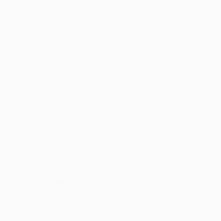
Consejos de juego
Algunos consejos útiles para jugar a la ruleta
con promociones diarias de casino real
incluyen:
Establece un presupuesto y cúmplelo.
Conoce las reglas del juego antes de
empezar a apostar.
Practica en modo demo antes de jugar con
dinero real.
Comparación con
competidores
En comparación con otros juegos de casino, la