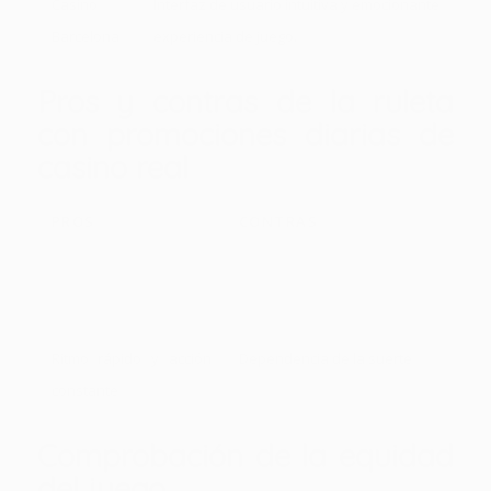
Casino
Interfaz de usuario intuitiva y emocionante
Barcelona
experiencia de juego.
Pros y contras de la ruleta
con promociones diarias de
casino real
PROS
CONTRAS
Premios adicionales
Puede ser adictivo para
emocionantes
algunos jugadores
Ritmo rápido y acción
Dependencia de la suerte
constante
Comprobación de la equidad
del juego