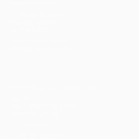
adm@infobarra.net.br
___ Infobarra Araguaiana:
Whatsapp Araguaiana:
(66) 98413-0914
Infobarra General Carneiro:
Whatsapp: (66) 3401-4180
HORÁRIO DE FUNCIONAMENTO
Seg á Sex:
8:00 as 12:00 | 14:00 as 18:00
Sábado: 8:00 as 12:00
_____ Infobarra BG:
Ligação: 66 9 9680-8161