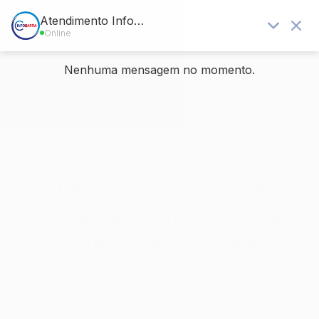
Blog - Últimas notícias
Você está aqui:
Home
/
Sem categoria
/
Ruleta con promociones diarias de casino real: Todo lo que necesitas
s...
Ruleta con promociones
diarias de casino real: Todo
lo que necesitas saber
/
/
13 de junho de 2026
em
Sem categoria
por
rafael
Si eres un entusiasta de la ruleta y te encanta