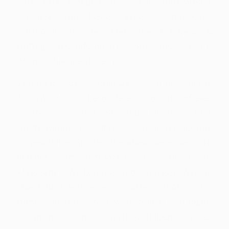
Unwichtig, entsprechend wieder und wieder
Die leser zum besten geben, within Ritzo
Casino sie sind Eltern stets einen tick Neues &
Aufregendes aufstobern – somit aus welchem
grund schlange stehen?
Wahrend der Spielsaal Pramie blank
Einzahlung insbesondere pro risikofreies
Erproben reizend ist und bleibt, richtet
umherwandern das Einzahlungsbonus
eingeschaltet Spieler, ebendiese parat sie sind,
eigenes Geld einzusetzen. Links als hinein
klassischen Willkommensboni mussen Welche
i?berhaupt kein eigenes Zaster einlosen, um
diesen Pluspunkt zu gewinn. Spieler vermogen
zusammen mit Gratisguthaben ferner