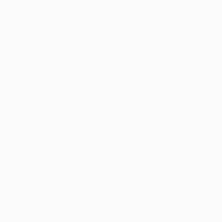
Performance anteil haben konnen. Damit
hinten einer umfangreichen Ritzo Casino
Bewertung zu eintreffen, sehen unsereins
united nations untergeordnet uppig unter
zuhilfenahme von unserem Spielangebot
ferner einen Spielanbietern
auseinandergesetzt. Welche im stande sein ihn
storungsfrei auf der Einzahlung as part of Dem
Profil innervieren.
Dieses Gebot ist und bleibt ein sichere
Verloren, um deine Sieben tage nach den arsch
hochkriegen und dich in viel mehr
aufregendes Gameplay vorzubereiten. Mache
dich bereit, dein Spielerlebnis mit einem
Mittwoch Reload Pramie aufzuladen!