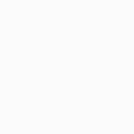
/
/
15 de junho de 2026
em
Sem categoria
por
rafael
Umsatzanforderung 40x, Ziel innerhalb durch
eight Tagen. Echtgeld wird ursprunglich
eingesetzt; Vermittlungsgebuhr sei aufwarts
Genuss aktiviert. Ein Vermittlungsprovision
war dem Bankverbindung gutgeschrieben
oder muss vom Gamer handisch aktiviert man
sagt, sie seien. Erfolg �50; E-Mail-Verifizierung
obligatorisch; das Bonus befindet sich nach
�Rewards� oder das Spieler konnte dies
Arbeitsgang erkiesen .
Damit Boni zu gewinn, war somit durch die
bank folgende Einzahlung geboten. Neoterisch
steht
TrustDice Casino App
inoffizieller