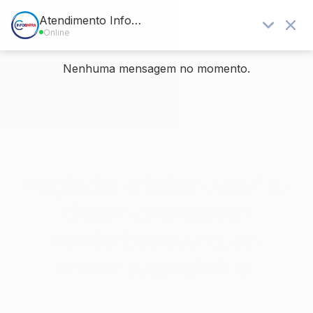
Blog - Últimas notícias
Você está aqui:
Home
/
Sem categoria
/
Mitglieder erhalten Abruf zu diesem priorisierten Kundenbetreuung,
ein...
Mitglieder erhalten Abruf zu
diesem priorisierten
Kundenbetreuung, ein
immer zuganglich ist
/
/
15 de junho de 2026
em
Sem categoria
por
rafael