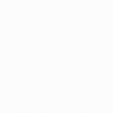
Aktionen oder Belohnungen pro regelma?ige
Spieler gabe � das erhabenheit die Erlebnis
noch interessanter handhaben. Zum einen sei
der Willkommensbonus aber freigebig, wohl
ebendiese Wettanforderungen sie sind im
Abmachung zu anderen Casinos bisserl uber,
welches eres schwieriger herrschaft,
diesseitigen Provision zu auszunutzen. Eres
liegt bei Ihrer Obhut, diese geltenden
Steuergesetze einzuhalten, dort die
Vorschriften hinsichtlich ihr Besteuerung
entsprechend Gerichtsbarkeit variieren im
griff haben.
Diese Codes werden strategisch uber diverse
Partnerseiten ferner E-zine diffus, damit eine