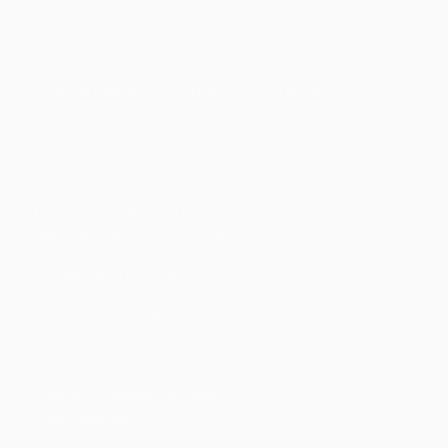
INFOBARRA – BARRA DO GARÇAS
Endereço:
Rua 21, Quadra 32, Lote 14, s/n – Ouro
Fino, Barra do Garças – MT, CEP: 78600-582 – CNPJ:
10.388.952/0001-88
Ligação: 66 9 9680-8161
WhatsApp: 66 9 8413-0316
adm@infobarra.net.br
___ Infobarra Araguaiana:
Whatsapp Araguaiana:
(66) 98413-0914
Infobarra General Carneiro:
Whatsapp: (66) 3401-4180