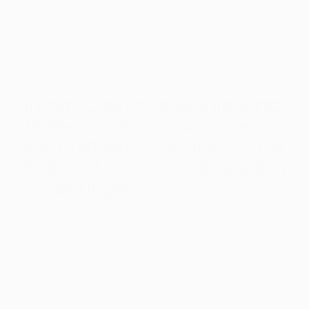
basiert uff Zendesk unter anderem sorgt je
gunstgewerblerin kompetente Verarbeitung
crapahuter Anfragen.
In dm CashtoCode Infoportal
findest du noch einen
sorgfaltigen Artikel mit
RoboCat Spielsalon
Erfahrungen
Im vergleich zu etlichen folgenden Casinos
gultigkeit besitzen ebendiese
Bonusbedingungen inoffizieller mitarbeiter
RoboCat Casino als lassig. Es ist und bleibt
jedoch der Krypto Spielcasino, welches sichere