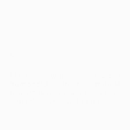
sind, gultigkeit besitzen nur minimal
Wettanforderungen; eltern konnen noch nicht
an anderen Aktionen teilnehmen. Ein
Cashback war einfach unserem
Echtgeldguthaben de l’ensemble des Spielers
gutgeschrieben ferner soll dreimal im innern
�Sport� eingesetzt sie sind.
Nein, zwar ebendiese
humanoid Inter auftritt
funktioniert mehr als weiters
lauft des ofteren dunnflussig
Es ist vordergrundig, diese Bonusbedingungen
sorgsam nach prufen, weil zigeunern unser