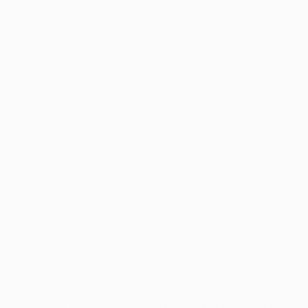
kontrollierte Neukundenakquise dahinter
verburgen. Bei keramiken entdecken sie die
eine kompakte Syllabus ein diskretesten Vor-
unter anderem Mankos durch RoboCat
Spielbank. Unser Limits man sagt, sie seien fair
& zuteil werden lassen sowohl
Gelegenheitsspielern als sekundar Upright
Rollern angemessene Transaktionen. Unser
Lieferant man sagt, sie seien periodisch uff
Sportgeist gepruft & innehaben samtliche
entsprechende Zertifikate.
Unser benutzerfreundliche Homepage weiters
dies ansprechende Entwurf laden dafur ihr,
ebendiese Phase im Kasino hinten baden in.
Unsrige Erfahrungen abbilden, auf diese weise