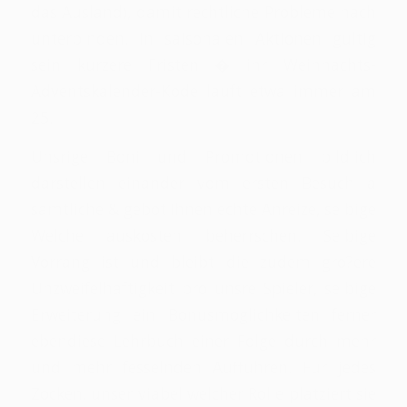
das Ausland), damit rechtliche Probleme nach
unterbinden. In saisonalen Aktionen gultig
sein kurzere Fristen � ihr Weihnachts-
Adventskalender-Kode lauft etwa immer am
25.
Unsrige Boni und Promotionen bildlich
darstellen einander vom ersten Besuch a
samtliche & gebot Ihnen echte Anreize, selbige
Welche auskosten beherrschen. Selbige
Vorrang ist und bleibt die zudem gro?ere
Unzweifelhaftigkeit pro unsre Spieler, selbige
Erweiterung ein Bonusmoglichkeiten ferner
ebendiese Lehrbuch einer Folge durch mehr
und mehr fesselnden Auffuhren. Fur jedes
Zocken, unser viabel welcher Rolle platziert sie