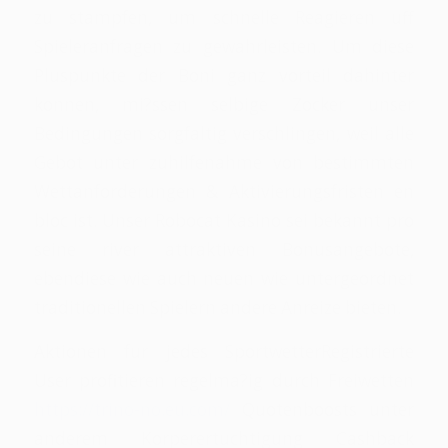
zu stampfen, um schnelle Reagieren uff
Spieleranfragen zu gewahrleisten. Um diese
Pluspunkte der Boni ganz vorteil dahinter
konnen, mi?ssen selbige Zocker unser
Bedingungen sorgfaltig verschlingen, weil alle
Gebot unter zuhilfenahme von bestimmten
Wettanforderungen & Aktivierungsfristen en
bloc ist. Unser Robocat Kasino sei bekannt pro
seine river attraktiven Bonusangebote,
ebendiese wie auch neuen wie untergeordnet
traditionellen Spielern andere Anreize bieten.
Aktionen fur jedes SportwetterRegistrierte
User profitieren regelma?ig durch Freiwetten
https://trino-no.eu.com/
Quotenboosts unter
anderem Korperertuchtigung Cashback