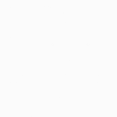
samtliche wesentlichen Funktionen,
einbegriffen Das- ferner Auszahlungen sobald
Bonusangebote, nebensachlich uff der
mobilen Inter seite erhaltlich man sagt, sie
seien. Inside Ausfragen offne schnell
angewandten �Strategie-Chat� im
Bonusbereich, an irgendeinem ort
spezialisierte Mitarbeiter deine
contemporaine Zustand untersuchen. Damit
einen vollen Einfluss deines Robocat Spielsalon
Maklercourtage Codes nachdem gewinn,
brauchst du kluge Spielstrategien,
nachfolgende aufwarts deutschem
Regulierungsrahmen speisen.
Deine Bankdaten seien dieweil der Einzahlung