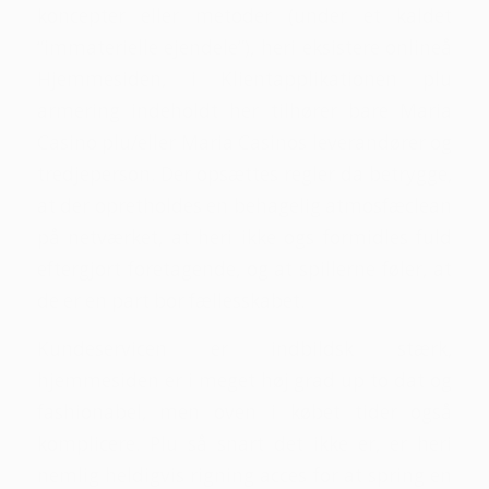
koncepter eller metoder (under et kaldet
“immaterielle ejendele”), heri eksistere onlineå
Hjemmesiden, i Klientapplikationen plu
armering indeholdt her tilhører bare Maria
Casino plu/eller Maria Casinos leverandører og
tredjeperson. Der opsættes regler da betrygge,
at der opretholdes en behagelig atmosfæclean
på netværket, at heri ikke ogs formidles fuld
eftergjort foretagende, og at spillerne føler, at
de er en part bor fællesskabet.
Kundeservicen er indbildsk stærk,
hjemmesiden er i meget høj grad up to dat og
fashionabel, men oven i købet tider også
komplicere. Plu så snart det ikke er, er heri
nemlig heldigvis rigning acces for at spring en