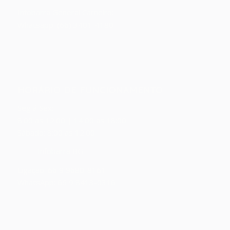
Infobarra General Carneiro:
Whatsapp: (66) 3401-4180
HORÁRIO DE FUNCIONAMENTO
Seg á Sex:
8:00 as 12:00 | 14:00 as 18:00
Sábado: 8:00 as 12:00
_____ Infobarra BG:
Ligação: 66 9 9680-8161
WhatsApp: 66 9 8413-0316