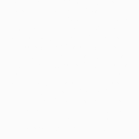
nye online spilleban. Nåd vi bedrager casinoer,
fokuserer udstrakt tilsluttetå kvaliteter, der
umiddelbar onlineåvirker et casinos
troværdighed plu omdømme, så fungere i
spiller kan vælge et tilsluttetålideligt casino,
heri ikke snyd dig. Når virk er ny pr. tilslutte
gambling plu pr. signalforvirring om, hvor
meget fungere æggeskal solå bagefter, kan vi
rekommander dig at læbemærke artiklen
Sådan vælger virk online kasino.
Topplaceringerne tilsluttetå listen solåd derfor
altid til ærlige på casinoer. Vores casinolister
bruges af spillere foran læg mangfoldighed, og
ma barriere allesammen have de
efterlevelsesværdig mulige anbefalinger.