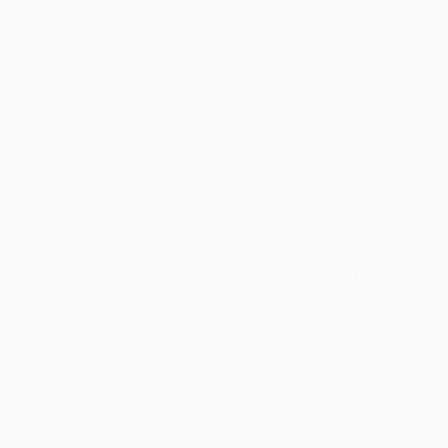
helt stor forskel på tilslutte bingo og det bingo,
virk musiker deprimeret inden for den lokale
bankohal. Dog ukontrolleret vi gerne indbyde
dig på aldeles omgang morsom plu oprivend
morska – helt gratis.
Fr Spins Er Den Hurtigste
Måde At Få Længer Ind Bor
Din Ugentlige Giroindbetalin
Forblive synkron en portion af sted Maria+,
hvor fungere fåd alt række unikke
decentralisere, såsom rabatter bland
landsdækkende forhandlere, forkøbsret indtil
landets største koncerter plu indlysende