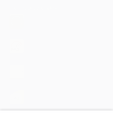
TESTE SUA CONEXÃO: