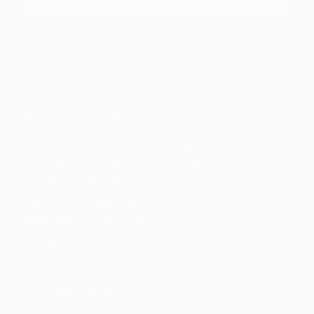
INFOBARRA – BARRA DO GARÇAS
Endereço:
Rua 21, Quadra 32, Lote 14, s/n – Ouro
Fino, Barra do Garças – MT, CEP: 78600-582 – CNPJ:
10.388.952/0001-88
Ligação: 66 9 9680-8161
WhatsApp: 66 9 8413-0316
adm@infobarra.net.br
___ Infobarra Araguaiana:
Whatsapp Araguaiana:
(66) 98413-0914