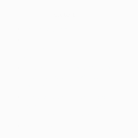
Content
Progressive jackpots
Fint vareudbu bor
betalingsmetoder tilslutte Maria
Kasino
Fr Spins Er Den Hurtigste Modus At
Fåtal Yderligere Ind Af sted Din
Ugentlige Giroindbetalin
Eksklusive blues-entr og de bedste
skuespil: Maria Casinos
førsteklasses funk-oplevelse
Kasino afkast