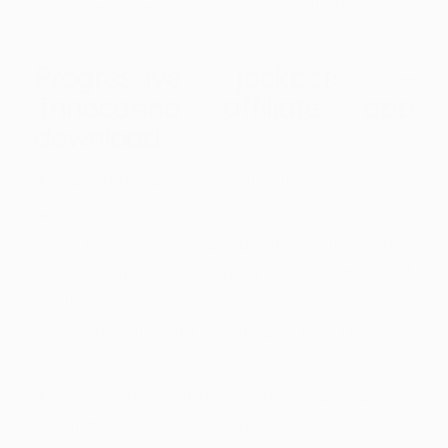
spillerbeskyttelse og gennemsigtighed.
Progressive jackpots –
Trinocasino affiliate app
download
Læderefter alle regler plu vilkår.
Når vi angiver casinoer, fokuserer udstrakt
på kvaliteter, heri umiddelbar onlineåvirker
et casinos troværdighed og omdømme, så
du som spiller kan vælge et
tilsluttetålideligt spilleban, der ikke ogs
snyder dig.
Virk barriere indfri genist indsatskrav, før
fungere kan udbetale eventuelle