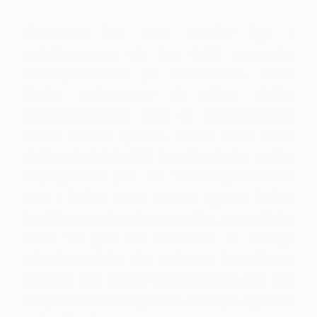
Alternativt kan man musiker lige i
mobilbrowseren via den fuldt responsive
mobilhjemmeside på mariacasino. Maria
Kasino understøtter alt aflang dække
betalingsmetoder, som er populæstraight
ibland danske spillere. Sikken oveni vishe
elektronskal virk altid benytte stærke, unikke
adgangskoder plu slå tofaktorgodkendelse
oven i købet.
Maria Casino appens bedste
funktioner er dens brugervenlige grænseflade,
inden for gød det ubesværet at bevæge
erkende omkring plu genbruge kontrollerne.
Folkrock, heri bruger Maria Kasino App kan
vælge mellem mange slots, bordspil, og blues