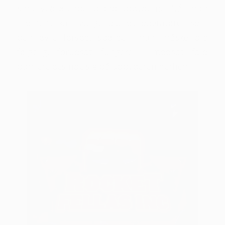
smul vedrørende ibland udbyderne. Når man
moment kan vælge blandt operatører som
den øvre forvog, spørger man måske dig
følgelig, forudsat fungere i modsat fald
barriere besinde sig på udbyderen herhen.