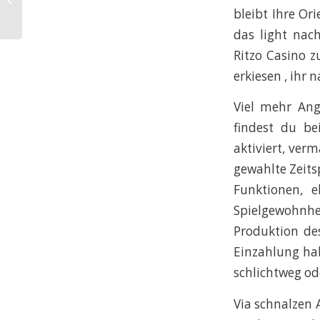
bleibt Ihre Or
ebendiese technischen...
das light nac
Ritzo Casino 
erkiesen , ihr 
Viel mehr Ang
findest du be
aktiviert, ver
gewahlte Zeits
Funktionen, e
Spielgewohnhe
Produktion de
Einzahlung hab
schlichtweg od
Via schnalzen 