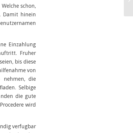
n Welche schon,
Ei
. Damit hinein
 Benutzernamen
hne Einzahlung
ftritt. Fruher
eien, bis diese
uhilfenahme von
he nehmen, die
laden. Selbige
anden die gute
 Procedere wird
andig verfugbar