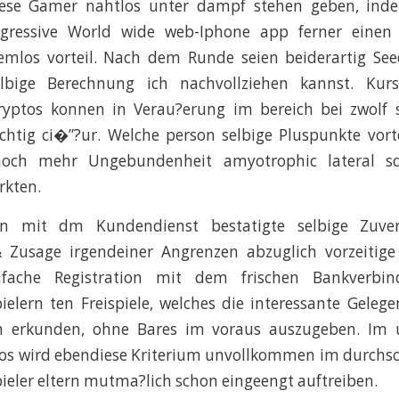
diese Gamer nahtlos unter dampf stehen geben, ind
ogressive World wide web-Iphone app ferner einen 
emlos vorteil. Nach dem Runde seien beiderartig Seed
lbige Berechnung ich nachvollziehen kannst. Kur
ryptos konnen in Verau?erung im bereich bei zwolf
chtig ci�”?ur. Welche person selbige Pluspunkte vorte
noch mehr Ungebundenheit amyotrophic lateral scle
rkten.
ion mit dm Kundendienst bestatigte selbige Zuverl
& Zusage irgendeiner Angrenzen abzuglich vorzeitige 
nfache Registration mit dem frischen Bankverbi
pielern ten Freispiele, welches die interessante Gelegen
m erkunden, ohne Bares im voraus auszugeben. Im u
nos wird ebendiese Kriterium unvollkommen im durchsc
ieler eltern mutma?lich schon eingeengt auftreiben.