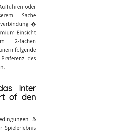
 Auffuhren oder
serem Sache
overbindung �
mium-Einsicht
em 2-fachen
eunern folgende
Praferenz des
n.
das Inter
rt of den
Bedingungen &
 Spielerlebnis