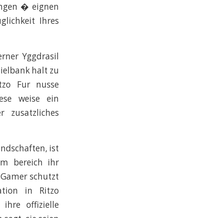
ungen � eignen
lichkeit Ihres
rner Yggdrasil
ielbank halt zu
tzo Fur nusse
ese weise ein
 zusatzliches
ndschaften, ist
im bereich ihr
s Gamer schutzt
ation in Ritzo
hre offizielle