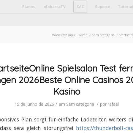
Planos
InfobarraTV
SAC
Suporte
Tutoria
Você está aqui:
Home
/
Sem categoria
/
Startsei
artseiteOnline Spielsalon Test fer
ngen 2026Beste Online Casinos 2
Kasino
/
/
15 de junho de 2026
em
Sem categoria
por
rafael
onsives Plan sorgt fur einfache Ladezeiten weiters d
odass sera gleich storungsfrei
https://thunderbolt-ca