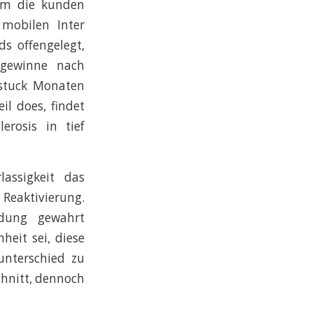
em die kunden
mobilen Inter
s offengelegt,
sgewinne nach
 stuck Monaten
il does, findet
rosis in tief
assigkeit das
Reaktivierung.
ndung gewahrt
heit sei, diese
nterschied zu
hnitt, dennoch