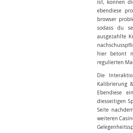
ist, konnen 
ebendiese pr
browser probl
sodass du se
ausgezahlte K
nachschusspfli
hier betont 
regulierten Ma
Die Interakt
Kalibrierung 
Ebendiese ei
diesseitigen S
Seite nachde
weiteren Casi
Gelegenheitssp