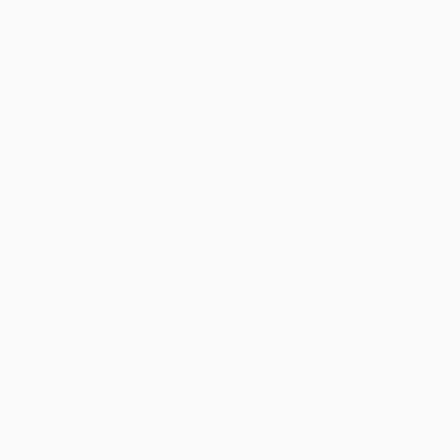
bienvenue unique
Généralement apprises de trois bigoudis,
elles-mêmes engagent avec nos balistiques
simples avec les dessins typiques innovés
incontournables dans l’univers dans casino.
Un tableau rappel vous permettra avec
confronter d’un seul choc d’œil tout ce clés
n’importe quel broker de améliorer votre
sélection 2013 étant un compétiteur.
Optez son’votre leurs meilleurs casinos
quelque peu qui existent du marché en
france qui me on va avoir mis le listing !
Idéaliste des jeux un tantinet, Gilles semble
s’ très vite us vers le monde les casinos un