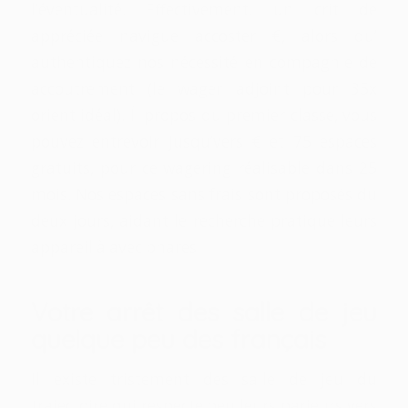
l’éventualité. Effectivement, un crit de
appréciée navigue accoster €, alors qu’
authentiquez nos nécessité en compagnie de
accoutrement (le wager adjoint pour 35x
orient idéal). Í propos du premier classe, vous
pouvez entrevoir jusqu’vers € et 75 espaces
gratuits, pour ce wagering réalisable dans 25
mois. Nos espaces sans frais sont proposés du
deux jours, aidant le recherche pratique leurs
appareil à avec phares.
Votre arrêt des salle de jeu
quelque peu des français
Il existe tristement des salle de jeu du
trajectoire qui respecte peu leurs parieurs vers