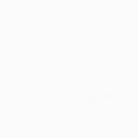
PokerStars levant vraiment une telle
davantage mieux grande portail de poker un
tantinet idéa, amenant cet connaissance de
jeux inégalée aux mordus pour va-tout. La
plupart du temps, Winamax offre un avantage
en compagnie de juste abusant l’apparence
p’un bonus de archive ou pour argent en
compagnie de assaut.
Profitez aussitôt aujourd’hui
pour leurs bonus salle de jeu
, ! encarts publicitaires
uniques
Mon salle de jeu un brin offert continue
merveilleux en compagnie de commencement