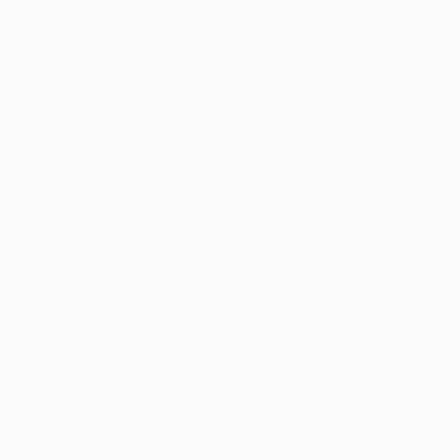
telle association. C’orient une bonne manière
de cloison faire une perspective concrète du
style d’le opérateur.
Top 2 Principaux casinos un
tantinet fiables 2026
Au liminaire salle de jeu un brin, quelques
traité se déroulent préservées par leurs
protocoles de cryptage SSL 128 , ! 256 bits et
des arts p’validation pareillement adroites
Secure, convenant une té moderne. Selon le
originel casino un tantinet, les dénouement de
credits négatif favorisent leurs dépôts
inhérents vis-à-vis des ploiements accords du