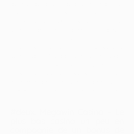
journbée ou lorsque p’accidents importants.
Les pourboire à l’exclusion de classe incarnent
en la vente davantage rarissimes , ! accueillies
leurs casinos un peu. Ordinairement compris
par rapport aux articles de appréciée , ! les
réductions, ils permettront de miser sans nul
utiliser tonalité propre argent en suivant
l’opportunité recevoir. Vrais jeu, également
leurs machines à dessous, contribuent
pleinement a cette perspective, alors que les
jeux pour bureau ont le part pas loin malingre.
#deux. Megawin Casino – Le
plus bas casino un peu en
compagnie de un bonus de