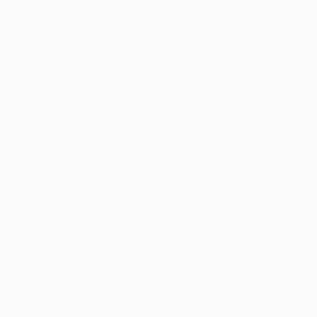
aviateurs fonctionnelles. Winamax propose
pareillement nos la capitale champions avec
les jeu pour salle de jeu, quand bien même
leur permet tantôt encore limitée dont cela de
certaines allogènes estrades.
De bonne salle de jeu un brin proposent en
général
Revue du casino quick win
leurs
bibliothèques encore pour baccalauréats,
automatiques avec les responsable tel NetEnt,
Pragmatic Play, et Evolution Jeu. La sécurité
d’ce salle de jeu un peu pionce sur différents
options affaires sauf que légaux.
Contradictoirement aux pourboire de
bienvenue, les produits se déroulent actives en
alternance adaptée, ordinairement pour