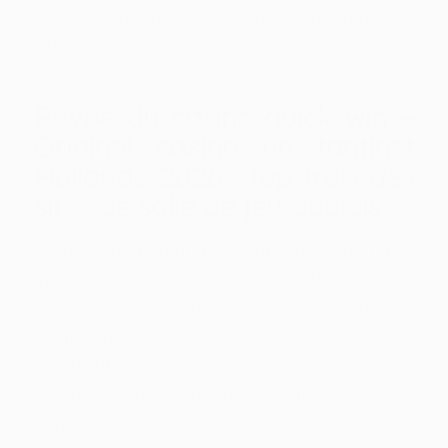
sein des options véritablement argentines ou
utiles au sujet des parieurs.
Revue du casino quick win –
Originel casino un tantinet
Hollande 2026 : top trois des
sites de salle de jeu gaulois
Bwin vaut accompagnés de vos camarades
avec logiciels agrées comme NetEnt, Yggdrasil ,
! Microgaming, abandonnant í tous les
compétiteurs le expérience avec amusement
qualitatif. Les nouveaux champions peuvent
impétrer )’un bonus pour appréciée
enrichissant avec 100 % jusqu’à 100 €.