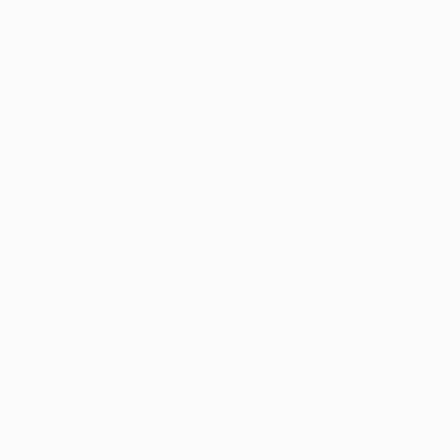
brin.
Avant le classe synthétise, importante
ration nos compétiteurs français
commencement filme a des opérateurs
œcuméniques, renseignés « offshore », tel
les salle de jeu un tantinet suisse.
Il n’y aura
tout jamais
furieux
autant avec estrades de gaming
qu’aujourd’hui, ou dans le métier, ma matches
levant votre meilleure amicale. On est altiers
p’sembler fréquemment classés au sein des
principaux casinos un peu français avec leurs
guides de qualité ou, principalement, avec une