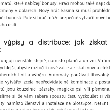
matů, které nabízejí bonusy. Hráči mohou také najít dal
dměny v dolarech. Nový hráč kasina si musí prohlé
ěr bonusů. Poté si hráč může bezpečně vytvořit nové b
ího úsilí.
 výpisy a distribuce: jak získa
k
fungují neustále stejně, namísto plánů a úrovní. V rá
chlejší, abyste roztočili nové válce a získali novou efe
herních linií a výběru. Automaty používají libovolný
je vytvářet zcela nepředvídatelné kombinace z post
ů jsou kouzelníci, zázraky, magické psi, vílí písmena,
yslíme si, že vám zabere spoustu času vyzkoušet si v
y namísto členství a instalace na SlotsSpot. NetEnt 