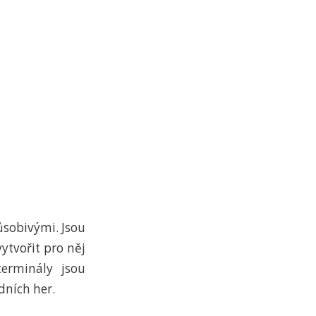
ůsobivými. Jsou
ytvořit pro něj
terminály jsou
dních her.