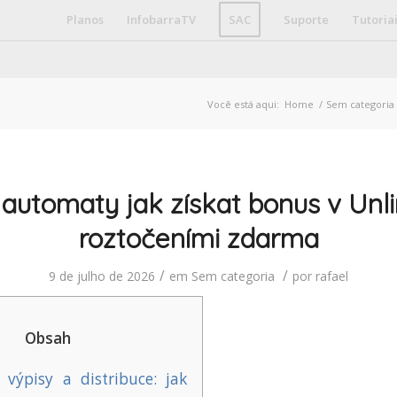
Planos
InfobarraTV
SAC
Suporte
Tutoria
Você está aqui:
Home
/
Sem categoria
 automaty jak získat bonus v Unl
roztočeními zdarma
/
/
9 de julho de 2026
em
Sem categoria
por
rafael
Obsah
 výpisy a distribuce: jak