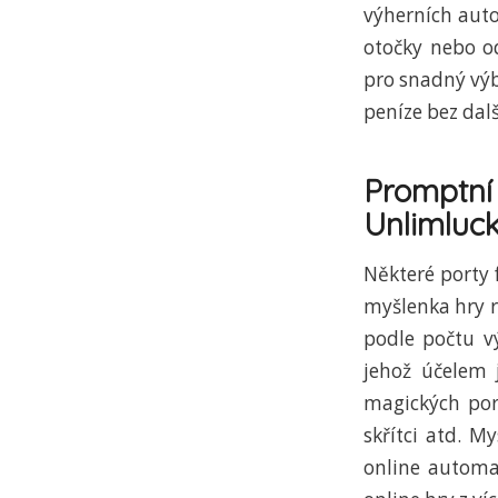
výherních auto
otočky nebo o
pro snadný výb
peníze bez dalš
Promptní
Unlimluc
Některé porty 
myšlenka hry ry
podle počtu vý
jehož účelem 
magických port
skřítci atd. M
online automat