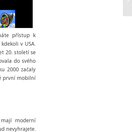
te
máte přístup k
kdekoli v USA.
 20. století se
šovala do svého
ku 2000 začaly
é první mobilní
é mají moderní
ud nevyhrajete.