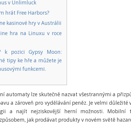
nus v Unlimluck
m hrát Free Harbors?
ne kasinové hry v Austrálii
line hra na Linuxu v roce
ř k pozici Gypsy Moon:
é tipy ke hře a můžete je
nusovými funkcemi.
í automaty lze skutečně nazvat všestrannými a přizp
bavu a zároveň pro vydělávání peněz. Je velmi důležité v
egii a najít nejziskovější herní možnosti.
Mobilní 
způsobem, jak prodávat produkty v novém světě hazar