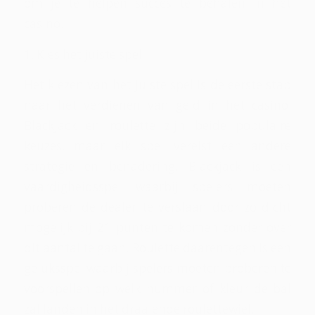
om je te helpen succes te behalen in het
casino.
1. Kies het juiste spel
Het kiezen van het juiste spel is de eerste stap
naar het verdienen van geld in het casino.
Blackjack en roulette zijn beide populaire
keuzes, maar elk spel vereist een andere
strategie en benadering. Blackjack is een
vaardigheidsspel waarbij spelers moeten
proberen de dealer te verslaan door zo dicht
mogelijk bij 21 punten te komen zonder over
dit aantal te gaan. Roulette daarentegen is een
geluksspel waarbij spelers moeten proberen te
voorspellen op welk nummer of kleur de bal
zal landen in het draaiende roulettewiel.