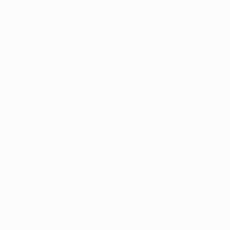
2. Leer de regels en strategieën
Om succesvol te zijn in
https://rolldoradocasino-be.net/
het casino, is
het essentieel om de regels en strategieën van
het spel te leren. Voor blackjack bijvoorbeeld, is
het belangrijk om te weten wanneer te passen,
te splitsen of te verdubbelen. Voor roulette is
het handig om te begrijpen hoe de
verschillende inzetten werken en wat de
kansen zijn voor elke inzet.
3. Beheer je bankroll
Een van de belangrijkste aspecten van geld
verdienen in het casino is het beheer van je