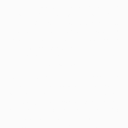
Augmented Reality (AR). Dette gjør det mulig
for spillere å oppleve live casino-spill på en
helt ny måte, hvor de kan bevege seg fritt
rundt i et virtuelt casino og delta i ulike spill og
aktiviteter. Dette gir en mer realistisk og
immersiv opplevelse, som appellerer til
moderne spillere som er
https://slotrize-
no.com/
vant til avansert teknologi.
I tillegg ser vi en økende tendens til samarbeid
mellom live casino-operatører og kjente
spilleleverandører og mediehus. Dette har ført
til utviklingen av innovative live casino-spill
som kombinerer casinospill med elementer fra
populære TV-programmer og filmer. Dette
tiltrekker en bredere målgruppe av spillere,