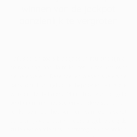
winnen van de jackpot
aanzienlijk te vergroten
/
/
/
25 de junho de 2026
0 Comentários
em
11
por
rafael
Tafelspellen zoals blackjack en roulette zijn al
eeuwenlang populaire keuzes in casino’s over
de hele wereld. Deze spellen bieden spelers de
kans om hun geluk te beproeven en grote
winsten te behalen. Maar hoe kun je geld
verdienen met het spelen van deze spellen en
je kansen op het winnen van de jackpot
aanzienlijk vergroten? In deze uitgebreide gids
zullen we enkele tips en strategieën bespreken