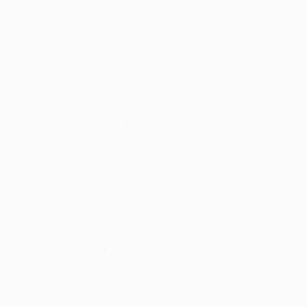
adm@infobarra.net.br
___ Infobarra Araguaiana:
Whatsapp Araguaiana:
(66) 98413-0914
Infobarra General Carneiro:
Whatsapp: (66) 3401-4180
HORÁRIO DE FUNCIONAMENTO
Seg á Sex:
8:00 as 12:00 | 14:00 as 18:00
Sábado: 8:00 as 12:00
_____ Infobarra BG: