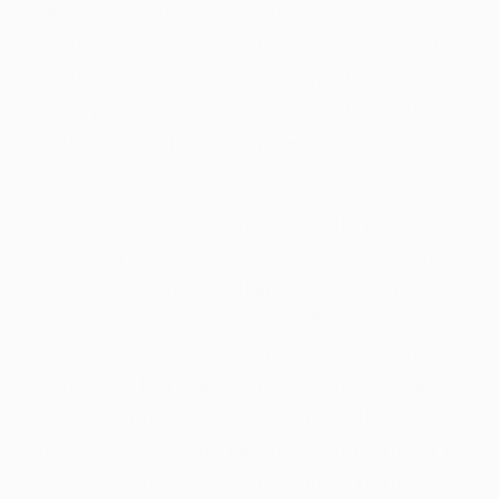
casinospill med moderne game show-
elementer, avansert teknologi, samarbeid med
kjente spilleleverandører og mediehus, samt
fokus på ansvarlig spill, kan operatører tilby en
unik og engasjerende opplevelse for spillerne
sine.
I dagens live casino-marked er det nødvendig
for operatører å være fleksible og innovative
for å kunne tilby spillere en spennende og
underholdende opplevelse. Ved å følge med på
de nyeste trendene og tilpasse seg endringene
i bransjen, kan live casino-operatører sikre seg
en konkurransedyktig posisjon og tiltrekke seg
nye spillere. Med den økende populariteten til
live casino-opplevelser som kombinerer