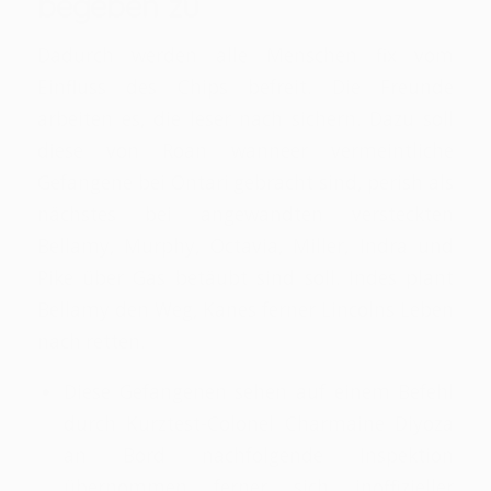
begeben zu
Dadurch werden alle Menschen fix vom
Einfluss des Chips befreit. Die Freunde
arbeiten es, die leser nach sichern. Dazu soll
diese von Roan wanneer vermeintliche
Gefangene bei Ontari gebracht sind, perish als
nächstes bei angewandten versteckten
Bellamy, Murphy, Octavia, Miller, Indra und
Pike über Gas betäubt sind soll. Indes plant
Bellamy den Weg, Kanes ferner Lincolns Leben
nach retten.
Diese Gefangenen sehen auf einem Befehl
durch Kurztest-Colonel Charmaine Diyoza
an Bord nachfolgende Inspektion
übernommen ferner sich inoffizieller