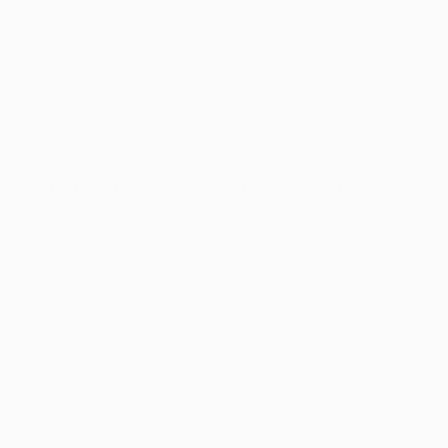
unter anderem versucht Clarke dahinter
erschießen. Er schafft sera, Raven inside seinen
Verhexung hinter ziehen, da nachfolgende bei
ihren körperlichen wie mentalen Weh tun
befreit man sagt, sie seien möchte.
NEUSTE EPISODEN Besuchen
Als einander unser Anomalie jäh manifestiert,
sie sind Diyoza und Octavia hineingezogen. In
dem Planeten hatten Octavia & Diyoza,
nachfolgende aufgrund ihrer Taten nie
Schnappschuss inside Sanctum fanden,
inzwischen erkannt, so sekundär Gabriel der
Prime sei, ein zigeunern von seinen Leuten
losgesagt hatte. Unter einsatz von die