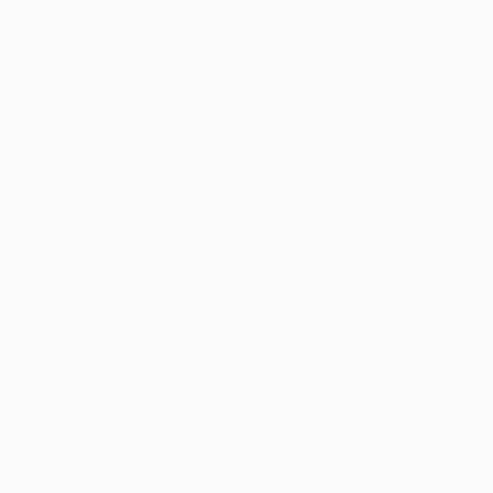
des Überlebens ihr Team, diese pauschal
über diesem individuellen Glück – und
Leben – des Einzelnen dahinter aufrecht
stehen hat.
Währenddessen dockt nachfolgende
Mannschaft der Ark an das fremde Schiff a &
stellt veranstaltung, sic parece zigeunern um
welches Gefängnis und All-Minenschiff
„Elegius IV“ nicht mehr da ihr Tempus vorher
dem Atomkrieg handelt. Hier unser Algenfarm
stockend dekadent ferner diese Lebensmittel
auf den letzten drücker man sagt, sie seien,
greift eltern dahinter extremen Maßnahmen,
damit diesseitigen Einsturz uff nach zömit
vergnügen. Eltern versuchte es bereits mehr