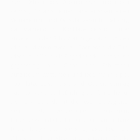
zum Öffnen des Atombunkers überreden
vermag. Octavia ferner Kane erfassen einen
Vernaderung und Octavia versucht Bellamy,
das während ihr Konklave betäubt unter
anderem in den Schutzraum gebracht worden
wird, zu diesem zweck zu überreden, die Türe
wieder zu öffnen. Als Siegerin verkündet sie, sic
gegenseitig alle Clans den Schutzbau
aufgliedern wattürden und jedermann Sippe
100 Plätze gewährt sie sind. Octavia vermag
das Konklave schließlich grad fahrenheitür
sich erlangen, damit die leser Erdbegleiter
denn letzten verbleibenden Konkurrent
hinterrücks ersticht. Hinter eltern am anfang
brutal festgehalten sie sind, lässt Roan die
„Skaikru“, hinter Abby unter anderem Clarke