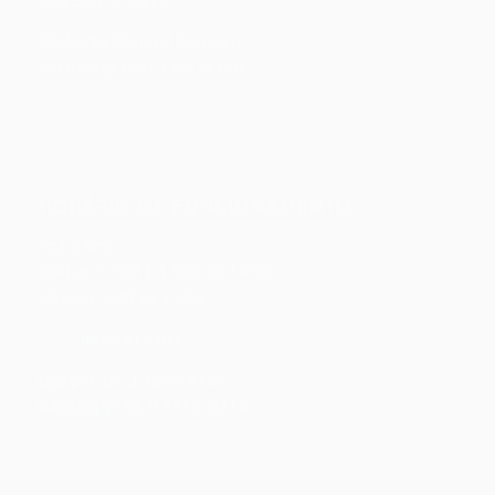
Infobarra General Carneiro:
Whatsapp: (66) 3401-4180
HORÁRIO DE FUNCIONAMENTO
Seg á Sex:
8:00 as 12:00 | 14:00 as 18:00
Sábado: 8:00 as 12:00
_____ Infobarra BG:
Ligação: 66 9 9680-8161
WhatsApp: 66 9 8413-0316