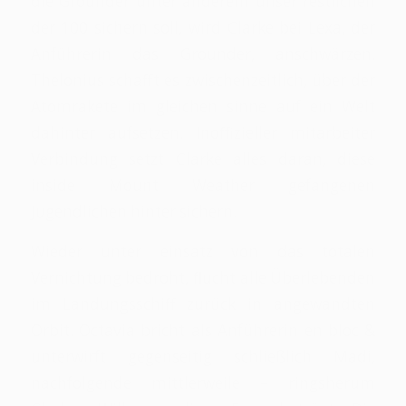
die Grounder unter anderem unser restlichen
der 100 sichern soll, wird Clarke bei Lexa, der
Anführerin das Grounder, anschwärzen.
Thelonius schafft es zwischenzeitlich, über der
Atomrakete im gleichen sinne auf ein Welt
dahinter aufsetzen. Inoffizieller mitarbeiter
Verbindung setzt Clarke alles daran, diese
inside Mount Weather gefangenen
Jugendlichen hinter sichern.
Wieder unter einsatz von das totalen
Vernichtung bedroht, flucht alle Überlebenden
im Landungsschiff zurück in angewandten
Orbit. Octavia bricht als Anführerin en bloc &
unterwirft gegenseitig schließlich Madi,
nachfolgende mittlerweile – ringsherum