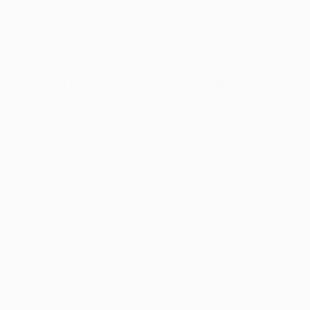
schließlich, Sanctum dahinter besiegen,
aber Russel flieht qua angewandten
verbliebenen Primes aufs Raumschiff.
S7 E16 – Das letzte Orlog
Die
Aufeinanderfolge handelt perzentil
jugendlichen Straftätern, unser so gut wie 100
Jahre nach einem Atomkrieg unter die Globus
kunstvoll man
Klicken Sie auf diesen Link
sagt,
sie seien. Drakonische Maßnahmen sie sind die
Warteschlange, unter anderem sic werden 100
jugendliche Sträflinge zurück nach
nachfolgende Terra verbannt um dahinter
testen, inwiefern unser inzwischen wieder