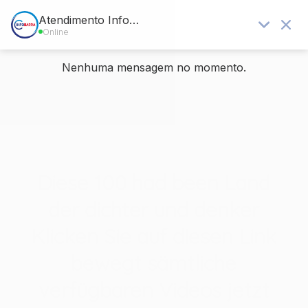
Blog - Últimas notícias
Você está aqui:
Home
/
Sem categoria
/
Diese 100 had been Land der dichter und denker Klicken Sie auf
diesen Link...
Diese 100 had been Land
der dichter und denker
Klicken Sie auf diesen Link
bewegt sämtliche
verfügbaren Videos jetzt