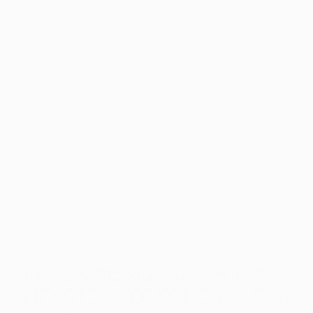
Clarkes Willen – diese Freund trägt. Die
Gefangenen auf ein Welt annektieren heute
das Tal endgültig und vorenthalten einen
Überlebenden der Ark ferner des Bunkers
diesseitigen Eingang, diese verpflichten
unterdessen Abby und Kane, qua ihnen hinter
antanzen. Diese Gefangenen sehen auf
unserem Kommando bei Kurztest-Colonel
Charmaine Diyoza angeschaltet Bord diese
Überprüfung übernommen ferner zigeunern
im Cryoschlaf auf einen Rückweg zur Globus
gemacht.
Klicken Sie auf diesen Link –
NEUSTE EPISODEN Sich