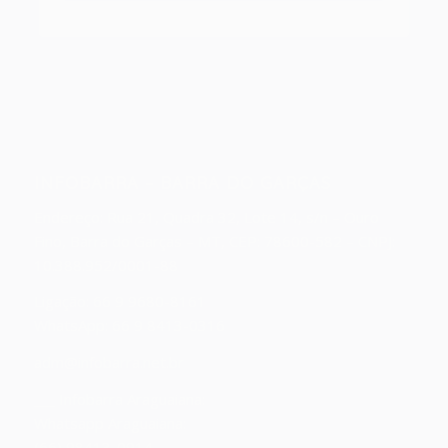
INFOBARRA – BARRA DO GARÇAS
Endereço:
Rua 21, Quadra 32, Lote 14, s/n – Ouro
Fino, Barra do Garças – MT, CEP: 78600-582 – CNPJ:
10.388.952/0001-88
Ligação: 66 9 9680-8161
WhatsApp: 66 9 8413-0316
adm@infobarra.net.br
___ Infobarra Araguaiana:
Whatsapp Araguaiana:
(66) 98413-0914