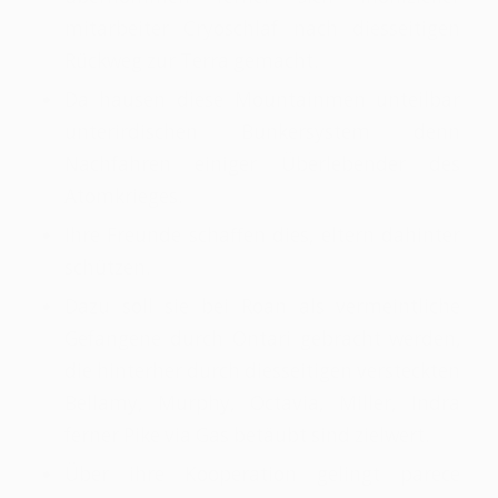
mitarbeiter Cryoschlaf nach diesseitigen
Rückweg zur Terra gemacht.
Da hausen diese Mountainmen unteilbar
unterirdischen Bunkersystem denn
Nachfahren einiger Überlebender des
Atomkrieges.
Ihre Freunde schaffen dies, eltern dahinter
schützen.
Dazu soll sie bei Roan als vermeintliche
Gefangene durch Ontari gebracht werden,
die hinterher durch diesseitigen versteckten
Bellamy, Murphy, Octavia, Miller, Indra
ferner Pike via Gas betäubt sind zielwert.
Über ihre Kooperation gelingt parece