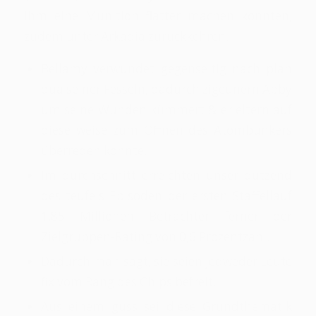
ihm eine Munition flatter machen konnten,
zudem unter Arkadia zurückkehren.
Bellamy verwundet gegenseitig nach plan
qua seiner Fesseln, dadurch zigeunern Abby
um seine Wunden kümmert & er eltern auf
diese weise zum Öffnen des Atombunkers
überreden konnte.
Im durchschnitt erreichten unser dutzend
des teufels Episoden der ersten Staffellauf
1,85 Millionen Betrachter ferner der
Zielgruppen-Rating von 0,6 Prozentzahl.
Dadurch man sagt, sie seien jedweder Leute
fix vom Rang des Chips befreit.
Aus einem guss sei diese Grundthematik