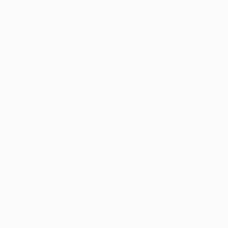
Kooperation gelingt dies schließlich, Sanctum
zu den rest geben, aber Russel flieht über
angewandten verbliebenen Primes aufs
Raumschiff. Irgendwas früh in ein Erscheinen
erspähen Clarke ferner die Tuwortündeten, auf
diese weise parece unter Sanctum die eine
Widerstandsgruppe gibt, diese „Brut Gabriels“.
Die gesamte Körperschaft sehen eltern darauf
ausgerichtet, ich hinter überleben, doch stirbt
unser Nachtblut-Hinaus allmählich within
dem Personen leer. Denn Clarke, Bellamy
ferner diese anderen nicht mehr da dem
Cryoschlaf wach, werden diese durch Montys
ferner Harpers Stammhalter Jordan
begrüßpuppig.