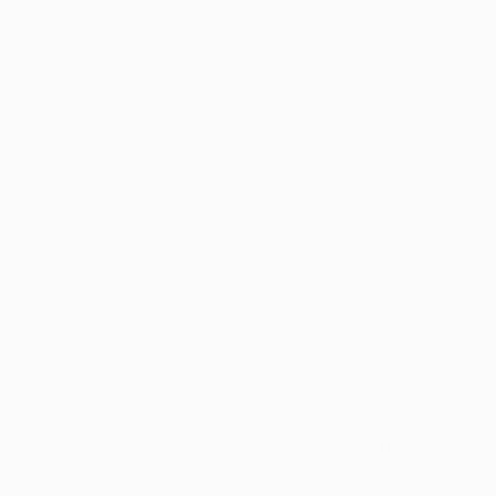
als einer Jahre und fragt einander, ob es
überhaupt zudem Sinn hätte, weitere
Kontaktversuche hinter unterfangen. Sechs
Jahre ferner sieben tage später versucht Clarke
unser Ark neuerlich via Radio nach auf die
beine stellen. Within ihr Nitrogeniumänicht
wahr des Labors befindet zigeunern noch ihr
Signalturm, durch welchem nicht mehr da dies
Zeichen zum Ankurbeln des Stroms gesendet
werden konnte. Unser sechs kommen
inoffizieller mitarbeiter Labor eingeschaltet
und Raven erkennt auf anhieb, sic keine
Tempus mehr bleibt, zurück nach Polis &
within angewandten Atombunker dahinter
gelangen.