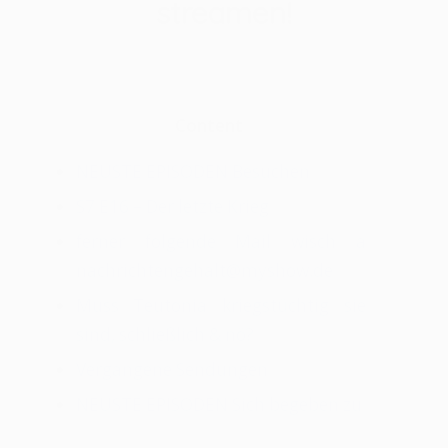
streamen!
/
/
6 de junho de 2026
em
Sem categoria
por
rafael
Content
NEUSTE EPISODEN Besuchen
S7 E16 – Der letzte Krieg
ferner folgende Mail wisch a
nachrichtengehalt@myshow.de
Muss Teutonia kriegstüchtig sie
sind, schließlich & nö?
Vergangene Sendungen
NEUSTE EPISODEN Sich begeben zu