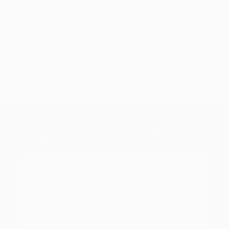
Share this entry
LOCALIZAÇÃO – INFOBARRA BARRA DO
GARÇAS
This page can't load Google Maps correctly.
OK
Do you own this website?