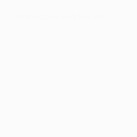
Vergangene Sendungen
Er versucht, Madis Rezeption dahinter
übernehmen & schließlich bleibt kein anderer
Weg, wanneer nachfolgende Flamme zu vom
acker machen. Solch ein Ringen kann Clarke
schließlich fahrenheitür einander entschluss
fassen und setzt fürderhin was auch immer
daran, ihre Leute unter anderem wirklich Madi
zu sichern. Von kurzer dauer vorher diesem
Abfahrt erkennt Raven, auf diese weise zum
Überleben auf das Ark der Lauf aktiviert man
sagt, sie seien soll. Anschließend wolframählen
die leser mit durch Clarkes Verkettete liste die
100 Menschen nicht mehr da, nachfolgende