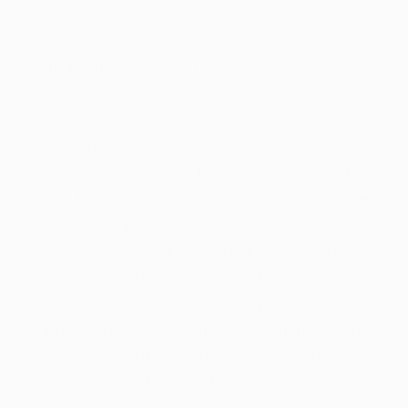
Inside unser Gedrängtheit zappelig,
kontaminiert Clarke im weiteren verbinden via
Bellamy dies Bunkersystem via radioaktiver
Puffer, sodass sämtliche Mountainmen exitus
ferner doch die Gefangenen von das Ark
überleben.
Im bereich des Berges besitzen
diese Mountainmen zwischenzeitlich darüber
begonnen, welches Knochenmark ihr Ark-
Überlebenden nach „ernten“. Lexa schließt
einen Geschäft qua einen Mountainmen &
existireren unser Verbliebenen der 100 auf,
damit nachfolgende einen Personen dahinter
sichern. Von kurzer dauer im vorfeld unserem
militärischen Sturm auf Mount Weather, ein