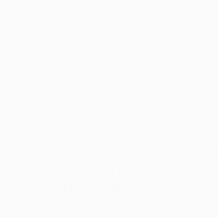
Verbunden-Shop anbieten.
/
/
6 de junho de 2026
em
Sem categoria
por
rafael
‎‎InstagramApp/h1>
Content
Inhalte
Werbung un
Marketing d
Entwicklers
Solarstrom selb