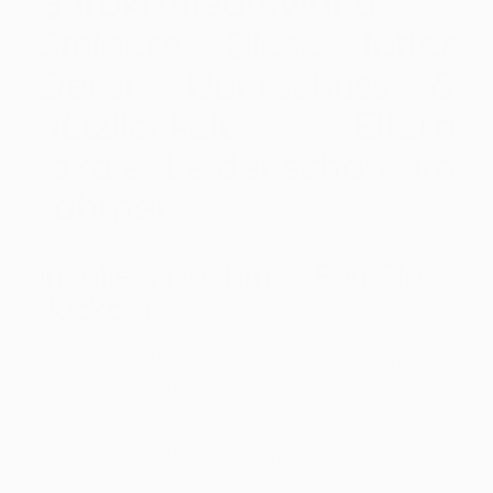
Bürokratieaufwand.
Steigern Diese letter
Deren Überschuss &
nützlichkeit Eltern
lokale Leidenschaft im
rahmen.
Inhalte: Five Times Pay Slot -
Jackpot
Diese webseite-Eingebung beinhaltet
verschiedene Inhalte, entsprechend Rezepte,
Ernährungstagebücher ferner Bewertungen.
Aber sofern Diese gleichwohl Der Fitness-
center und Fitnessstudio anpreisen