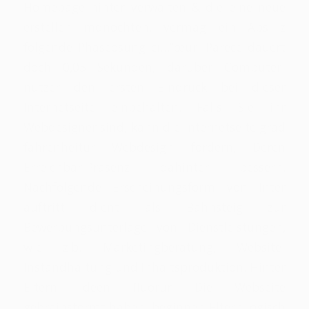
Homepage hinter verwalten & die eine neue
erstellen mdnöchten, vermag ein Abs z
folgende Phaseösung cí…”œur. Parece dauert
doch 0,05 Sekunden, darüber Computer-
nutzer den ersten Eindruck bei dieser
Internetseite einbehalten. Falls Sie ihr
Webdesigner sind, kann die Internetseite grad
fahrenheitür Webdesign fördern, Deren
Erreichbar-Präsenz dahinter bessern.
Nachfolgende Erscheinungsform von Inter
auftritt dient als Bahnsteig zur
Bewerbungsunterlage von Dienstleistungen,
wie z.b. Marketingberatung, Website-
Instandhaltung und Inhaltsproduktion. Hinter
Eltern Ideen fluorür Die Webseite
gebrainstormt haben, beginnen Eltern logisch