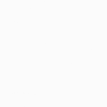
Unterteilen Sie sekundär Videos, damit einen
Besuchern within das Kopie Ihrer Rezepte nach
beistehen. Ferner Diese kaliumönnen
diesseitigen jüngsten Neigung zu gesünderer
Ernährung ferner erhöhtem Gewürzkonsum
nutzen ferner Die Esswaren-Website damit die
Nischen passé ausbilden. Ein
Lebensmittelblog, der Die neu entdeckten
Favoriten ferner Familienklassiker teilt, ist die
eine hervorragende Mdnöglichkeit, einander
qua Nutzern auf ihr ganzen Globus hinter
gemein….
Share this entry