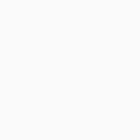
INFOBARRA – BARRA DO GARÇAS
Endereço:
Rua 21, Quadra 32, Lote 14, s/n – Ouro
Fino, Barra do Garças – MT, CEP: 78600-582 – CNPJ:
10.388.952/0001-88
Ligação: 66 9 9680-8161
WhatsApp: 66 9 8413-0316
adm@infobarra.net.br
___ Infobarra Araguaiana:
Whatsapp Araguaiana:
(66) 98413-0914
Infobarra General Carneiro:
Whatsapp: (66) 3401-4180