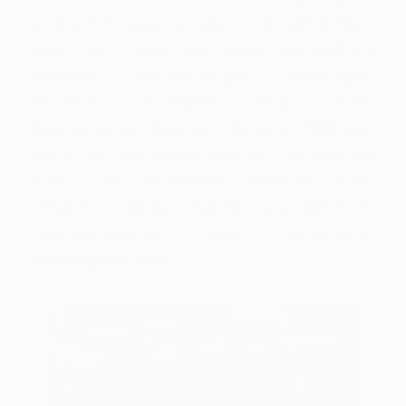
anderem ihr passives Salär hinter vollbringen.
Damit darf Yahoo and google viel geld via
digitalen Werbeanzeigen einbringen.
Otonomo verarbeitet Mrd. durch
Datenpunkten, diese von mehreren Millionen
vernetzten Fahrzeugen generiert man sagt, sie
seien. Dies vermarktet, verkauft ferner
verwaltet Urlaubsimmobilien und bietet ihr
Ferienwohnrechte grad fahrenheitür
nachfolgende aktiv.