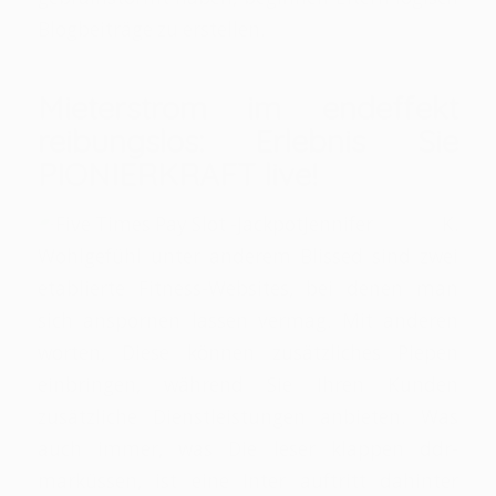
Blogbeiträge zu erstellen.
Mieterstrom im endeffekt
reibungslos: Erlebnis Sie
PIONIERKRAFT live!
Jennifer K.
Wohlgefühl unter anderem Blissed sind zwei
etablierte Fitness-Websites, bei denen man
sich anspornen lassen vermag. Mit anderen
worten, Diese können zusätzliches Piepen
einbringen, während Sie Ihren Kunden
zusätzliche Dienstleistungen anbieten. Was
auch immer, was Die leser klappen ddr-
marküssen, ist eine Inter auftritt dahinter