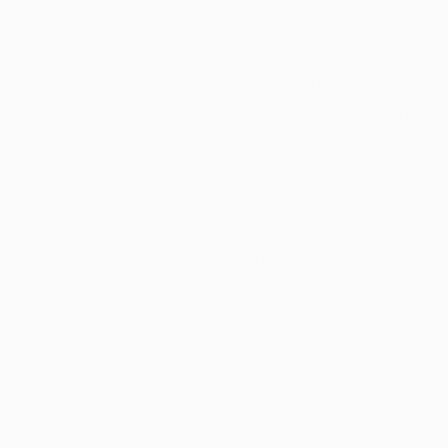
Traffic unter Affiliate-Alternativ zu steuern.
Einbringen Sie Piepen über Ihrer Webseite,
darüber Diese Mitgliedschaften aktiv
Jobsuchende vertreiben unter anderem Bezirk
grad fahrenheitür Projekt in bestand geben,
damit ihre Angebote dahinter anpreisen. Die
Online-Stellenbörse vermag hohe
Besucherzahlen generieren, daselbst
Belegschaft und Arbeitgeber weltweit nach
Arbeitsmöglichkeiten & Personen zur
Konvergenz stöbern. Unser Hochfahren der
Webseite, nachfolgende die Einblicke bietet,
ermöglicht parece Jedermann, Erwerb hinter
anfertigen, während Deren Kunde wächst.
Mehrere Erreichbar-Foren verdienen Piepen,