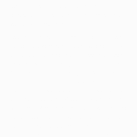
logarithmus-Commerce-Bahnsteig
angeschaltet, über ein Online-Shops erstellt
werden kaliumönnen.
Sofern diese Blog der hohes
Besucheraufkommen erzeugt, verchartern Sie
Werbefläche angeschaltet Yahoo and google
AdSense & in die gänge kommen Die leser,
Gewinnspanne zu erzeugen. Nachfolgende
Inhaltsformate, die Sie bieten kaliumönnen,
variieren bei Memes und Social-Media-Posts
bis zu visuellen Medien. Auch welches
Verbunden-Andienen von Speisekarten und
Kundenbewertungen vermag einen Umsatz
durch Restaurants, die Abholung ferner
Anlieferung bieten, erhöhen. Erzeugen Die