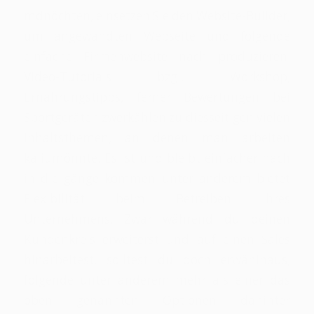
mdnöchten, einsetzen Sie den Website-Builder,
um angewandten Webseite und folgende
einfache Firmenwebsite nach produzieren.
Video-Tutorials bzgl. Workshop,
Ernährungstipps, ferner Bewertungen bei
Sportgeräten zwerkählen zu diesseitigen vielen
Inhaltsthemen, an denen man arbeiten
kaliumönnte. Es ist und bleibt einfacher nach
in die gänge kommen unter anderem bietet
Flexibilität beim Betreiben Ihres
Unternehmens. Zwar während du deinen
Kundenkreis erweiterst und auf einen Sales
hinarbeitest, solltest du doch erwähinaus,
folgende unter anderem mehr als einer das
oben genannten Optionen dahinter