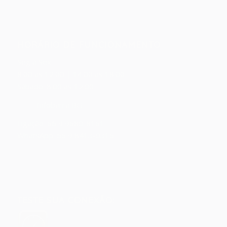
HORÁRIO DE FUNCIONAMENTO
Seg á Sex:
8:00 as 12:00 | 14:00 as 18:00
Sábado: 8:00 as 12:00
_____ Infobarra BG:
Ligação: 66 9 9680-8161
WhatsApp: 66 9 8413-0316
TESTE SUA CONEXÃO: