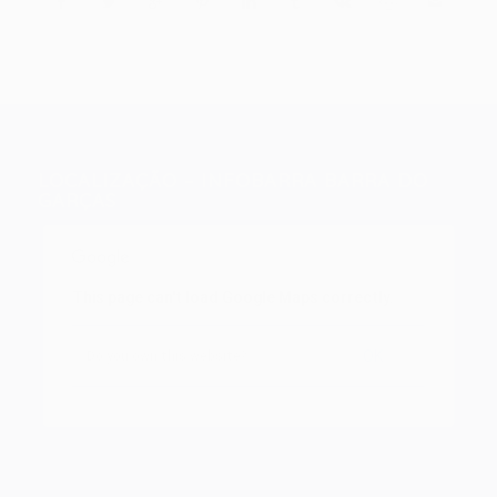
LOCALIZAÇÃO – INFOBARRA BARRA DO
GARÇAS
This page can't load Google Maps correctly.
OK
Do you own this website?