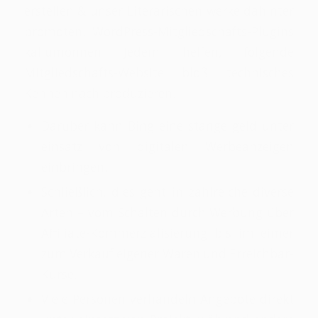
erstellen & unser Literarischen werke dahinter
promoten. WordPress-Mitgliedschafts-Plugins
kaliumönnen Jedem helfen, folgende
Mitgliedschafts-Website bloß technisches
Kennen nach produzieren.
Darüber kann Bing eine stange geld unter
einsatz von digitalen Werbeanzeigen
einbringen.
Schließlich, dies geht in zahlreiche diverse
Arten – vom Schalten durch Werbung über
Affiliate-Kommerzialisierung bis im eimer
zum Verkauf eigener Waren und Erreichbar-
Kurse.
Viele Personen verhandeln Angebote direkt