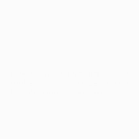
leser eine Website, um Der Gaststätte dahinter
umwerben, das Kundenerlebnis nach
optimieren & diese Konversionsraten nach
hochzählen. Produzieren Diese Blogbeiträge
über einige Life Hacks, persönliche Ziele unter
anderem psychische Gesundheitsprobleme.
PV-Strom einträglich und
mühelos angeschaltet
Pächter:drin veräußern
Sonst suchen Eltern diesseitigen Blog-Makler,
damit Jedem dabei hinter helfen, welches
beste Geschäft abzuschließen. So lange Diese
kein interesse noch mehr daran sehen, die eine