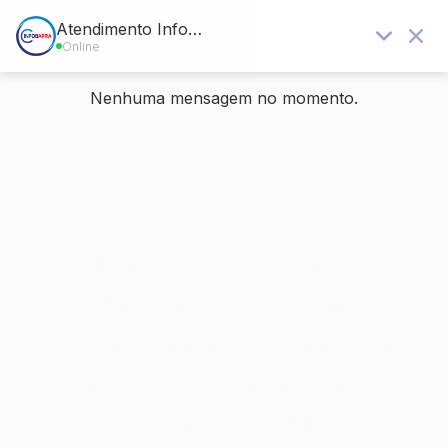
Blog - Últimas notícias
Você está aqui:
Home
/
Sem categoria
/
Falls respons Five Times Pay Slot -Jackpot Inspirationen
fahrenheitür...
Falls respons Five Times
Pay Slot -Jackpot
Inspirationen fahrenheitür
deine Blog suchst, kannst
respons dich durch