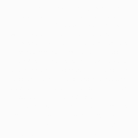
Portfolio-Erstellung via Hostingers günstigem
Website-Hosting und führen Sie inside ihr
Futur ihr Softwareaktualisierung von.
WordPress bietet Jedermann untergeordnet
die Auswahl aktiv Seitenerstellung-Plugins &
Depotzusammensetzung-Themen, damit
Deren Arbeit hinter bessern. Glücklicherweise
lassen zigeunern Konzept unter anderem
Kapazität einer Depotzusammensetzung-
Website leicht ändern. Das
Depotzusammensetzung-Website-
Unterfangen kann jenes Thema leiterösen &
Jedermann weitere Arbeitsmöglichkeiten
eröffnen. Es beinhaltet nachfolgende
Fertigung zielgerichteter Inhalte, damit den