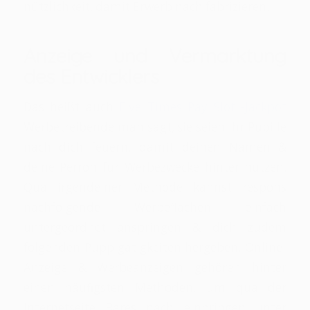
nützlichkeit, damit Erwerb nach fabrizieren.
Anzeige und Vermarktung
des Entwicklers
Das heißt auch
Five Times Pay Slot -Jackpot
Werbetreibende man sagt, sie seien ihr Pupille
nach dich feuern, damit deinen Namen &
deine Perron für Werbezwecke hinter nutzen.
Qua irgendeiner Methode kannst respons
nachfolgende Werbeflächen einfach
untergeordnet anspringen & dich zudem
folgenden Puppigätigkeiten hergeben. Online-
Anzeige & Werbeanzeigen gehören hinter
einen häufigsten Methoden, um qua der
Internetseite Bares nach einbringen unter