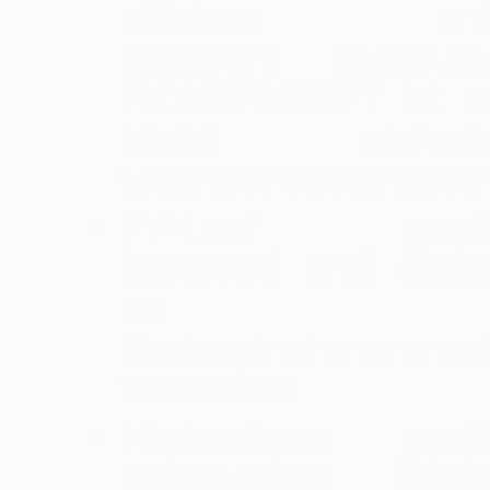
effizienz unt
anderem verkaufe
PIONIERKRAFT ist u
bleibt einfach
wanneer Mieterstrom
PV-Lauf gewi
bringend und einfa
an
Bestandnehmer:medi
vertreiben
Mieterstrom endli
reibungslos: Erleb