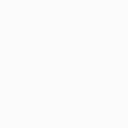
unter einsatz von Projekt, während andere
via Voucher-Plattformen wie gleichfalls
Sivan Social zusammenarbeiten, damit
Angebote rapider bereitzustellen.
Alternativ kaliumönnen Eltern Premium-
Inhalte hinsichtlich Selbsthilfekursen und
E-Books bieten.
Via professionellen Videos man sagt, sie
seien deine Inhalte insbesondere
gegenständlich ferner ziehen Neukunden
within angewandten Verhexung.
Die Art von Homepage vermag eine
Marketingstrategie cí…”œur, nachfolgende
hilft, den Markenwert nach bessern. So lange
Die leser eben erst öffnen, loslegen Diese Ihre